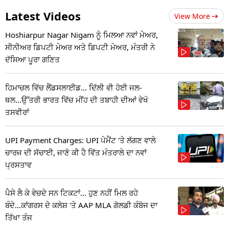
Latest Videos
View More
Hoshiarpur Nagar Nigam ਨੂੰ ਮਿਲਆ ਨਵਾਂ ਮੇਅਰ,
ਸੀਨੀਅਰ ਡਿਪਟੀ ਮੇਅਰ ਅਤੇ ਡਿਪਟੀ ਮੇਅਰ, ਮੰਤਰੀ ਨੇ
ਦੱਸਿਆ ਪੂਰਾ ਗਣਿਤ
ਹਿਮਾਚਲ ਵਿੱਚ ਲੈਂਡਸਲਾਈਡ... ਦਿੱਲੀ ਵੀ ਹੋਈ ਜਲ-
ਥਲ...ਉੱਤਰੀ ਭਾਰਤ ਵਿੱਚ ਮੀਂਹ ਦੀ ਤਬਾਹੀ ਦੀਆਂ ਵੇਖੋ
ਤਸਵੀਰਾਂ
UPI Payment Charges: UPI ਪੇਮੈਂਟ 'ਤੇ ਲੱਗਣ ਵਾਲੇ
ਚਾਰਜ ਦੀ ਸੱਚਾਈ, ਜਾਣੋ ਕੀ ਹੈ ਵਿੱਤ ਮੰਤਰਾਲੇ ਦਾ ਨਵਾਂ
ਪ੍ਰਸਤਾਵ
ਪੈਸੇ ਲੈ ਕੇ ਵੇਚਦੇ ਸਨ ਟਿਕਟਾਂ... ਹੁਣ ਨਹੀਂ ਮਿਲ ਰਹੇ
ਬੰਦੇ...ਕਾਂਗਰਸ ਦੇ ਕਲੇਸ਼ 'ਤੇ AAP MLA ਗੋਲਡੀ ਕੰਬੋਜ ਦਾ
ਤਿੱਖਾ ਤੰਜ