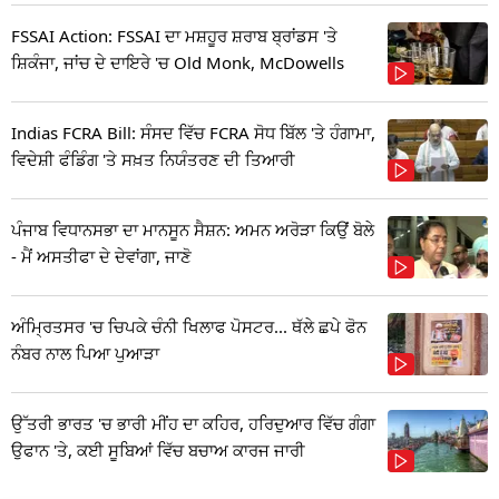
FSSAI Action: FSSAI ਦਾ ਮਸ਼ਹੂਰ ਸ਼ਰਾਬ ਬ੍ਰਾਂਡਸ 'ਤੇ
ਸ਼ਿਕੰਜਾ, ਜਾਂਚ ਦੇ ਦਾਇਰੇ 'ਚ Old Monk, McDowells
Indias FCRA Bill: ਸੰਸਦ ਵਿੱਚ FCRA ਸੋਧ ਬਿੱਲ 'ਤੇ ਹੰਗਾਮਾ,
ਵਿਦੇਸ਼ੀ ਫੰਡਿੰਗ 'ਤੇ ਸਖ਼ਤ ਨਿਯੰਤਰਣ ਦੀ ਤਿਆਰੀ
ਪੰਜਾਬ ਵਿਧਾਨਸਭਾ ਦਾ ਮਾਨਸੂਨ ਸੈਸ਼ਨ: ਅਮਨ ਅਰੋੜਾ ਕਿਉਂ ਬੋਲੇ
- ਮੈਂ ਅਸਤੀਫਾ ਦੇ ਦੇਵਾਂਗਾ, ਜਾਣੋ
ਅੰਮ੍ਰਿਤਸਰ 'ਚ ਚਿਪਕੇ ਚੰਨੀ ਖਿਲਾਫ ਪੋਸਟਰ... ਥੱਲੇ ਛਪੇ ਫੋਨ
ਨੰਬਰ ਨਾਲ ਪਿਆ ਪੁਆੜਾ
ਉੱਤਰੀ ਭਾਰਤ 'ਚ ਭਾਰੀ ਮੀਂਹ ਦਾ ਕਹਿਰ, ਹਰਿਦੁਆਰ ਵਿੱਚ ਗੰਗਾ
ਉਫਾਨ 'ਤੇ, ਕਈ ਸੂਬਿਆਂ ਵਿੱਚ ਬਚਾਅ ਕਾਰਜ ਜਾਰੀ