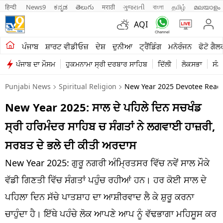
हिन्दी 
News9
ಕನ್ನಡ
తెలుగు
मराठी
ગુજરાતી
বাংলা
தமிழ்
മലയാളം
AQI
ਖੇਤੀਬਾੜੀ
ਪੰਜਾਬ
ਸ਼ਾਰਟ ਵੀਡੀਓਜ਼
ਦੇਸ਼
ਦੁਨੀਆ
ਟ੍ਰੈਂਡਿੰਗ
ਮਨੋਰੰਜਨ
ਫੋਟੋ ਗੈਲ
ਪੰਜਾਬ ਦਾ ਮੌਸਮ
ਹੁਕਮਨਾਮਾ ਸ੍ਰੀ ਦਰਬਾਰ ਸਾਹਿਬ
ਦਿੱਲੀ
ਲੋਕਸਭਾ
ਸੰਸ
ਸ਼ਾਰਟ ਵੀਡੀਓਜ਼
Punjabi News
Spiritual Religion
New Year 2025 Devotee Reache
ਕਾਰੋਬਾਰ
New Year 2025: ਸਾਲ ਦੇ ਪਹਿਲੇ ਦਿਨ ਸਚਖੰਡ
ਕਰਿਅਰ
ਸ੍ਰੀ ਹਰਿਮੰਦਰ ਸਾਹਿਬ ਚ ਸੰਗਤਾਂ ਨੇ ਲਗਵਾਈ ਹਾਜ਼ਰੀ,
ਮਨੋਰੰਜਨ
ਸਰਬਤ ਦੇ ਭਲੇ ਦੀ ਕੀਤੀ ਅਰਦਾਸ
ਦੇਸ਼
New Year 2025: ਗੁਰੂ ਨਗਰੀ ਅੰਮ੍ਰਿਤਸਰ ਵਿੱਚ ਨਵੇਂ ਸਾਲ ਮੌਕੇ
ਵੱਡੀ ਗਿਣਤੀ ਵਿੱਚ ਸੰਗਤਾਂ ਪਹੁੰਚ ਰਹੀਆਂ ਹਨ। ਹਰ ਕੋਈ ਸਾਲ ਦੇ
ਲਾਈਫ ਸਟਾਈਲ
ਪਹਿਲਾ ਦਿਨ ਸੱਚੇ ਪਾਤਸ਼ਾਹ ਦਾ ਆਸ਼ੀਰਵਾਦ ਲੈ ਕੇ ਸ਼ੁਰੂ ਕਰਨਾ
ਪੰਜਾਬ
ਚਾਹੁੰਦਾ ਹੈ। ਇੱਥੇ ਪਹੰਚੇ ਲੋਕ ਆਪਣੇ ਆਪ ਨੂੰ ਵੱਢਭਾਗਾ ਮਹਿਸੂਸ ਕਰ