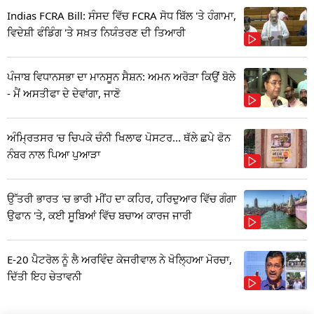
Indias FCRA Bill: ਸੰਸਦ ਵਿੱਚ FCRA ਸੋਧ ਬਿੱਲ 'ਤੇ ਹੰਗਾਮਾ,
ਵਿਦੇਸ਼ੀ ਫੰਡਿੰਗ 'ਤੇ ਸਖ਼ਤ ਨਿਯੰਤਰਣ ਦੀ ਤਿਆਰੀ
ਪੰਜਾਬ ਵਿਧਾਨਸਭਾ ਦਾ ਮਾਨਸੂਨ ਸੈਸ਼ਨ: ਅਮਨ ਅਰੋੜਾ ਕਿਉਂ ਬੋਲੇ
- ਮੈਂ ਅਸਤੀਫਾ ਦੇ ਦੇਵਾਂਗਾ, ਜਾਣੋ
ਅੰਮ੍ਰਿਤਸਰ 'ਚ ਚਿਪਕੇ ਚੰਨੀ ਖਿਲਾਫ ਪੋਸਟਰ... ਥੱਲੇ ਛਪੇ ਫੋਨ
ਨੰਬਰ ਨਾਲ ਪਿਆ ਪੁਆੜਾ
ਉੱਤਰੀ ਭਾਰਤ 'ਚ ਭਾਰੀ ਮੀਂਹ ਦਾ ਕਹਿਰ, ਹਰਿਦੁਆਰ ਵਿੱਚ ਗੰਗਾ
ਉਫਾਨ 'ਤੇ, ਕਈ ਸੂਬਿਆਂ ਵਿੱਚ ਬਚਾਅ ਕਾਰਜ ਜਾਰੀ
E-20 ਪੈਟਰੋਲ ਨੂੰ ਲੈ ਅਰਵਿੰਦ ਕੇਜਰੀਵਾਲ ਨੇ ਖੋਲ੍ਹਿਆ ਮੋਰਚਾ,
ਦਿੱਤੀ ਇਹ ਚੇਤਾਵਨੀ