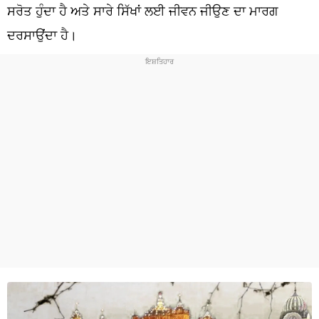
ਧਰਮ
ਸਰੋਤ ਹੁੰਦਾ ਹੈ ਅਤੇ ਸਾਰੇ ਸਿੱਖਾਂ ਲਈ ਜੀਵਨ ਜੀਉਣ ਦਾ ਮਾਰਗ
ਦਰਸਾਉਂਦਾ ਹੈ।
ਖੇਡਾਂ
ਟੈਕਨੋਲਜੀ
ਟ੍ਰੈਂਡਿੰਗ
ਮੌਸਮ
ਦੁਨੀਆ
ਚੋਣਾਂ 2026