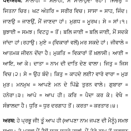
ਪਦਅਰਥ:
ਸਾਲਾਹੀ = ਸਲਾਹੀਂ, ਮੈਂ ਸਾਲਾਹੁੰਦਾ ਰਹਾਂ। ਜਿਚਰੁ =
ਜਿਤਨਾ ਚਿਰ। ਘਟ ਅੰਤਰਿ = ਸਰੀਰ ਵਿਚ। ਸਾਸਾ = ਸਾਹ, ਜਿੰਦ।
ਜਾਣਉ = ਜਾਣਉਂ, ਮੈਂ ਜਾਣਦਾ ਹਾਂ। ਮੁਗਧ = ਮੂਰਖ। ਸੇ = ਸਾਂ।੧।
ਬੁਝਾਈ = ਸਮਝ। ਵਿਟਹੁ = ਤੋਂ। ਬਲਿ ਜਾਈ = ਬਲਿ ਜਾਈ, ਮੈਂ ਸਦਕੇ
ਜਾਂਦਾ ਹਾਂ।ਰਹਾਉ। ਮੁਏ = (ਵਿਕਾਰਾਂ ਵਲੋਂ) ਮਰ ਸਕਦੇ ਹਾਂ। ਜੀਵਾਲੇ =
ਆਤਮਕ ਜੀਵਨ ਦੇਂਦਾ ਹੈ। ਮੁਕਤਿ = ਵਿਕਾਰਾਂ ਤੋਂ ਖ਼ਲਾਸੀ। ਆਈ =
ਆਇ, ਆ ਕੇ। ਦਾਤਾ = ਨਾਮ ਦੀ ਦਾਤਿ ਦੇਣ ਵਾਲਾ। ਜਿਤੁ = ਜਿਸ
ਵਿਚ।੨। ਸੇ = ਉਹ ਬੰਦੇ। ਕਿਤੁ = ਕਾਹਦੇ ਲਈ? ਵਾਰੋ ਵਾਰਾ = ਮੁੜ
ਮੁੜ। ਮਨਮੁਖ = ਆਪਣੇ ਮਨ ਦੇ ਪਿੱਛੇ ਤੁਰਨ ਵਾਲੇ। ਗੁਬਾਰਾ =
ਹਨੇਰਾ।੩। ਆਪੇ = ਆਪ ਹੀ। ਕਰਿ = ਪੈਦਾ ਕਰ ਕੇ। ਵੇਖੈ =
ਸੰਭਾਲਦਾ ਹੈ। ਧੁਰਿ = ਧੁਰ ਦਰਗਾਹ ਤੋਂ। ਕਰਤਾ = ਕਰਤਾਰ।੪।
ਅਰਥ:
ਹੇ ਪ੍ਰਭੂ ਜੀ! ਤੂੰ ਆਪ ਹੀ (ਆਪਣਾ ਨਾਮ ਜਪਣ ਦੀ ਮੈਨੂੰ) ਸਮਝ
ਬਖ਼ਸ਼। ਹੇ ਪ੍ਰਭੂ! ਮੈਂ ਤੈਥੋਂ ਸਦਾ ਸਦਕੇ ਜਾਵਾਂ, ਮੈਂ ਤੇਰੇ ਨਾਮ ਤੋਂ ਕੁਰਬਾਨ