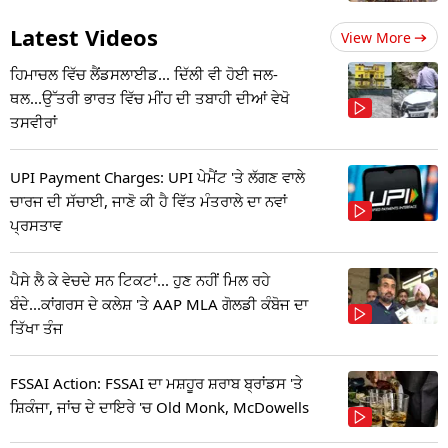
Latest Videos
View More
ਹਿਮਾਚਲ ਵਿੱਚ ਲੈਂਡਸਲਾਈਡ... ਦਿੱਲੀ ਵੀ ਹੋਈ ਜਲ-
ਥਲ...ਉੱਤਰੀ ਭਾਰਤ ਵਿੱਚ ਮੀਂਹ ਦੀ ਤਬਾਹੀ ਦੀਆਂ ਵੇਖੋ
ਤਸਵੀਰਾਂ
UPI Payment Charges: UPI ਪੇਮੈਂਟ 'ਤੇ ਲੱਗਣ ਵਾਲੇ
ਚਾਰਜ ਦੀ ਸੱਚਾਈ, ਜਾਣੋ ਕੀ ਹੈ ਵਿੱਤ ਮੰਤਰਾਲੇ ਦਾ ਨਵਾਂ
ਪ੍ਰਸਤਾਵ
ਪੈਸੇ ਲੈ ਕੇ ਵੇਚਦੇ ਸਨ ਟਿਕਟਾਂ... ਹੁਣ ਨਹੀਂ ਮਿਲ ਰਹੇ
ਬੰਦੇ...ਕਾਂਗਰਸ ਦੇ ਕਲੇਸ਼ 'ਤੇ AAP MLA ਗੋਲਡੀ ਕੰਬੋਜ ਦਾ
ਤਿੱਖਾ ਤੰਜ
FSSAI Action: FSSAI ਦਾ ਮਸ਼ਹੂਰ ਸ਼ਰਾਬ ਬ੍ਰਾਂਡਸ 'ਤੇ
ਸ਼ਿਕੰਜਾ, ਜਾਂਚ ਦੇ ਦਾਇਰੇ 'ਚ Old Monk, McDowells