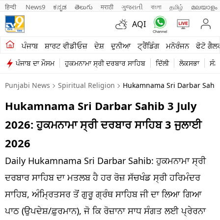
हिन्दी 
News9
ಕನ್ನಡ
తెలుగు
मराठी
ગુજરાતી
বাংলা
தமிழ்
മലയാളം
AQI
ਖੇਤੀਬਾੜੀ
ਪੰਜਾਬ
ਸ਼ਾਰਟ ਵੀਡੀਓਜ਼
ਦੇਸ਼
ਦੁਨੀਆ
ਟ੍ਰੈਂਡਿੰਗ
ਮਨੋਰੰਜਨ
ਫੋਟੋ ਗੈਲ
ਪੰਜਾਬ ਦਾ ਮੌਸਮ
ਹੁਕਮਨਾਮਾ ਸ੍ਰੀ ਦਰਬਾਰ ਸਾਹਿਬ
ਦਿੱਲੀ
ਲੋਕਸਭਾ
ਸੰਸ
ਸ਼ਾਰਟ ਵੀਡੀਓਜ਼
Punjabi News
Spiritual Religion
Hukamnama Sri Darbar Sahib 
ਕਾਰੋਬਾਰ
Hukamnama Sri Darbar Sahib 3 July
ਕਰਿਅਰ
2026: ਹੁਕਮਨਾਮਾ ਸ੍ਰੀ ਦਰਬਾਰ ਸਾਹਿਬ 3 ਜੁਲਾਈ
ਮਨੋਰੰਜਨ
2026
ਦੇਸ਼
Daily Hukamnama Sri Darbar Sahib: ਹੁਕਮਨਾਮਾ ਸ੍ਰੀ
ਦਰਬਾਰ ਸਾਹਿਬ ਦਾ ਮਤਲਬ ਹੈ ਹਰ ਰੋਜ਼ ਸੱਚਖੰਡ ਸ੍ਰੀ ਹਰਿਮੰਦਰ
ਲਾਈਫ ਸਟਾਈਲ
ਸਾਹਿਬ, ਅੰਮ੍ਰਿਤਸਰ ਤੋਂ ਗੁਰੂ ਗ੍ਰੰਥ ਸਾਹਿਬ ਜੀ ਦਾ ਲਿਆ ਗਿਆ
ਪੰਜਾਬ
ਪਾਠ (ਉਪਦੇਸ਼/ਫ਼ੁਰਮਾਨ), ਜੋ ਕਿ ਰੋਜ਼ਾਨਾ ਸਾਧ ਸੰਗਤ ਲਈ ਪ੍ਰੇਰਨਾ