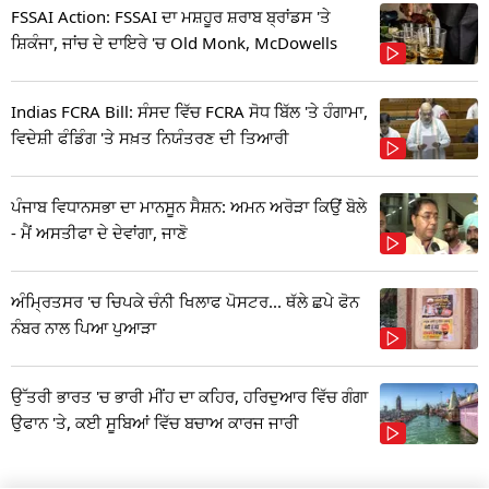
FSSAI Action: FSSAI ਦਾ ਮਸ਼ਹੂਰ ਸ਼ਰਾਬ ਬ੍ਰਾਂਡਸ 'ਤੇ
ਸ਼ਿਕੰਜਾ, ਜਾਂਚ ਦੇ ਦਾਇਰੇ 'ਚ Old Monk, McDowells
Indias FCRA Bill: ਸੰਸਦ ਵਿੱਚ FCRA ਸੋਧ ਬਿੱਲ 'ਤੇ ਹੰਗਾਮਾ,
ਵਿਦੇਸ਼ੀ ਫੰਡਿੰਗ 'ਤੇ ਸਖ਼ਤ ਨਿਯੰਤਰਣ ਦੀ ਤਿਆਰੀ
ਪੰਜਾਬ ਵਿਧਾਨਸਭਾ ਦਾ ਮਾਨਸੂਨ ਸੈਸ਼ਨ: ਅਮਨ ਅਰੋੜਾ ਕਿਉਂ ਬੋਲੇ
- ਮੈਂ ਅਸਤੀਫਾ ਦੇ ਦੇਵਾਂਗਾ, ਜਾਣੋ
ਅੰਮ੍ਰਿਤਸਰ 'ਚ ਚਿਪਕੇ ਚੰਨੀ ਖਿਲਾਫ ਪੋਸਟਰ... ਥੱਲੇ ਛਪੇ ਫੋਨ
ਨੰਬਰ ਨਾਲ ਪਿਆ ਪੁਆੜਾ
ਉੱਤਰੀ ਭਾਰਤ 'ਚ ਭਾਰੀ ਮੀਂਹ ਦਾ ਕਹਿਰ, ਹਰਿਦੁਆਰ ਵਿੱਚ ਗੰਗਾ
ਉਫਾਨ 'ਤੇ, ਕਈ ਸੂਬਿਆਂ ਵਿੱਚ ਬਚਾਅ ਕਾਰਜ ਜਾਰੀ