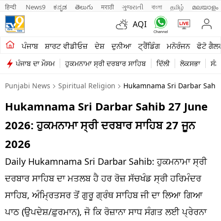
हिन्दी 
News9
ಕನ್ನಡ
తెలుగు
मराठी
ગુજરાતી
বাংলা
தமிழ்
മലയാളം
AQI
ਖੇਤੀਬਾੜੀ
ਪੰਜਾਬ
ਸ਼ਾਰਟ ਵੀਡੀਓਜ਼
ਦੇਸ਼
ਦੁਨੀਆ
ਟ੍ਰੈਂਡਿੰਗ
ਮਨੋਰੰਜਨ
ਫੋਟੋ ਗੈਲ
ਪੰਜਾਬ ਦਾ ਮੌਸਮ
ਹੁਕਮਨਾਮਾ ਸ੍ਰੀ ਦਰਬਾਰ ਸਾਹਿਬ
ਦਿੱਲੀ
ਲੋਕਸਭਾ
ਸੰਸ
ਸ਼ਾਰਟ ਵੀਡੀਓਜ਼
Punjabi News
Spiritual Religion
Hukamnama Sri Darbar Sahib 
ਕਾਰੋਬਾਰ
Hukamnama Sri Darbar Sahib 27 June
ਕਰਿਅਰ
2026: ਹੁਕਮਨਾਮਾ ਸ੍ਰੀ ਦਰਬਾਰ ਸਾਹਿਬ 27 ਜੂਨ
ਮਨੋਰੰਜਨ
2026
ਦੇਸ਼
Daily Hukamnama Sri Darbar Sahib: ਹੁਕਮਨਾਮਾ ਸ੍ਰੀ
ਦਰਬਾਰ ਸਾਹਿਬ ਦਾ ਮਤਲਬ ਹੈ ਹਰ ਰੋਜ਼ ਸੱਚਖੰਡ ਸ੍ਰੀ ਹਰਿਮੰਦਰ
ਲਾਈਫ ਸਟਾਈਲ
ਸਾਹਿਬ, ਅੰਮ੍ਰਿਤਸਰ ਤੋਂ ਗੁਰੂ ਗ੍ਰੰਥ ਸਾਹਿਬ ਜੀ ਦਾ ਲਿਆ ਗਿਆ
ਪੰਜਾਬ
ਪਾਠ (ਉਪਦੇਸ਼/ਫ਼ੁਰਮਾਨ), ਜੋ ਕਿ ਰੋਜ਼ਾਨਾ ਸਾਧ ਸੰਗਤ ਲਈ ਪ੍ਰੇਰਨਾ