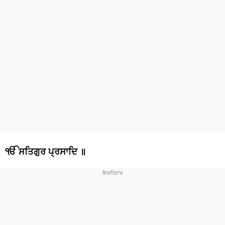
ੴ ਸਤਿਗੁਰ ਪ੍ਰਸਾਦਿ ॥