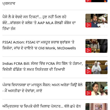
ਪ੍ਰਸਤਾਵ
ਪੈਸੇ ਲੈ ਕੇ ਵੇਚਦੇ ਸਨ ਟਿਕਟਾਂ... ਹੁਣ ਨਹੀਂ ਮਿਲ ਰਹੇ
ਬੰਦੇ...ਕਾਂਗਰਸ ਦੇ ਕਲੇਸ਼ 'ਤੇ AAP MLA ਗੋਲਡੀ ਕੰਬੋਜ ਦਾ
ਤਿੱਖਾ ਤੰਜ
FSSAI Action: FSSAI ਦਾ ਮਸ਼ਹੂਰ ਸ਼ਰਾਬ ਬ੍ਰਾਂਡਸ 'ਤੇ
ਸ਼ਿਕੰਜਾ, ਜਾਂਚ ਦੇ ਦਾਇਰੇ 'ਚ Old Monk, McDowells
Indias FCRA Bill: ਸੰਸਦ ਵਿੱਚ FCRA ਸੋਧ ਬਿੱਲ 'ਤੇ ਹੰਗਾਮਾ,
ਵਿਦੇਸ਼ੀ ਫੰਡਿੰਗ 'ਤੇ ਸਖ਼ਤ ਨਿਯੰਤਰਣ ਦੀ ਤਿਆਰੀ
ਪੰਜਾਬ ਵਿਧਾਨਸਭਾ ਦਾ ਮਾਨਸੂਨ ਸੈਸ਼ਨ: ਅਮਨ ਅਰੋੜਾ ਕਿਉਂ ਬੋਲੇ
- ਮੈਂ ਅਸਤੀਫਾ ਦੇ ਦੇਵਾਂਗਾ, ਜਾਣੋ
ਅੰਮ੍ਰਿਤਸਰ 'ਚ ਚਿਪਕੇ ਚੰਨੀ ਖਿਲਾਫ ਪੋਸਟਰ... ਥੱਲੇ ਛਪੇ ਫੋਨ