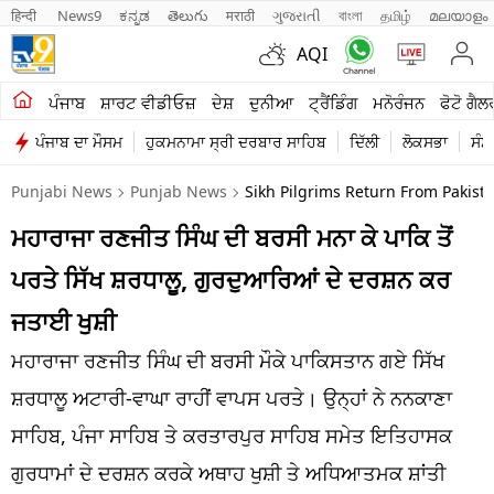
हिन्दी 
News9
ಕನ್ನಡ
తెలుగు
मराठी
ગુજરાતી
বাংলা
தமிழ்
മലയാളം
AQI
ਖੇਤੀਬਾੜੀ
ਪੰਜਾਬ
ਸ਼ਾਰਟ ਵੀਡੀਓਜ਼
ਦੇਸ਼
ਦੁਨੀਆ
ਟ੍ਰੈਂਡਿੰਗ
ਮਨੋਰੰਜਨ
ਫੋਟੋ ਗੈਲ
ਪੰਜਾਬ ਦਾ ਮੌਸਮ
ਹੁਕਮਨਾਮਾ ਸ੍ਰੀ ਦਰਬਾਰ ਸਾਹਿਬ
ਦਿੱਲੀ
ਲੋਕਸਭਾ
ਸੰਸ
ਸ਼ਾਰਟ ਵੀਡੀਓਜ਼
Punjabi News
Punjab News
Sikh Pilgrims Return From Pakista
ਕਾਰੋਬਾਰ
ਮਹਾਰਾਜਾ ਰਣਜੀਤ ਸਿੰਘ ਦੀ ਬਰਸੀ ਮਨਾ ਕੇ ਪਾਕਿ ਤੋਂ
ਕਰਿਅਰ
ਪਰਤੇ ਸਿੱਖ ਸ਼ਰਧਾਲੂ, ਗੁਰਦੁਆਰਿਆਂ ਦੇ ਦਰਸ਼ਨ ਕਰ
ਮਨੋਰੰਜਨ
ਜਤਾਈ ਖੁਸ਼ੀ
ਦੇਸ਼
ਮਹਾਰਾਜਾ ਰਣਜੀਤ ਸਿੰਘ ਦੀ ਬਰਸੀ ਮੌਕੇ ਪਾਕਿਸਤਾਨ ਗਏ ਸਿੱਖ
ਸ਼ਰਧਾਲੂ ਅਟਾਰੀ-ਵਾਘਾ ਰਾਹੀਂ ਵਾਪਸ ਪਰਤੇ। ਉਨ੍ਹਾਂ ਨੇ ਨਨਕਾਣਾ
ਲਾਈਫ ਸਟਾਈਲ
ਸਾਹਿਬ, ਪੰਜਾ ਸਾਹਿਬ ਤੇ ਕਰਤਾਰਪੁਰ ਸਾਹਿਬ ਸਮੇਤ ਇਤਿਹਾਸਕ
ਪੰਜਾਬ
ਗੁਰਧਾਮਾਂ ਦੇ ਦਰਸ਼ਨ ਕਰਕੇ ਅਥਾਹ ਖੁਸ਼ੀ ਤੇ ਅਧਿਆਤਮਕ ਸ਼ਾਂਤੀ