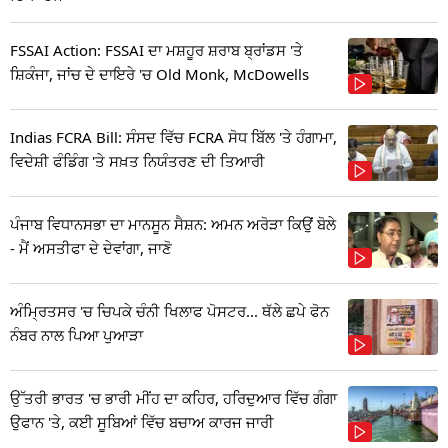
FSSAI Action: FSSAI ਦਾ ਮਸ਼ਹੂਰ ਸ਼ਰਾਬ ਬ੍ਰਾਂਡਸ 'ਤੇ
ਸ਼ਿਕੰਜਾ, ਜਾਂਚ ਦੇ ਦਾਇਰੇ 'ਚ Old Monk, McDowells
Indias FCRA Bill: ਸੰਸਦ ਵਿੱਚ FCRA ਸੋਧ ਬਿੱਲ 'ਤੇ ਹੰਗਾਮਾ,
ਵਿਦੇਸ਼ੀ ਫੰਡਿੰਗ 'ਤੇ ਸਖ਼ਤ ਨਿਯੰਤਰਣ ਦੀ ਤਿਆਰੀ
ਪੰਜਾਬ ਵਿਧਾਨਸਭਾ ਦਾ ਮਾਨਸੂਨ ਸੈਸ਼ਨ: ਅਮਨ ਅਰੋੜਾ ਕਿਉਂ ਬੋਲੇ
- ਮੈਂ ਅਸਤੀਫਾ ਦੇ ਦੇਵਾਂਗਾ, ਜਾਣੋ
ਅੰਮ੍ਰਿਤਸਰ 'ਚ ਚਿਪਕੇ ਚੰਨੀ ਖਿਲਾਫ ਪੋਸਟਰ... ਥੱਲੇ ਛਪੇ ਫੋਨ
ਨੰਬਰ ਨਾਲ ਪਿਆ ਪੁਆੜਾ
ਉੱਤਰੀ ਭਾਰਤ 'ਚ ਭਾਰੀ ਮੀਂਹ ਦਾ ਕਹਿਰ, ਹਰਿਦੁਆਰ ਵਿੱਚ ਗੰਗਾ
ਉਫਾਨ 'ਤੇ, ਕਈ ਸੂਬਿਆਂ ਵਿੱਚ ਬਚਾਅ ਕਾਰਜ ਜਾਰੀ