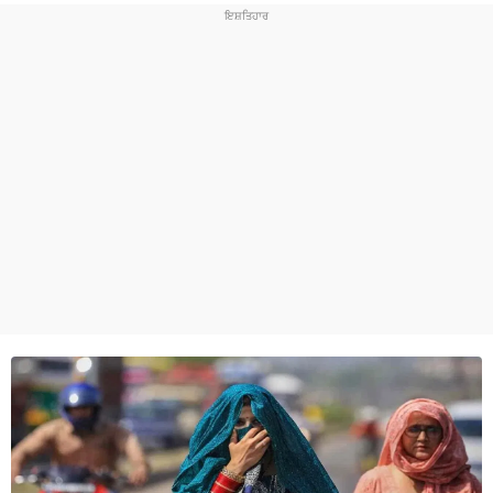
ਧਰਮ
ਖੇਡਾਂ
ਟੈਕਨੋਲਜੀ
ਟ੍ਰੈਂਡਿੰਗ
ਮੌਸਮ
ਦੁਨੀਆ
ਚੋਣਾਂ 2026