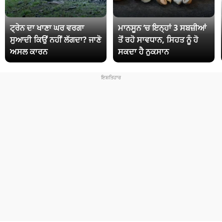
ਟ੍ਰੇਨ ਦਾ ਖਾਣਾ ਘਰ ਵਰਗਾ
ਮਾਨਸੂਨ ‘ਚ ਇਨ੍ਹਾਂ 3 ਸਬਜ਼ੀਆਂ
ਸੁਆਦੀ ਕਿਉਂ ਨਹੀਂ ਲੱਗਦਾ? ਜਾਣੋ
ਤੋਂ ਰਹੋ ਸਾਵਧਾਨ, ਸਿਹਤ ਨੂੰ ਹੋ
ਅਸਲ ਕਾਰਨ
ਸਕਦਾ ਹੈ ਨੁਕਸਾਨ