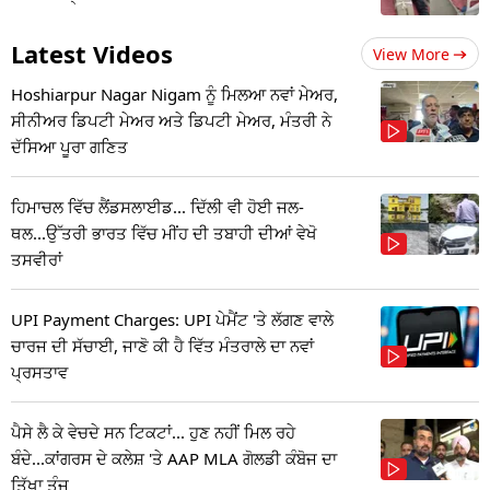
Latest Videos
View More
Hoshiarpur Nagar Nigam ਨੂੰ ਮਿਲਆ ਨਵਾਂ ਮੇਅਰ,
ਸੀਨੀਅਰ ਡਿਪਟੀ ਮੇਅਰ ਅਤੇ ਡਿਪਟੀ ਮੇਅਰ, ਮੰਤਰੀ ਨੇ
ਦੱਸਿਆ ਪੂਰਾ ਗਣਿਤ
ਹਿਮਾਚਲ ਵਿੱਚ ਲੈਂਡਸਲਾਈਡ... ਦਿੱਲੀ ਵੀ ਹੋਈ ਜਲ-
ਥਲ...ਉੱਤਰੀ ਭਾਰਤ ਵਿੱਚ ਮੀਂਹ ਦੀ ਤਬਾਹੀ ਦੀਆਂ ਵੇਖੋ
ਤਸਵੀਰਾਂ
UPI Payment Charges: UPI ਪੇਮੈਂਟ 'ਤੇ ਲੱਗਣ ਵਾਲੇ
ਚਾਰਜ ਦੀ ਸੱਚਾਈ, ਜਾਣੋ ਕੀ ਹੈ ਵਿੱਤ ਮੰਤਰਾਲੇ ਦਾ ਨਵਾਂ
ਪ੍ਰਸਤਾਵ
ਪੈਸੇ ਲੈ ਕੇ ਵੇਚਦੇ ਸਨ ਟਿਕਟਾਂ... ਹੁਣ ਨਹੀਂ ਮਿਲ ਰਹੇ
ਬੰਦੇ...ਕਾਂਗਰਸ ਦੇ ਕਲੇਸ਼ 'ਤੇ AAP MLA ਗੋਲਡੀ ਕੰਬੋਜ ਦਾ
ਤਿੱਖਾ ਤੰਜ