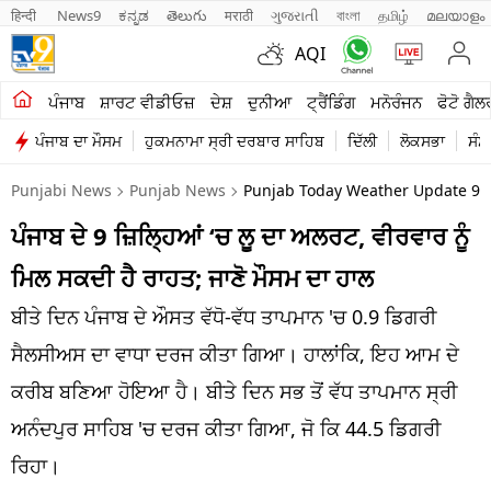
हिन्दी 
News9
ಕನ್ನಡ
తెలుగు
मराठी
ગુજરાતી
বাংলা
தமிழ்
മലയാളം
AQI
ਖੇਤੀਬਾੜੀ
ਪੰਜਾਬ
ਸ਼ਾਰਟ ਵੀਡੀਓਜ਼
ਦੇਸ਼
ਦੁਨੀਆ
ਟ੍ਰੈਂਡਿੰਗ
ਮਨੋਰੰਜਨ
ਫੋਟੋ ਗੈਲ
ਪੰਜਾਬ ਦਾ ਮੌਸਮ
ਹੁਕਮਨਾਮਾ ਸ੍ਰੀ ਦਰਬਾਰ ਸਾਹਿਬ
ਦਿੱਲੀ
ਲੋਕਸਭਾ
ਸੰਸ
ਸ਼ਾਰਟ ਵੀਡੀਓਜ਼
Punjabi News
Punjab News
Punjab Today Weather Update 9 
ਕਾਰੋਬਾਰ
ਪੰਜਾਬ ਦੇ 9 ਜ਼ਿਲ੍ਹਿਆਂ ‘ਚ ਲੂ ਦਾ ਅਲਰਟ, ਵੀਰਵਾਰ ਨੂੰ
ਕਰਿਅਰ
ਮਿਲ ਸਕਦੀ ਹੈ ਰਾਹਤ; ਜਾਣੋ ਮੌਸਮ ਦਾ ਹਾਲ
ਮਨੋਰੰਜਨ
ਬੀਤੇ ਦਿਨ ਪੰਜਾਬ ਦੇ ਔਸਤ ਵੱਧੋ-ਵੱਧ ਤਾਪਮਾਨ 'ਚ 0.9 ਡਿਗਰੀ
ਦੇਸ਼
ਸੈਲਸੀਅਸ ਦਾ ਵਾਧਾ ਦਰਜ ਕੀਤਾ ਗਿਆ। ਹਾਲਾਂਕਿ, ਇਹ ਆਮ ਦੇ
ਕਰੀਬ ਬਣਿਆ ਹੋਇਆ ਹੈ। ਬੀਤੇ ਦਿਨ ਸਭ ਤੋਂ ਵੱਧ ਤਾਪਮਾਨ ਸ੍ਰੀ
ਲਾਈਫ ਸਟਾਈਲ
ਅਨੰਦਪੁਰ ਸਾਹਿਬ 'ਚ ਦਰਜ ਕੀਤਾ ਗਿਆ, ਜੋ ਕਿ 44.5 ਡਿਗਰੀ
ਪੰਜਾਬ
ਰਿਹਾ।