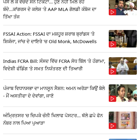
ਪੈਸੇ ਲੈ ਕੇ ਵੇਚਦੇ ਸਨ ਟਿਕਟਾਂ... ਹੁਣ ਨਹੀਂ ਮਿਲ ਰਹੇ
ਬੰਦੇ...ਕਾਂਗਰਸ ਦੇ ਕਲੇਸ਼ 'ਤੇ AAP MLA ਗੋਲਡੀ ਕੰਬੋਜ ਦਾ
ਤਿੱਖਾ ਤੰਜ
FSSAI Action: FSSAI ਦਾ ਮਸ਼ਹੂਰ ਸ਼ਰਾਬ ਬ੍ਰਾਂਡਸ 'ਤੇ
ਸ਼ਿਕੰਜਾ, ਜਾਂਚ ਦੇ ਦਾਇਰੇ 'ਚ Old Monk, McDowells
Indias FCRA Bill: ਸੰਸਦ ਵਿੱਚ FCRA ਸੋਧ ਬਿੱਲ 'ਤੇ ਹੰਗਾਮਾ,
ਵਿਦੇਸ਼ੀ ਫੰਡਿੰਗ 'ਤੇ ਸਖ਼ਤ ਨਿਯੰਤਰਣ ਦੀ ਤਿਆਰੀ
ਪੰਜਾਬ ਵਿਧਾਨਸਭਾ ਦਾ ਮਾਨਸੂਨ ਸੈਸ਼ਨ: ਅਮਨ ਅਰੋੜਾ ਕਿਉਂ ਬੋਲੇ
- ਮੈਂ ਅਸਤੀਫਾ ਦੇ ਦੇਵਾਂਗਾ, ਜਾਣੋ
ਅੰਮ੍ਰਿਤਸਰ 'ਚ ਚਿਪਕੇ ਚੰਨੀ ਖਿਲਾਫ ਪੋਸਟਰ... ਥੱਲੇ ਛਪੇ ਫੋਨ
ਨੰਬਰ ਨਾਲ ਪਿਆ ਪੁਆੜਾ