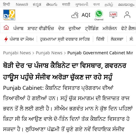
हिन्दी 
News9
ಕನ್ನಡ
తెలుగు
मराठी
ગુજરાતી
বাংলা
தமிழ்
മലയാളം
AQI
ਖੇਤੀਬਾੜੀ
ਪੰਜਾਬ
ਸ਼ਾਰਟ ਵੀਡੀਓਜ਼
ਦੇਸ਼
ਦੁਨੀਆ
ਟ੍ਰੈਂਡਿੰਗ
ਮਨੋਰੰਜਨ
ਫੋਟੋ ਗੈਲ
ਪੰਜਾਬ ਦਾ ਮੌਸਮ
ਹੁਕਮਨਾਮਾ ਸ੍ਰੀ ਦਰਬਾਰ ਸਾਹਿਬ
ਦਿੱਲੀ
ਲੋਕਸਭਾ
ਸੰਸ
ਸ਼ਾਰਟ ਵੀਡੀਓਜ਼
Punjabi News
Punjab News
Punjab Government Cabinet Mini
ਕਾਰੋਬਾਰ
ਥੋੜੀ ਦੇਰ ‘ਚ ਪੰਜਾਬ ਕੈਬਿਨੇਟ ਦਾ ਵਿਸਥਾਰ, ਗਵਰਨਰ
ਕਰਿਅਰ
ਹਾਊਸ ਪਹੁੰਚੇ ਸੰਜੀਵ ਅਰੋੜਾ ਚੁੱਕਣ ਜਾ ਰਹੇ ਸਹੁੰ
ਮਨੋਰੰਜਨ
Punjab Cabinet: ਕੈਬਨਿਟ ਵਿਸਤਾਰ ਪ੍ਰੋਗਰਾਮ ਦੀਆਂ
ਦੇਸ਼
ਤਿਆਰੀਆਂ ਹੋ ਗਈਆਂ ਹਨ। ਸਹੁੰ ਚੁੱਕ ਸਮਾਗਮ ਦੀ ਇਜਾਜ਼ਤ ਰਾਜ
ਭਵਨ ਤੋਂ ਲੈ ਲਈ ਗਈ ਹੈ। ਸੀਐਮ ਭਗਵੰਤ ਮਾਨ ਨੇ ਕੁੱਝ ਦਿਨ ਪਹਿਲਾਂ
ਲਾਈਫ ਸਟਾਈਲ
ਕਿਹਾ ਸੀ ਕਿ ਆਉਣ ਵਾਲੇ ਦੋ-ਤਿੰਨ ਦਿਨਾਂ ਤੱਕ ਕੈਬਨਿਟ ਵਿਸਤਾਰ ਹੋ
ਪੰਜਾਬ
ਸਕਦਾ ਹੈ। ਲੁਧਿਆਣਾ ਪੱਛਮੀ ਤੋਂ ਚੁਣੇ ਗਏ ਨਵੇਂ ਵਿਧਾਇਕ ਸੰਜੀਵ