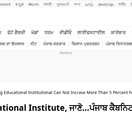
News9
ಕನ್ನಡ
తెలుగు
मराठी
ગુજરાતી
বাংলা
தமிழ்
മലയാളം
मनी9
ਲਾਈਫ ਸਟਾਈਲ
ਖੇਡਾਂ
ਨ
ਫੋਟੋ ਗੈਲਰੀ
ਖੇਡਾਂ
ਧਰਮ
ਵੀਡੀਓ
ਲਾਈਫਸਟਾਈਲ
ਕਾਰੋਬਾਰ
ਪੰਜਾਬ
ਟੈਕਨੋਲਜੀ
ੰਸਦ ਦਾ ਇਜਲਾਸ
ਨੀਟ
ਪੰਜਾਬ ਸਰਕਾਰ
ਕਿਸਾਨ ਪ੍ਰਦਰਸ਼ਨ
ਪੰਜਾਬ ਵਿਧਾਨਸਭਾ
ਧਰਮ
ਟ੍ਰੈਂਡਿੰਗ
 Educational Institutional Can Not Incrase More Than 5 Percent F
tional Institute, ਜਾਣੋ…ਪੰਜਾਬ ਕੈਬਨਿਟ 