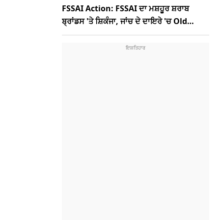
FSSAI Action: FSSAI ਦਾ ਮਸ਼ਹੂਰ ਸ਼ਰਾਬ
ਬ੍ਰਾਂਡਸ 'ਤੇ ਸ਼ਿਕੰਜਾ, ਜਾਂਚ ਦੇ ਦਾਇਰੇ 'ਚ Old
Monk, McDowells