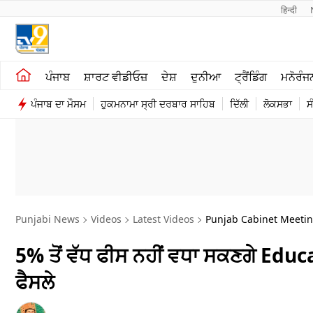
हिन्दी 
ਖੇਤੀਬਾੜੀ
ਕਰਿਅਰ
ਪੰਜਾਬ
ਸ਼ਾਰਟ ਵੀਡੀਓਜ਼
ਦੇਸ਼
ਦੁਨੀਆ
ਟ੍ਰੈਂਡਿੰਗ
ਮਨੋਰੰਜ
ਸ਼ਾਰਟ ਵੀਡੀਓਜ਼
ਮਨੋਰੰਜਨ
ਪੰਜਾਬ ਦਾ ਮੌਸਮ
ਹੁਕਮਨਾਮਾ ਸ੍ਰੀ ਦਰਬਾਰ ਸਾਹਿਬ
ਦਿੱਲੀ
ਲੋਕਸਭਾ
ਸ
ਕਾਰੋਬਾਰ
ਦੇਸ਼
Punjabi News
Videos
Latest Videos
Punjab Cabinet Meeting
5% ਤੋਂ ਵੱਧ ਫੀਸ ਨਹੀਂ ਵਧਾ ਸਕਣਗੇ Educa
ਫੈਸਲੇ