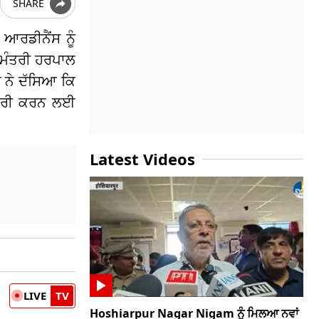
SHARE
 ਆਰਡੀਨੈਂਸ ਨੂੰ
 ਮੰਤਰੀ ਹਰਪਾਲ
ਾ ਨੇ ਦੱਸਿਆ ਕਿ
 ਜਾਰੀ ਕਰਨ ਲਈ
Latest Videos
LIVE
TV
Hoshiarpur Nagar Nigam ਨੂੰ ਮਿਲਆ ਨਵਾਂ