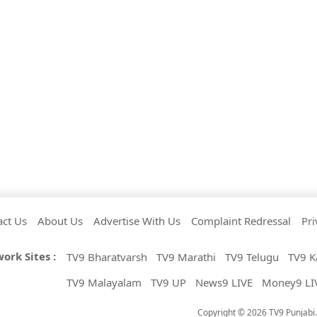
act Us
About Us
Advertise With Us
Complaint Redressal
Pri
ork Sites :
TV9 Bharatvarsh
TV9 Marathi
TV9 Telugu
TV9 K
TV9 Malayalam
TV9 UP
News9 LIVE
Money9 LI
Copyright © 2026 TV9 Punjabi. 