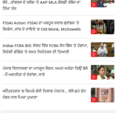
ਬੰਦੇ...ਕਾਂਗਰਸ ਦੇ ਕਲੇਸ਼ 'ਤੇ AAP MLA ਗੋਲਡੀ ਕੰਬੋਜ ਦਾ
ਤਿੱਖਾ ਤੰਜ
FSSAI Action: FSSAI ਦਾ ਮਸ਼ਹੂਰ ਸ਼ਰਾਬ ਬ੍ਰਾਂਡਸ 'ਤੇ
ਸ਼ਿਕੰਜਾ, ਜਾਂਚ ਦੇ ਦਾਇਰੇ 'ਚ Old Monk, McDowells
Indias FCRA Bill: ਸੰਸਦ ਵਿੱਚ FCRA ਸੋਧ ਬਿੱਲ 'ਤੇ ਹੰਗਾਮਾ,
ਵਿਦੇਸ਼ੀ ਫੰਡਿੰਗ 'ਤੇ ਸਖ਼ਤ ਨਿਯੰਤਰਣ ਦੀ ਤਿਆਰੀ
ਪੰਜਾਬ ਵਿਧਾਨਸਭਾ ਦਾ ਮਾਨਸੂਨ ਸੈਸ਼ਨ: ਅਮਨ ਅਰੋੜਾ ਕਿਉਂ ਬੋਲੇ
- ਮੈਂ ਅਸਤੀਫਾ ਦੇ ਦੇਵਾਂਗਾ, ਜਾਣੋ
ਅੰਮ੍ਰਿਤਸਰ 'ਚ ਚਿਪਕੇ ਚੰਨੀ ਖਿਲਾਫ ਪੋਸਟਰ... ਥੱਲੇ ਛਪੇ ਫੋਨ
ਨੰਬਰ ਨਾਲ ਪਿਆ ਪੁਆੜਾ