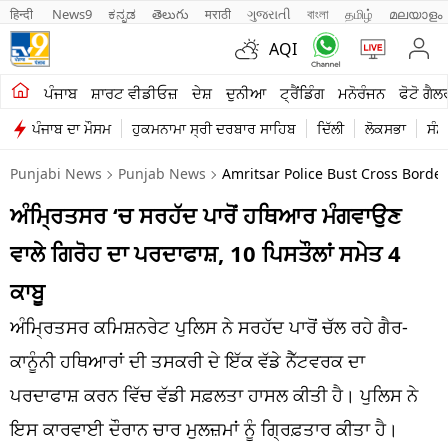
हिन्दी 
News9
ಕನ್ನಡ
తెలుగు
मराठी
ગુજરાતી
বাংলা
தமிழ்
മലയാളം
AQI
ਖੇਤੀਬਾੜੀ
ਪੰਜਾਬ
ਸ਼ਾਰਟ ਵੀਡੀਓਜ਼
ਦੇਸ਼
ਦੁਨੀਆ
ਟ੍ਰੈਂਡਿੰਗ
ਮਨੋਰੰਜਨ
ਫੋਟੋ ਗੈਲ
ਪੰਜਾਬ ਦਾ ਮੌਸਮ
ਹੁਕਮਨਾਮਾ ਸ੍ਰੀ ਦਰਬਾਰ ਸਾਹਿਬ
ਦਿੱਲੀ
ਲੋਕਸਭਾ
ਸੰਸ
ਸ਼ਾਰਟ ਵੀਡੀਓਜ਼
Punjabi News
Punjab News
Amritsar Police Bust Cross Bord
ਕਾਰੋਬਾਰ
ਅੰਮ੍ਰਿਤਸਰ ‘ਚ ਸਰਹੱਦ ਪਾਰੋਂ ਹਥਿਆਰ ਮੰਗਵਾਉਣ
ਕਰਿਅਰ
ਵਾਲੇ ਗਿਰੋਹ ਦਾ ਪਰਦਾਫਾਸ਼, 10 ਪਿਸਤੌਲਾਂ ਸਮੇਤ 4
ਮਨੋਰੰਜਨ
ਕਾਬੂ
ਦੇਸ਼
ਅੰਮ੍ਰਿਤਸਰ ਕਮਿਸ਼ਨਰੇਟ ਪੁਲਿਸ ਨੇ ਸਰਹੱਦ ਪਾਰੋਂ ਚੱਲ ਰਹੇ ਗੈਰ-
ਕਾਨੂੰਨੀ ਹਥਿਆਰਾਂ ਦੀ ਤਸਕਰੀ ਦੇ ਇੱਕ ਵੱਡੇ ਨੈੱਟਵਰਕ ਦਾ
ਲਾਈਫ ਸਟਾਈਲ
ਪਰਦਾਫਾਸ਼ ਕਰਨ ਵਿੱਚ ਵੱਡੀ ਸਫ਼ਲਤਾ ਹਾਸਲ ਕੀਤੀ ਹੈ। ਪੁਲਿਸ ਨੇ
ਪੰਜਾਬ
ਇਸ ਕਾਰਵਾਈ ਦੌਰਾਨ ਚਾਰ ਮੁਲਜ਼ਮਾਂ ਨੂੰ ਗ੍ਰਿਫ਼ਤਾਰ ਕੀਤਾ ਹੈ।