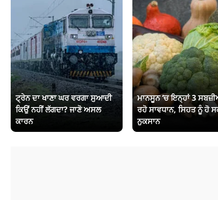
ਟ੍ਰੇਨ ਦਾ ਖਾਣਾ ਘਰ ਵਰਗਾ ਸੁਆਦੀ
ਮਾਨਸੂਨ ‘ਚ ਇਨ੍ਹਾਂ 3 ਸਬਜ਼ੀਆ
ਕਿਉਂ ਨਹੀਂ ਲੱਗਦਾ? ਜਾਣੋ ਅਸਲ
ਰਹੋ ਸਾਵਧਾਨ, ਸਿਹਤ ਨੂੰ ਹੋ ਸ
ਕਾਰਨ
ਨੁਕਸਾਨ