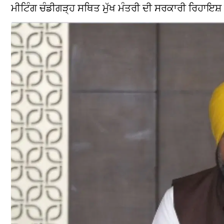
ਮੀਟਿੰਗ ਚੰਡੀਗੜ੍ਹ ਸਥਿਤ ਮੁੱਖ ਮੰਤਰੀ ਦੀ ਸਰਕਾਰੀ ਰਿਹਾਇਸ਼