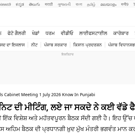
News9
ಕನ್ನಡ
తెలుగు
मराठी
ગુજરાતી
বাংলা
தமிழ்
മലയാളം
मनी9
ਲਾਈਫ ਸਟਾਈਲ
ਖੇਡਾਂ
ਨ
ਫੋਟੋ ਗੈਲਰੀ
ਖੇਡਾਂ
ਧਰਮ
ਵੀਡੀਓ
ਲਾਈਫਸਟਾਈਲ
ਕਾਰੋਬਾਰ
ਪੰਜਾਬ
ਟੈਕਨੋਲਜੀ
ੰਸਦ ਦਾ ਇਜਲਾਸ
ਨੀਟ
ਪੰਜਾਬ ਸਰਕਾਰ
ਕਿਸਾਨ ਪ੍ਰਦਰਸ਼ਨ
ਪੰਜਾਬ ਵਿਧਾਨਸਭਾ
ਧਰਮ
ਟ੍ਰੈਂਡਿੰਗ
 Cabinet Meeting 1 July 2026 Know In Punjabi
ਨਿਟ ਦੀ ਮੀਟਿੰਗ, ਲਏ ਜਾ ਸਕਦੇ ਨੇ ਕਈ ਵੱਡੇ ਫ
ਟ ਦੀ ਇੱਕ ਵਿਸ਼ੇਸ਼ ਅਤੇ ਮਹੱਤਵਪੂਰਨ ਬੈਠਕ ਸੱਦੀ ਗਈ ਹੈ। ਇਹ ਉੱਚ 
। ਇਸ ਅਹਿਮ ਬੈਠਕ ਦੀ ਪ੍ਰਧਾਨਗੀ ਖ਼ੁਦ ਮੁੱਖ ਮੰਤਰੀ ਭਗਵੰਤ ਮਾਨ 