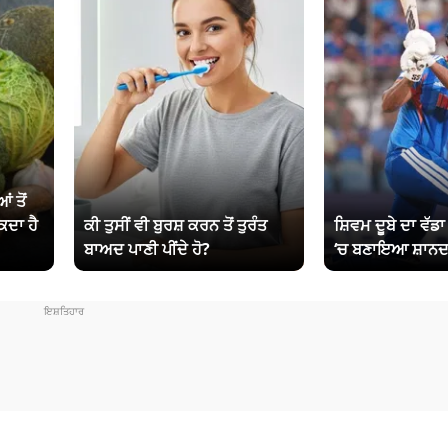
ਂ ਤੋਂ
ਕਦਾ ਹੈ
ਕੀ ਤੁਸੀਂ ਵੀ ਬੁਰਸ਼ ਕਰਨ ਤੋਂ ਤੁਰੰਤ
ਸ਼ਿਵਮ ਦੂਬੇ ਦਾ ਵੱਡ
ਬਾਅਦ ਪਾਣੀ ਪੀਂਦੇ ਹੋ?
‘ਚ ਬਣਾਇਆ ਸ਼ਾਨਦ