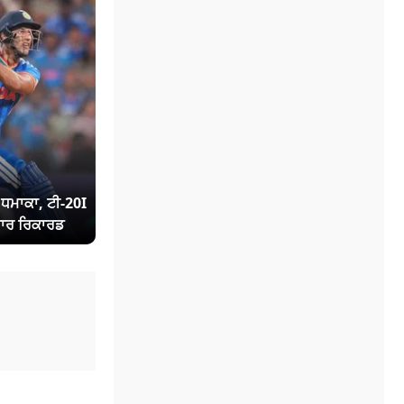
ਾ ਧਮਾਕਾ, ਟੀ-20I
ਾਰ ਰਿਕਾਰਡ