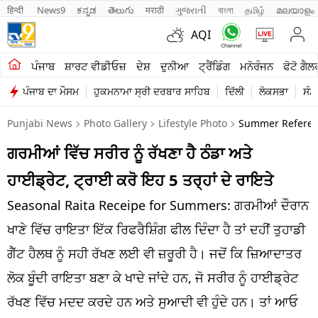
हिन्दी 
News9
ಕನ್ನಡ
తెలుగు
मराठी
ગુજરાતી
বাংলা
தமிழ்
മലയാളം
AQI
ਖੇਤੀਬਾੜੀ
ਪੰਜਾਬ
ਸ਼ਾਰਟ ਵੀਡੀਓਜ਼
ਦੇਸ਼
ਦੁਨੀਆ
ਟ੍ਰੈਂਡਿੰਗ
ਮਨੋਰੰਜਨ
ਫੋਟੋ ਗੈਲ
ਪੰਜਾਬ ਦਾ ਮੌਸਮ
ਹੁਕਮਨਾਮਾ ਸ੍ਰੀ ਦਰਬਾਰ ਸਾਹਿਬ
ਦਿੱਲੀ
ਲੋਕਸਭਾ
ਸੰਸ
ਸ਼ਾਰਟ ਵੀਡੀਓਜ਼
Punjabi News
Photo Gallery
Lifestyle Photo
Summer Referesh
ਕਾਰੋਬਾਰ
ਗਰਮੀਆਂ ਵਿੱਚ ਸਰੀਰ ਨੂੰ ਰੱਖਣਾ ਹੈ ਠੰਡਾ ਅਤੇ
ਕਰਿਅਰ
ਹਾਈਡ੍ਰੇਟ, ਟ੍ਰਾਈ ਕਰੋ ਇਹ 5 ਤਰ੍ਹਾਂ ਦੇ ਰਾਇਤੇ
ਮਨੋਰੰਜਨ
Seasonal Raita Receipe for Summers: ਗਰਮੀਆਂ ਦੌਰਾਨ
ਦੇਸ਼
ਖਾਣੇ ਵਿੱਚ ਰਾਇਤਾ ਇੱਕ ਰਿਫਰੈਸ਼ਿੰਗ ਫੀਲ ਦਿੰਦਾ ਹੈ ਤਾਂ ਦਹੀਂ ਤੁਹਾਡੀ
ਗੈੱਟ ਹੈਲਥ ਨੂੰ ਸਹੀ ਰੱਖਣ ਲਈ ਵੀ ਜ਼ਰੂਰੀ ਹੈ। ਜਦੋਂ ਕਿ ਜ਼ਿਆਦਾਤਰ
ਲਾਈਫ ਸਟਾਈਲ
ਲੋਕ ਬੂੰਦੀ ਰਾਇਤਾ ਬਣਾ ਕੇ ਖਾਦੇ ਜਾਂਦੇ ਹਨ, ਜੋ ਸਰੀਰ ਨੂੰ ਹਾਈਡ੍ਰੇਟ
ਪੰਜਾਬ
ਰੱਖਣ ਵਿੱਚ ਮਦਦ ਕਰਦੇ ਹਨ ਅਤੇ ਸੁਆਦੀ ਵੀ ਹੁੰਦੇ ਹਨ। ਤਾਂ ਆਓ