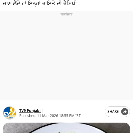
ਧਰਮ
ਜਾਣ ਲੈਂਦੇ ਹਾਂ ਇਨ੍ਹਾਂ ਰਾਇਤੇ ਦੀ ਰੈਸਿਪੀ।
ਖੇਡਾਂ
ਟੈਕਨੋਲਜੀ
ਟ੍ਰੈਂਡਿੰਗ
ਮੌਸਮ
ਦੁਨੀਆ
ਚੋਣਾਂ 2026
TV9 Punjabi
|
SHARE
Published:
11 Mar 2026 18:55 PM IST