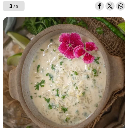
3
/ 5