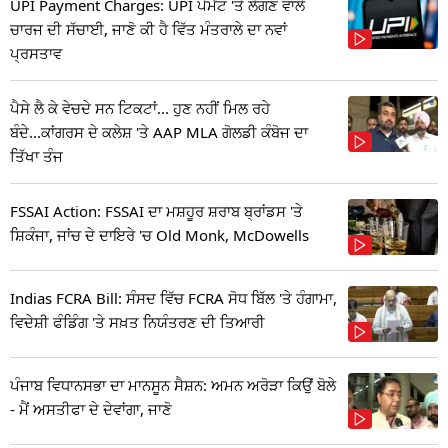
UPI Payment Charges: UPI ਪੇਮੈਂਟ 'ਤੇ ਲੱਗਣ ਵਾਲੇ
ਚਾਰਜ ਦੀ ਸੱਚਾਈ, ਜਾਣੋ ਕੀ ਹੈ ਵਿੱਤ ਮੰਤਰਾਲੇ ਦਾ ਨਵਾਂ
ਪ੍ਰਸਤਾਵ
ਪੈਸੇ ਲੈ ਕੇ ਵੇਚਦੇ ਸਨ ਟਿਕਟਾਂ... ਹੁਣ ਨਹੀਂ ਮਿਲ ਰਹੇ
ਬੰਦੇ...ਕਾਂਗਰਸ ਦੇ ਕਲੇਸ਼ 'ਤੇ AAP MLA ਗੋਲਡੀ ਕੰਬੋਜ ਦਾ
ਤਿੱਖਾ ਤੰਜ
FSSAI Action: FSSAI ਦਾ ਮਸ਼ਹੂਰ ਸ਼ਰਾਬ ਬ੍ਰਾਂਡਸ 'ਤੇ
ਸ਼ਿਕੰਜਾ, ਜਾਂਚ ਦੇ ਦਾਇਰੇ 'ਚ Old Monk, McDowells
Indias FCRA Bill: ਸੰਸਦ ਵਿੱਚ FCRA ਸੋਧ ਬਿੱਲ 'ਤੇ ਹੰਗਾਮਾ,
ਵਿਦੇਸ਼ੀ ਫੰਡਿੰਗ 'ਤੇ ਸਖ਼ਤ ਨਿਯੰਤਰਣ ਦੀ ਤਿਆਰੀ
ਪੰਜਾਬ ਵਿਧਾਨਸਭਾ ਦਾ ਮਾਨਸੂਨ ਸੈਸ਼ਨ: ਅਮਨ ਅਰੋੜਾ ਕਿਉਂ ਬੋਲੇ
- ਮੈਂ ਅਸਤੀਫਾ ਦੇ ਦੇਵਾਂਗਾ, ਜਾਣੋ