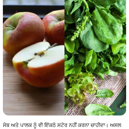
ਸੇਬ ਅਤੇ ਪਾਲਕ ਨੂੰ ਵੀ ਇੱਕਠੇ ਸਟੋਰ ਨਹੀਂ ਕਰਨਾ ਚਾਹੀਦਾ। ਅਸਲ