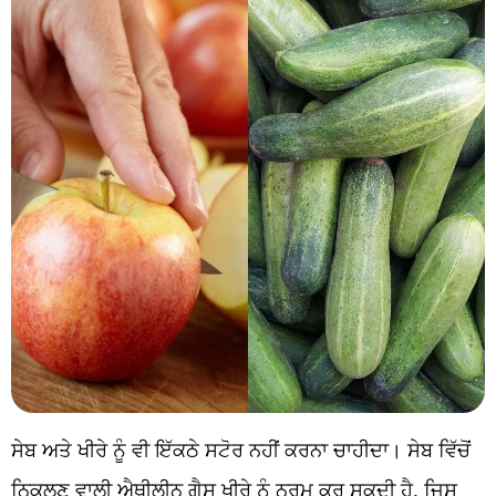
ਸੇਬ ਅਤੇ ਖੀਰੇ ਨੂੰ ਵੀ ਇੱਕਠੇ ਸਟੋਰ ਨਹੀਂ ਕਰਨਾ ਚਾਹੀਦਾ। ਸੇਬ ਵਿੱਚੋਂ
ਨਿਕਲਣ ਵਾਲੀ ਐਥੀਲੀਨ ਗੈਸ ਖੀਰੇ ਨੂੰ ਨਰਮ ਕਰ ਸਕਦੀ ਹੈ, ਜਿਸ