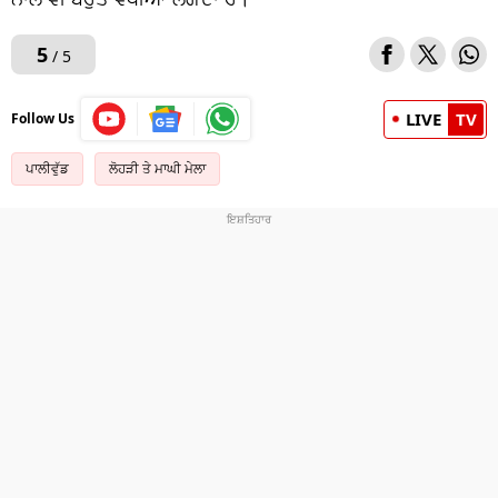
5
/ 5
LIVE
TV
Follow Us
ਪਾਲੀਵੁੱਡ
ਲੋਹੜੀ ਤੇ ਮਾਘੀ ਮੇਲਾ