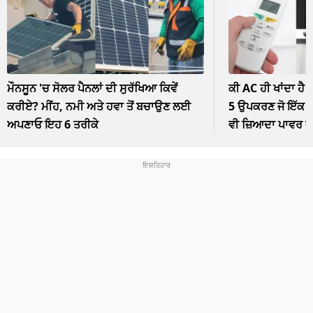
ਮੌਨਸੂਨ 'ਚ ਸੋਲਰ ਪੈਨਲਾਂ ਦੀ ਸੁਰੱਖਿਆ ਕਿਵੇਂ
ਕੀ AC ਹੀ ਖਾਂਦਾ ਹੈ 
ਕਰੀਏ? ਮੀਂਹ, ਨਮੀ ਅਤੇ ਹਵਾ ਤੋਂ ਬਚਾਉਣ ਲਈ
5 ਉਪਕਰਣ ਜੋ ਇੱਕ ਘੰ
ਅਪਣਾਓ ਇਹ 6 ਤਰੀਕੇ
ਵੀ ਜ਼ਿਆਦਾ ਪਾਵਰ 