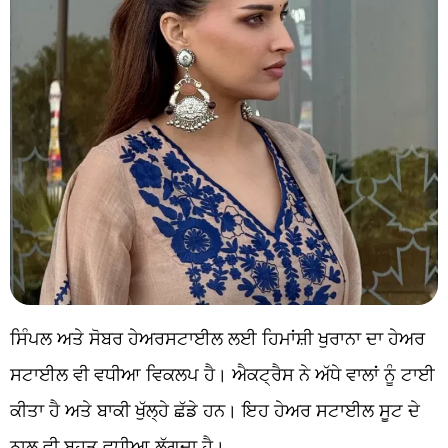
ਸਿੰਪਲ ਅਤੇ ਸੋਬਰ ਹੇਅਰਸਟਾਈਲ ਲਈ ਹਿਮਾਂਸ਼ੀ ਖੁਰਾਨਾ ਦਾ ਹੇਅਰ
ਸਟਾਈਲ ਵੀ ਵਧੀਆ ਵਿਕਲਪ ਹੈ। ਐਕਟ੍ਰੈਸ ਨੇ ਅੱਧੇ ਵਾਲਾਂ ਨੂੰ ਟਾਈ
ਕੀਤਾ ਹੈ ਅਤੇ ਬਾਕੀ ਖੁੱਲ੍ਹੇ ਛੱਡੇ ਹਨ। ਇਹ ਹੇਅਰ ਸਟਾਈਲ ਸੂਟ ਦੇ
ਨਾਲ ਵੀ ਬਹੁਤ ਵਧੀਆ ਲੱਗਦਾ ਹੈ।