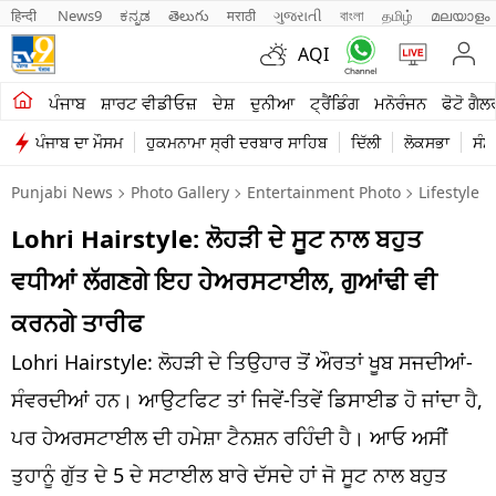
हिन्दी 
News9
ಕನ್ನಡ
తెలుగు
मराठी
ગુજરાતી
বাংলা
தமிழ்
മലയാളം
AQI
ਖੇਤੀਬਾੜੀ
ਪੰਜਾਬ
ਸ਼ਾਰਟ ਵੀਡੀਓਜ਼
ਦੇਸ਼
ਦੁਨੀਆ
ਟ੍ਰੈਂਡਿੰਗ
ਮਨੋਰੰਜਨ
ਫੋਟੋ ਗੈਲ
ਪੰਜਾਬ ਦਾ ਮੌਸਮ
ਹੁਕਮਨਾਮਾ ਸ੍ਰੀ ਦਰਬਾਰ ਸਾਹਿਬ
ਦਿੱਲੀ
ਲੋਕਸਭਾ
ਸੰਸ
ਸ਼ਾਰਟ ਵੀਡੀਓਜ਼
Punjabi News
Photo Gallery
Entertainment Photo
Lifestyle 
ਕਾਰੋਬਾਰ
Lohri Hairstyle: ਲੋਹੜੀ ਦੇ ਸੂਟ ਨਾਲ ਬਹੁਤ
ਕਰਿਅਰ
ਵਧੀਆਂ ਲੱਗਣਗੇ ਇਹ ਹੇਅਰਸਟਾਈਲ, ਗੁਆਂਢੀ ਵੀ
ਮਨੋਰੰਜਨ
ਕਰਨਗੇ ਤਾਰੀਫ
ਦੇਸ਼
Lohri Hairstyle: ਲੋਹੜੀ ਦੇ ਤਿਉਹਾਰ ਤੋਂ ਔਰਤਾਂ ਖੂਬ ਸਜਦੀਆਂ-
ਸੰਵਰਦੀਆਂ ਹਨ। ਆਉਟਫਿਟ ਤਾਂ ਜਿਵੇਂ-ਤਿਵੇਂ ਡਿਸਾਈਡ ਹੋ ਜਾਂਦਾ ਹੈ,
ਲਾਈਫ ਸਟਾਈਲ
ਪਰ ਹੇਅਰਸਟਾਈਲ ਦੀ ਹਮੇਸ਼ਾ ਟੈਨਸ਼ਨ ਰਹਿੰਦੀ ਹੈ। ਆਓ ਅਸੀਂ
ਪੰਜਾਬ
ਤੁਹਾਨੂੰ ਗੁੱਤ ਦੇ 5 ਦੇ ਸਟਾਈਲ ਬਾਰੇ ਦੱਸਦੇ ਹਾਂ ਜੋ ਸੂਟ ਨਾਲ ਬਹੁਤ