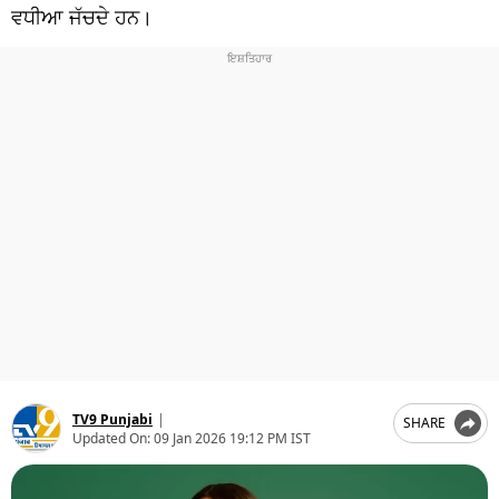
ਧਰਮ
ਵਧੀਆ ਜੱਚਦੇ ਹਨ।
ਖੇਡਾਂ
ਟੈਕਨੋਲਜੀ
ਟ੍ਰੈਂਡਿੰਗ
ਮੌਸਮ
ਦੁਨੀਆ
ਚੋਣਾਂ 2026
TV9 Punjabi
|
SHARE
Updated On:
09 Jan 2026 19:12 PM IST