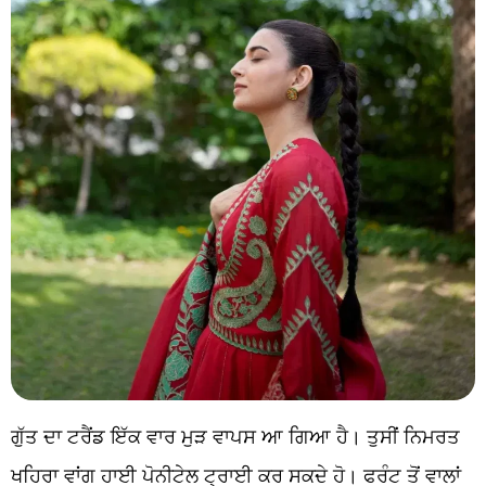
ਗੁੱਤ ਦਾ ਟਰੈਂਡ ਇੱਕ ਵਾਰ ਮੁੜ ਵਾਪਸ ਆ ਗਿਆ ਹੈ। ਤੁਸੀਂ ਨਿਮਰਤ
ਖਹਿਰਾ ਵਾਂਗ ਹਾਈ ਪੋਨੀਟੇਲ ਟ੍ਰਾਈ ਕਰ ਸਕਦੇ ਹੋ। ਫਰੰਟ ਤੋਂ ਵਾਲਾਂ