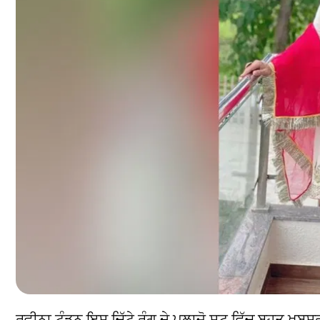
ਰਵੀਨਾ ਟੰਡਨ ਇਸ ਚਿੱਟੇ ਰੰਗ ਦੇ ਪਲਾਜ਼ੋ ਸੂਟ ਵਿੱਚ ਬਹੁਤ ਖੂਬਸ