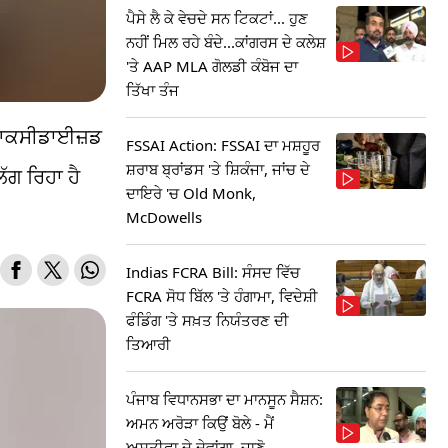
ਪੈਸੇ ਲੈ ਕੇ ਵੇਚਦੇ ਸਨ ਟਿਕਟਾਂ... ਹੁਣ
ਨਹੀਂ ਮਿਲ ਰਹੇ ਬੰਦੇ...ਕਾਂਗਰਸ ਦੇ ਕਲੇਸ਼
'ਤੇ AAP MLA ਗੋਲਡੀ ਕੰਬੋਜ ਦਾ
ਤਿੱਖਾ ਤੰਜ
ੇ ਆਕਸੀਡਾਈਜ਼ਡ
FSSAI Action: FSSAI ਦਾ ਮਸ਼ਹੂਰ
ਸ਼ਰਾਬ ਬ੍ਰਾਂਡਸ 'ਤੇ ਸ਼ਿਕੰਜਾ, ਜਾਂਚ ਦੇ
ੱਗ ਰਿਹਾ ਹੈ
ਦਾਇਰੇ 'ਚ Old Monk,
McDowells
Indias FCRA Bill: ਸੰਸਦ ਵਿੱਚ
FCRA ਸੋਧ ਬਿੱਲ 'ਤੇ ਹੰਗਾਮਾ, ਵਿਦੇਸ਼ੀ
ਫੰਡਿੰਗ 'ਤੇ ਸਖ਼ਤ ਨਿਯੰਤਰਣ ਦੀ
ਤਿਆਰੀ
ਪੰਜਾਬ ਵਿਧਾਨਸਭਾ ਦਾ ਮਾਨਸੂਨ ਸੈਸ਼ਨ:
ਅਮਨ ਅਰੋੜਾ ਕਿਉਂ ਬੋਲੇ - ਮੈਂ
ਅਸਤੀਫਾ ਦੇ ਦੇਵਾਂਗਾ, ਜਾਣੋ