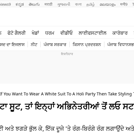
News9
ಕನ್ನಡ
తెలుగు
मराठी
ગુજરાતી
বাংলা
தமிழ்
മലയാളം
मनी9
ਲਾਈਫ ਸਟਾਈਲ
ਖੇਡਾਂ
ਨ
ਫੋਟੋ ਗੈਲਰੀ
ਖੇਡਾਂ
ਧਰਮ
ਵੀਡੀਓ
ਲਾਈਫਸਟਾਈਲ
ਕਾਰੋਬਾਰ
ਪੰਜਾਬ
ਟੈਕਨੋਲਜੀ
ੰਸਦ ਦਾ ਇਜਲਾਸ
ਨੀਟ
ਪੰਜਾਬ ਸਰਕਾਰ
ਕਿਸਾਨ ਪ੍ਰਦਰਸ਼ਨ
ਪੰਜਾਬ ਵਿਧਾਨਸਭਾ
ਧਰਮ
ਟ੍ਰੈਂਡਿੰਗ
If You Want To Wear A White Suit To A Holi Party Then Take Styling
ਿੱਟਾ ਸੂਟ, ਤਾਂ ਇਨ੍ਹਾਂ ਅਭਿਨੇਤਰੀਆਂ ਤੋਂ ਲਓ 
 ਅਤੇ ਝਗੜੇ ਭੁੱਲ ਕੇ, ਇੱਕ ਦੂਜੇ 'ਤੇ ਰੰਗ-ਬਿਰੰਗੇ ਰੰਗ ਲਗਾਉਂਦੇ ਅ