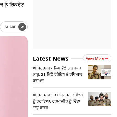
ਕ ਨੂੰ ਰਿਕ੍ਰੇਟ
SHARE
Latest News
View More
ਅੰਮ੍ਰਿਤਸਰ ਪੁਲਿਸ ਵੱਲੋਂ 5 ਤਸਕਰ
ਕਾਬੂ, 21 ਕਿਲੋ ਹੈਰੋਇਨ ਤੇ ਹਥਿਆਰ
ਬਰਾਮਦ
ਅੰਮ੍ਰਿਤਸਰ ਦੇ CP ਗੁਰਪ੍ਰੀਤ ਭੁੱਲਰ
ਨੂੰ ਹਟਾਇਆ, ਹਰਮਨਬੀਰ ਨੂੰ ਦਿੱਤਾ
ਵਾਧੂ ਚਾਰਜ