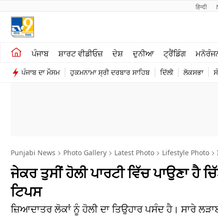
हिन्दी 
ਖੇਤੀਬਾੜੀ
ਕਰਿਅਰ
ਪੰਜਾਬ
ਸ਼ਾਰਟ ਵੀਡੀਓਜ਼
ਦੇਸ਼
ਦੁਨੀਆ
ਟ੍ਰੈਂਡਿੰਗ
ਮਨੋਰੰਜ
ਸ਼ਾਰਟ ਵੀਡੀਓਜ਼
ਮਨੋਰੰਜਨ
ਪੰਜਾਬ ਦਾ ਮੌਸਮ
ਹੁਕਮਨਾਮਾ ਸ੍ਰੀ ਦਰਬਾਰ ਸਾਹਿਬ
ਦਿੱਲੀ
ਲੋਕਸਭਾ
ਸ
ਕਾਰੋਬਾਰ
ਦੇਸ਼
Punjabi News
Photo Gallery
Latest Photo
Lifestyle Photo
ਜੇਕਰ ਤੁਸੀਂ ਹੋਲੀ ਪਾਰਟੀ ਵਿੱਚ ਪਾਉਣਾ ਹੈ ਚ
ਟਿਪਸ
ਜ਼ਿਆਦਾਤਰ ਲੋਕਾਂ ਨੂੰ ਹੋਲੀ ਦਾ ਤਿਉਹਾਰ ਪਸੰਦ ਹੈ। ਸਾਰੇ ਲੜਾਈ