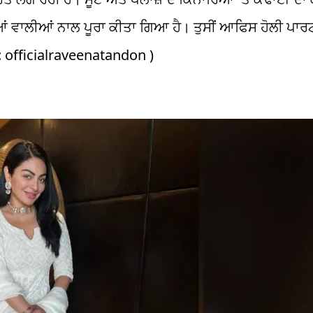
ਾਰੀਆਂ ਵਾਲੀਆਂ ਨਾਲ ਪੂਰਾ ਕੀਤਾ ਗਿਆ ਹੈ। ਤੁਸੀਂ ਆਫਿਸ ਹੋਲੀ ਪਾਰਟ
t : officialraveenatandon )