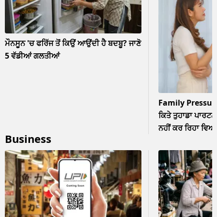
ਮੌਨਸੂਨ 'ਚ ਫਰਿੱਜ ਤੋਂ ਕਿਉਂ ਆਉਂਦੀ ਹੈ ਬਦਬੂ? ਜਾਣੋ
5 ਵੱਡੀਆਂ ਗਲਤੀਆਂ
Family Pressur
ਕਿਤੇ ਤੁਹਾਡਾ ਪਾਰਟਨਰ
ਨਹੀਂ ਕਰ ਰਿਹਾ ਵਿਆਹ? 
Business
ਨਜ਼ਰਅੰਦਾਜ਼