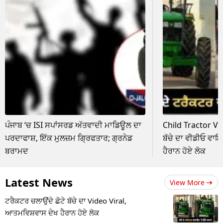
ਪੰਜਾਬ ‘ਚ ISI ਸਪਾਂਸਰਡ ਅੱਤਵਾਦੀ ਮਾਡਿਊਲ ਦਾ
Child Tractor Vid
ਪਰਦਾਫਾਸ਼, ਇੱਕ ਮੁਲਜ਼ਮ ਗ੍ਰਿਫਤਾਰ; ਗ੍ਰਨੇਡ
ਬੱਚੇ ਦਾ ਵੀਡੀਓ ਵਾ
ਬਰਾਮਦ
ਹੈਰਾਨ ਹੋਏ ਲੋਕ
Latest News
View More
ਟਰੈਕਟਰ ਚਲਾਉਂਦੇ ਛੋਟੇ ਬੱਚੇ ਦਾ Video Viral,
ਆਤਮਵਿਸ਼ਵਾਸ ਦੇਖ ਹੈਰਾਨ ਹੋਏ ਲੋਕ