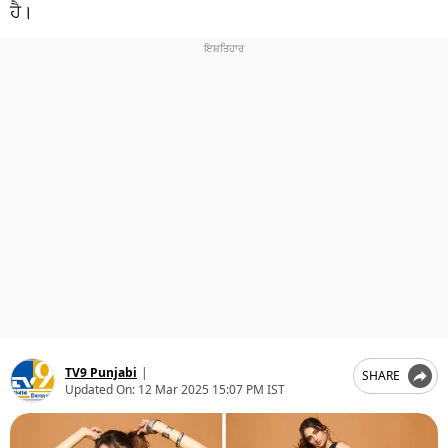
ਧਰਮ
ਹੈ।
ਖੇਡਾਂ
ਟੈਕਨੋਲਜੀ
ਟ੍ਰੈਂਡਿੰਗ
ਮੌਸਮ
ਦੁਨੀਆ
ਚੋਣਾਂ 2026
TV9 Punjabi
|
SHARE
Updated On:
12 Mar 2025 15:07 PM IST