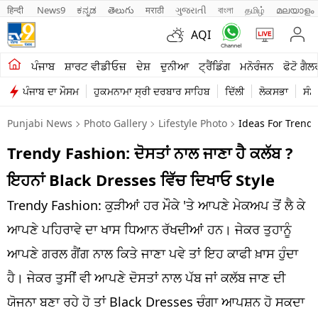
हिन्दी 
News9
ಕನ್ನಡ
తెలుగు
मराठी
ગુજરાતી
বাংলা
தமிழ்
മലയാളം
AQI
ਖੇਤੀਬਾੜੀ
ਪੰਜਾਬ
ਸ਼ਾਰਟ ਵੀਡੀਓਜ਼
ਦੇਸ਼
ਦੁਨੀਆ
ਟ੍ਰੈਂਡਿੰਗ
ਮਨੋਰੰਜਨ
ਫੋਟੋ ਗੈਲ
ਪੰਜਾਬ ਦਾ ਮੌਸਮ
ਹੁਕਮਨਾਮਾ ਸ੍ਰੀ ਦਰਬਾਰ ਸਾਹਿਬ
ਦਿੱਲੀ
ਲੋਕਸਭਾ
ਸੰਸ
ਸ਼ਾਰਟ ਵੀਡੀਓਜ਼
Punjabi News
Photo Gallery
Lifestyle Photo
Ideas For Trendy
ਕਾਰੋਬਾਰ
Trendy Fashion: ਦੋਸਤਾਂ ਨਾਲ ਜਾਣਾ ਹੈ ਕਲੱਬ ?
ਕਰਿਅਰ
ਇਹਨਾਂ Black Dresses ਵਿੱਚ ਦਿਖਾਓ Style
ਮਨੋਰੰਜਨ
Trendy Fashion: ਕੁੜੀਆਂ ਹਰ ਮੌਕੇ 'ਤੇ ਆਪਣੇ ਮੇਕਅਪ ਤੋਂ ਲੈ ਕੇ
ਦੇਸ਼
ਆਪਣੇ ਪਹਿਰਾਵੇ ਦਾ ਖਾਸ ਧਿਆਨ ਰੱਖਦੀਆਂ ਹਨ। ਜੇਕਰ ਤੁਹਾਨੂੰ
ਆਪਣੇ ਗਰਲ ਗੈਂਗ ਨਾਲ ਕਿਤੇ ਜਾਣਾ ਪਵੇ ਤਾਂ ਇਹ ਕਾਫੀ ਖ਼ਾਸ ਹੁੰਦਾ
ਲਾਈਫ ਸਟਾਈਲ
ਹੈ। ਜੇਕਰ ਤੁਸੀਂ ਵੀ ਆਪਣੇ ਦੋਸਤਾਂ ਨਾਲ ਪੱਬ ਜਾਂ ਕਲੱਬ ਜਾਣ ਦੀ
ਪੰਜਾਬ
ਯੋਜਨਾ ਬਣਾ ਰਹੇ ਹੋ ਤਾਂ Black Dresses ਚੰਗਾ ਆਪਸ਼ਨ ਹੋ ਸਕਦਾ