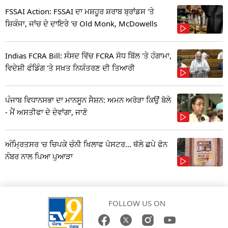
FSSAI Action: FSSAI ਦਾ ਮਸ਼ਹੂਰ ਸ਼ਰਾਬ ਬ੍ਰਾਂਡਸ 'ਤੇ
ਸ਼ਿਕੰਜਾ, ਜਾਂਚ ਦੇ ਦਾਇਰੇ 'ਚ Old Monk, McDowells
Indias FCRA Bill: ਸੰਸਦ ਵਿੱਚ FCRA ਸੋਧ ਬਿੱਲ 'ਤੇ ਹੰਗਾਮਾ,
ਵਿਦੇਸ਼ੀ ਫੰਡਿੰਗ 'ਤੇ ਸਖ਼ਤ ਨਿਯੰਤਰਣ ਦੀ ਤਿਆਰੀ
ਪੰਜਾਬ ਵਿਧਾਨਸਭਾ ਦਾ ਮਾਨਸੂਨ ਸੈਸ਼ਨ: ਅਮਨ ਅਰੋੜਾ ਕਿਉਂ ਬੋਲੇ
- ਮੈਂ ਅਸਤੀਫਾ ਦੇ ਦੇਵਾਂਗਾ, ਜਾਣੋ
ਅੰਮ੍ਰਿਤਸਰ 'ਚ ਚਿਪਕੇ ਚੰਨੀ ਖਿਲਾਫ ਪੋਸਟਰ... ਥੱਲੇ ਛਪੇ ਫੋਨ
ਨੰਬਰ ਨਾਲ ਪਿਆ ਪੁਆੜਾ
FOLLOW US ON