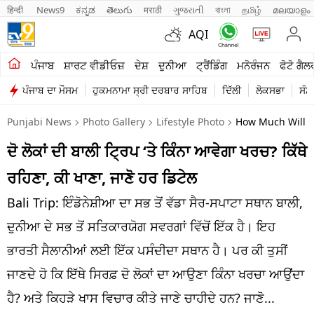
हिन्दी 
News9
ಕನ್ನಡ
తెలుగు
मराठी
ગુજરાતી
বাংলা
தமிழ்
മലയാളം
AQI
ਖੇਤੀਬਾੜੀ
ਪੰਜਾਬ
ਸ਼ਾਰਟ ਵੀਡੀਓਜ਼
ਦੇਸ਼
ਦੁਨੀਆ
ਟ੍ਰੈਂਡਿੰਗ
ਮਨੋਰੰਜਨ
ਫੋਟੋ ਗੈਲ
ਪੰਜਾਬ ਦਾ ਮੌਸਮ
ਹੁਕਮਨਾਮਾ ਸ੍ਰੀ ਦਰਬਾਰ ਸਾਹਿਬ
ਦਿੱਲੀ
ਲੋਕਸਭਾ
ਸੰਸ
ਸ਼ਾਰਟ ਵੀਡੀਓਜ਼
Punjabi News
Photo Gallery
Lifestyle Photo
How Much Will A 
ਕਾਰੋਬਾਰ
ਦੋ ਲੋਕਾਂ ਦੀ ਬਾਲੀ ਟ੍ਰਿਪ ‘ਤੇ ਕਿੰਨਾ ਆਵੇਗਾ ਖਰਚ? ਕਿੱਥੇ
ਕਰਿਅਰ
ਰਹਿਣਾ, ਕੀ ਖਾਣਾ, ਜਾਣੋ ਹਰ ਡਿਟੇਲ
ਮਨੋਰੰਜਨ
Bali Trip: ਇੰਡੋਨੇਸ਼ੀਆ ਦਾ ਸਭ ਤੋਂ ਵੱਡਾ ਸੈਰ-ਸਪਾਟਾ ਸਥਾਨ ਬਾਲੀ,
ਦੇਸ਼
ਦੁਨੀਆ ਦੇ ਸਭ ਤੋਂ ਸਤਿਕਾਰਯੋਗ ਸਵਰਗਾਂ ਵਿੱਚੋਂ ਇੱਕ ਹੈ। ਇਹ
ਭਾਰਤੀ ਸੈਲਾਨੀਆਂ ਲਈ ਇੱਕ ਪਸੰਦੀਦਾ ਸਥਾਨ ਹੈ। ਪਰ ਕੀ ਤੁਸੀਂ
ਲਾਈਫ ਸਟਾਈਲ
ਜਾਣਦੇ ਹੋ ਕਿ ਇੱਥੇ ਸਿਰਫ਼ ਦੋ ਲੋਕਾਂ ਦਾ ਆਉਣਾ ਕਿੰਨਾ ਖਰਚਾ ਆਉਂਦਾ
ਪੰਜਾਬ
ਹੈ? ਅਤੇ ਕਿਹੜੇ ਖਾਸ ਵਿਚਾਰ ਕੀਤੇ ਜਾਣੇ ਚਾਹੀਦੇ ਹਨ? ਜਾਣੋ...