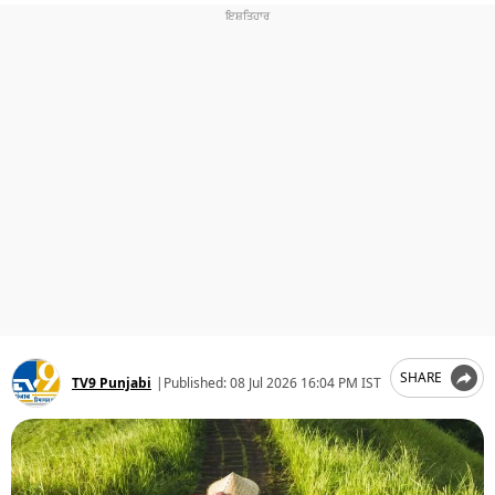
ਧਰਮ
ਖੇਡਾਂ
ਟੈਕਨੋਲਜੀ
ਟ੍ਰੈਂਡਿੰਗ
ਮੌਸਮ
ਦੁਨੀਆ
ਚੋਣਾਂ 2026
SHARE
TV9 Punjabi
|
Published:
08 Jul 2026 16:04 PM IST