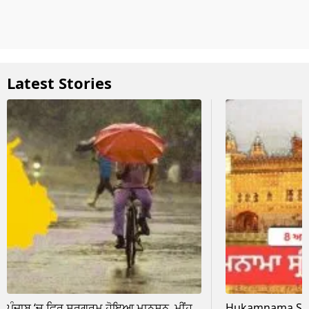
Latest Stories
ਪੰਜਾਬ ‘ਚ ਫਿਰ ਸਰਗਰਮ ਹੋਇਆ ਮਾਨਸੂਨ, ਮੀਂਹ
Hukamnama Sri 