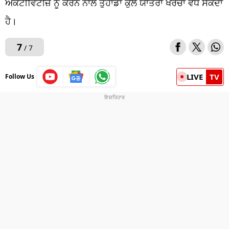
ਐਕਟੀਵਿਟੀਜ਼ ਨੂੰ ਕਰਨ ਨਾਲ ਤੁਹਾਡਾ ਕੁੱਲ ਯਾਤਰਾ ਖਰਚਾ ਵੱਧ ਸਕਦਾ
ਹੈ।
7
/ 7
LIVE
TV
Follow Us