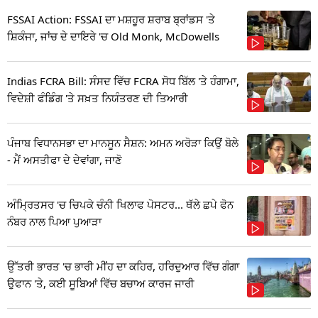
FSSAI Action: FSSAI ਦਾ ਮਸ਼ਹੂਰ ਸ਼ਰਾਬ ਬ੍ਰਾਂਡਸ 'ਤੇ
ਸ਼ਿਕੰਜਾ, ਜਾਂਚ ਦੇ ਦਾਇਰੇ 'ਚ Old Monk, McDowells
Indias FCRA Bill: ਸੰਸਦ ਵਿੱਚ FCRA ਸੋਧ ਬਿੱਲ 'ਤੇ ਹੰਗਾਮਾ,
ਵਿਦੇਸ਼ੀ ਫੰਡਿੰਗ 'ਤੇ ਸਖ਼ਤ ਨਿਯੰਤਰਣ ਦੀ ਤਿਆਰੀ
ਪੰਜਾਬ ਵਿਧਾਨਸਭਾ ਦਾ ਮਾਨਸੂਨ ਸੈਸ਼ਨ: ਅਮਨ ਅਰੋੜਾ ਕਿਉਂ ਬੋਲੇ
- ਮੈਂ ਅਸਤੀਫਾ ਦੇ ਦੇਵਾਂਗਾ, ਜਾਣੋ
ਅੰਮ੍ਰਿਤਸਰ 'ਚ ਚਿਪਕੇ ਚੰਨੀ ਖਿਲਾਫ ਪੋਸਟਰ... ਥੱਲੇ ਛਪੇ ਫੋਨ
ਨੰਬਰ ਨਾਲ ਪਿਆ ਪੁਆੜਾ
ਉੱਤਰੀ ਭਾਰਤ 'ਚ ਭਾਰੀ ਮੀਂਹ ਦਾ ਕਹਿਰ, ਹਰਿਦੁਆਰ ਵਿੱਚ ਗੰਗਾ
ਉਫਾਨ 'ਤੇ, ਕਈ ਸੂਬਿਆਂ ਵਿੱਚ ਬਚਾਅ ਕਾਰਜ ਜਾਰੀ