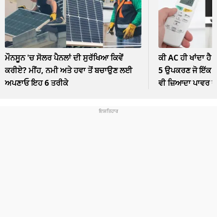
ਮੌਨਸੂਨ 'ਚ ਸੋਲਰ ਪੈਨਲਾਂ ਦੀ ਸੁਰੱਖਿਆ ਕਿਵੇਂ
ਕੀ AC ਹੀ ਖਾਂਦਾ ਹੈ 
ਕਰੀਏ? ਮੀਂਹ, ਨਮੀ ਅਤੇ ਹਵਾ ਤੋਂ ਬਚਾਉਣ ਲਈ
5 ਉਪਕਰਣ ਜੋ ਇੱਕ ਘੰ
ਅਪਣਾਓ ਇਹ 6 ਤਰੀਕੇ
ਵੀ ਜ਼ਿਆਦਾ ਪਾਵਰ 