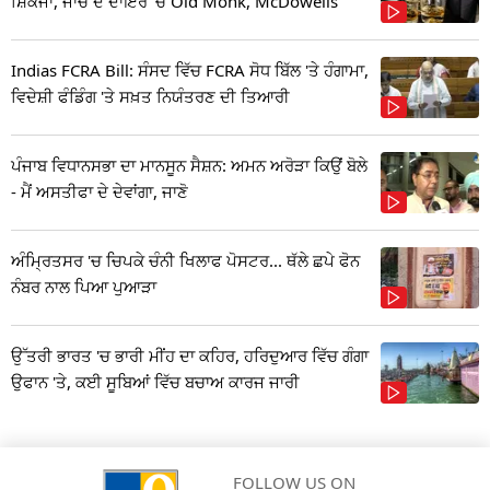
ਸ਼ਿਕੰਜਾ, ਜਾਂਚ ਦੇ ਦਾਇਰੇ 'ਚ Old Monk, McDowells
Indias FCRA Bill: ਸੰਸਦ ਵਿੱਚ FCRA ਸੋਧ ਬਿੱਲ 'ਤੇ ਹੰਗਾਮਾ,
ਵਿਦੇਸ਼ੀ ਫੰਡਿੰਗ 'ਤੇ ਸਖ਼ਤ ਨਿਯੰਤਰਣ ਦੀ ਤਿਆਰੀ
ਪੰਜਾਬ ਵਿਧਾਨਸਭਾ ਦਾ ਮਾਨਸੂਨ ਸੈਸ਼ਨ: ਅਮਨ ਅਰੋੜਾ ਕਿਉਂ ਬੋਲੇ
- ਮੈਂ ਅਸਤੀਫਾ ਦੇ ਦੇਵਾਂਗਾ, ਜਾਣੋ
ਅੰਮ੍ਰਿਤਸਰ 'ਚ ਚਿਪਕੇ ਚੰਨੀ ਖਿਲਾਫ ਪੋਸਟਰ... ਥੱਲੇ ਛਪੇ ਫੋਨ
ਨੰਬਰ ਨਾਲ ਪਿਆ ਪੁਆੜਾ
ਉੱਤਰੀ ਭਾਰਤ 'ਚ ਭਾਰੀ ਮੀਂਹ ਦਾ ਕਹਿਰ, ਹਰਿਦੁਆਰ ਵਿੱਚ ਗੰਗਾ
ਉਫਾਨ 'ਤੇ, ਕਈ ਸੂਬਿਆਂ ਵਿੱਚ ਬਚਾਅ ਕਾਰਜ ਜਾਰੀ
FOLLOW US ON