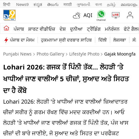
हिन्दी 
News9
ಕನ್ನಡ
తెలుగు
मराठी
ગુજરાતી
বাংলা
தமிழ்
മലയാളം
AQI
ਖੇਤੀਬਾੜੀ
ਪੰਜਾਬ
ਸ਼ਾਰਟ ਵੀਡੀਓਜ਼
ਦੇਸ਼
ਦੁਨੀਆ
ਟ੍ਰੈਂਡਿੰਗ
ਮਨੋਰੰਜਨ
ਫੋਟੋ ਗੈਲ
ਪੰਜਾਬ ਦਾ ਮੌਸਮ
ਹੁਕਮਨਾਮਾ ਸ੍ਰੀ ਦਰਬਾਰ ਸਾਹਿਬ
ਦਿੱਲੀ
ਲੋਕਸਭਾ
ਸੰਸ
ਸ਼ਾਰਟ ਵੀਡੀਓਜ਼
Punjabi News
Photo Gallery
Lifestyle Photo
Gajak Moongfali 
ਕਾਰੋਬਾਰ
Lohari 2026: ਗਜਕ ਤੋਂ ਪਿੰਨੀ ਤੱਕ… ਲੋਹੜੀ ‘ਤੇ
ਕਰਿਅਰ
ਖਾਧੀਆਂ ਜਾਣ ਵਾਲੀਆਂ 5 ਚੀਜ਼ਾਂ, ਸੁਆਦ ਅਤੇ ਸਿਹਤ
ਮਨੋਰੰਜਨ
ਦਾ ਹੈ ਕੌਂਬੋ
ਦੇਸ਼
Lohari 2026: ਲੋਹੜੀ 'ਤੇ ਖਾਧੀਆਂ ਜਾਣ ਵਾਲੀਆਂ ਜ਼ਿਆਦਾਤਰ
ਚੀਜ਼ਾਂ ਸਰੀਰ ਨੂੰ ਗਰਮ ਰੱਖਣ ਵਿੱਚ ਮਦਦ ਕਰਦੀਆਂ ਹਨ। ਆਓ
ਲਾਈਫ ਸਟਾਈਲ
ਲੋਹੜੀ 'ਤੇ ਖਾਧੀਆਂ ਜਾਣ ਵਾਲੀਆਂ ਗਜਕ ਤੋਂ ਪਿੰਨੀ ਤੱਕ, ਪੰਜ ਖਾਸ
ਪੰਜਾਬ
ਚੀਜ਼ਾਂ ਦੀ ਬਾਰੇ ਜਾਣੀਏ, ਜੋ ਸੁਆਦ ਅਤੇ ਸਿਹਤ ਦਾ ਪਰਫੈਕਟ