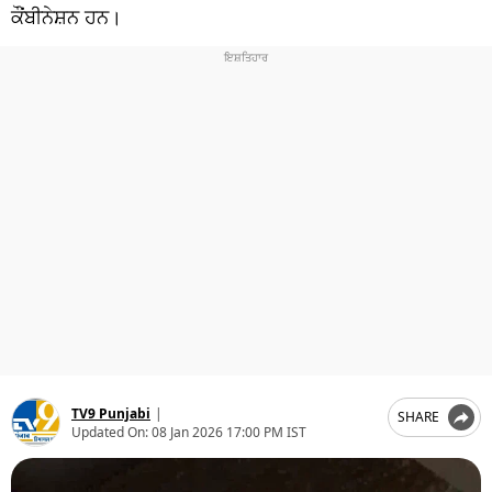
ਧਰਮ
ਕੌਂਬੀਨੇਸ਼ਨ ਹਨ।
ਖੇਡਾਂ
ਟੈਕਨੋਲਜੀ
ਟ੍ਰੈਂਡਿੰਗ
ਮੌਸਮ
ਦੁਨੀਆ
ਚੋਣਾਂ 2026
TV9 Punjabi
|
SHARE
Updated On:
08 Jan 2026 17:00 PM IST