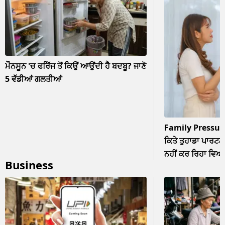
ਮੌਨਸੂਨ 'ਚ ਫਰਿੱਜ ਤੋਂ ਕਿਉਂ ਆਉਂਦੀ ਹੈ ਬਦਬੂ? ਜਾਣੋ
5 ਵੱਡੀਆਂ ਗਲਤੀਆਂ
Family Pressur
ਕਿਤੇ ਤੁਹਾਡਾ ਪਾਰਟਨਰ
ਨਹੀਂ ਕਰ ਰਿਹਾ ਵਿਆਹ? 
Business
ਨਜ਼ਰਅੰਦਾਜ਼