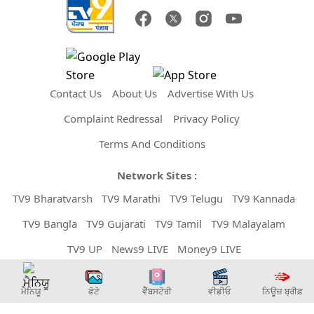
Contact Us
About Us
Advertise With Us
Complaint Redressal
Privacy Policy
Terms And Conditions
Network Sites :
TV9 Bharatvarsh
TV9 Marathi
TV9 Telugu
TV9 Kannada
TV9 Bangla
TV9 Gujarati
TV9 Tamil
TV9 Malayalam
TV9 UP
News9 LIVE
Money9 LIVE
Copyright © 2026 TV9 Punjabi. All Rights Reserved.
ਮੈਨਿਯੂ
ਫੋਟੋ
ਵੈੱਬਸਟੋਰੀ
ਵੀਡੀਓ
ਨਿਊਜ਼ ਬ੍ਰੀਫ਼