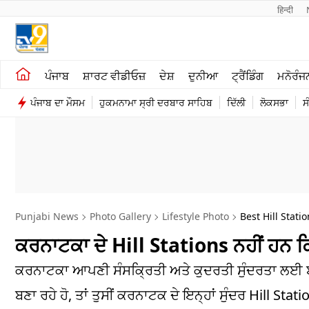
हिन्दी 
ਖੇਤੀਬਾੜੀ
ਕਰਿਅਰ
ਪੰਜਾਬ
ਸ਼ਾਰਟ ਵੀਡੀਓਜ਼
ਦੇਸ਼
ਦੁਨੀਆ
ਟ੍ਰੈਂਡਿੰਗ
ਮਨੋਰੰਜ
ਸ਼ਾਰਟ ਵੀਡੀਓਜ਼
ਮਨੋਰੰਜਨ
ਪੰਜਾਬ ਦਾ ਮੌਸਮ
ਹੁਕਮਨਾਮਾ ਸ੍ਰੀ ਦਰਬਾਰ ਸਾਹਿਬ
ਦਿੱਲੀ
ਲੋਕਸਭਾ
ਸ
ਕਾਰੋਬਾਰ
ਦੇਸ਼
Punjabi News
Photo Gallery
Lifestyle Photo
Best Hill Stati
ਕਰਨਾਟਕਾ ਦੇ Hill Stations ਨਹੀਂ ਹਨ ਕਿ
ਕਰਨਾਟਕਾ ਆਪਣੀ ਸੰਸਕ੍ਰਿਤੀ ਅਤੇ ਕੁਦਰਤੀ ਸੁੰਦਰਤਾ ਲਈ ਬਹੁਤ 
ਬਣਾ ਰਹੇ ਹੋ, ਤਾਂ ਤੁਸੀਂ ਕਰਨਾਟਕ ਦੇ ਇਨ੍ਹਾਂ ਸੁੰਦਰ Hill Stati