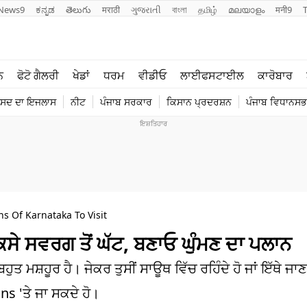
News9
ಕನ್ನಡ
తెలుగు
मराठी
ગુજરાતી
বাংলা
தமிழ்
മലയാളം
मनी9
ਲਾਈਫ ਸਟਾਈਲ
ਖੇਡਾਂ
ਨ
ਫੋਟੋ ਗੈਲਰੀ
ਖੇਡਾਂ
ਧਰਮ
ਵੀਡੀਓ
ਲਾਈਫਸਟਾਈਲ
ਕਾਰੋਬਾਰ
ਪੰਜਾਬ
ਟੈਕਨੋਲਜੀ
ੰਸਦ ਦਾ ਇਜਲਾਸ
ਨੀਟ
ਪੰਜਾਬ ਸਰਕਾਰ
ਕਿਸਾਨ ਪ੍ਰਦਰਸ਼ਨ
ਪੰਜਾਬ ਵਿਧਾਨਸਭਾ
ਧਰਮ
ਟ੍ਰੈਂਡਿੰਗ
ons Of Karnataka To Visit
ਸੇ ਸਵਰਗ ਤੋਂ ਘੱਟ, ਬਣਾਓ ਘੁੰਮਣ ਦਾ ਪਲਾਨ
ਮਸ਼ਹੂਰ ਹੈ। ਜੇਕਰ ਤੁਸੀਂ ਸਾਊਥ ਵਿੱਚ ਰਹਿੰਦੇ ਹੋ ਜਾਂ ਇੱਥੇ ਜਾ
ons 'ਤੇ ਜਾ ਸਕਦੇ ਹੋ।