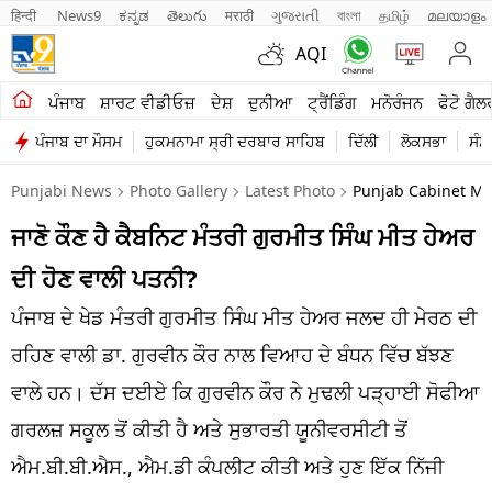
हिन्दी 
News9
ಕನ್ನಡ
తెలుగు
मराठी
ગુજરાતી
বাংলা
தமிழ்
മലയാളം
AQI
ਖੇਤੀਬਾੜੀ
ਪੰਜਾਬ
ਸ਼ਾਰਟ ਵੀਡੀਓਜ਼
ਦੇਸ਼
ਦੁਨੀਆ
ਟ੍ਰੈਂਡਿੰਗ
ਮਨੋਰੰਜਨ
ਫੋਟੋ ਗੈਲ
ਪੰਜਾਬ ਦਾ ਮੌਸਮ
ਹੁਕਮਨਾਮਾ ਸ੍ਰੀ ਦਰਬਾਰ ਸਾਹਿਬ
ਦਿੱਲੀ
ਲੋਕਸਭਾ
ਸੰਸ
ਸ਼ਾਰਟ ਵੀਡੀਓਜ਼
Punjabi News
Photo Gallery
Latest Photo
Punjab Cabinet Min
ਕਾਰੋਬਾਰ
ਜਾਣੋ ਕੌਣ ਹੈ ਕੈਬਨਿਟ ਮੰਤਰੀ ਗੁਰਮੀਤ ਸਿੰਘ ਮੀਤ ਹੇਅਰ
ਕਰਿਅਰ
ਦੀ ਹੋਣ ਵਾਲੀ ਪਤਨੀ?
ਮਨੋਰੰਜਨ
ਪੰਜਾਬ ਦੇ ਖੇਡ ਮੰਤਰੀ ਗੁਰਮੀਤ ਸਿੰਘ ਮੀਤ ਹੇਅਰ ਜਲਦ ਹੀ ਮੇਰਠ ਦੀ
ਦੇਸ਼
ਰਹਿਣ ਵਾਲੀ ਡਾ. ਗੁਰਵੀਨ ਕੌਰ ਨਾਲ ਵਿਆਹ ਦੇ ਬੰਧਨ ਵਿੱਚ ਬੱਝਣ
ਵਾਲੇ ਹਨ। ਦੱਸ ਦਈਏ ਕਿ ਗੁਰਵੀਨ ਕੌਰ ਨੇ ਮੁਢਲੀ ਪੜ੍ਹਾਈ ਸੋਫੀਆ
ਲਾਈਫ ਸਟਾਈਲ
ਗਰਲਜ਼ ਸਕੂਲ ਤੋਂ ਕੀਤੀ ਹੈ ਅਤੇ ਸੁਭਾਰਤੀ ਯੂਨੀਵਰਸੀਟੀ ਤੋਂ
ਪੰਜਾਬ
ਐਮ.ਬੀ.ਬੀ.ਐਸ., ਐਮ.ਡੀ ਕੰਪਲੀਟ ਕੀਤੀ ਅਤੇ ਹੁਣ ਇੱਕ ਨਿੱਜੀ