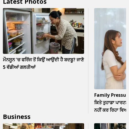
Latest Photos
ਮੌਨਸੂਨ 'ਚ ਫਰਿੱਜ ਤੋਂ ਕਿਉਂ ਆਉਂਦੀ ਹੈ ਬਦਬੂ? ਜਾਣੋ
5 ਵੱਡੀਆਂ ਗਲਤੀਆਂ
Family Pressur
ਕਿਤੇ ਤੁਹਾਡਾ ਪਾਰਟਨਰ
ਨਹੀਂ ਕਰ ਰਿਹਾ ਵਿਆਹ? 
Business
ਨਜ਼ਰਅੰਦਾਜ਼