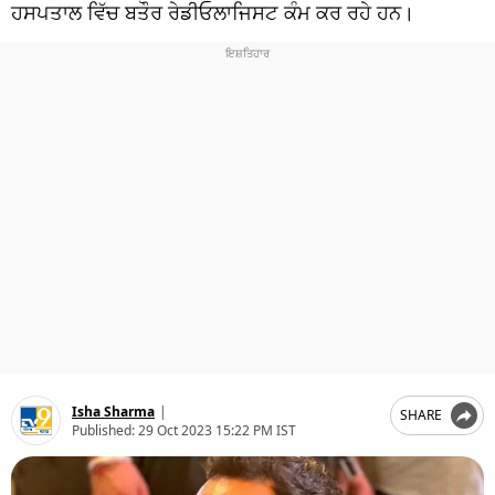
ਧਰਮ
ਹਸਪਤਾਲ ਵਿੱਚ ਬਤੌਰ ਰੇਡੀਓਲਾਜਿਸਟ ਕੰਮ ਕਰ ਰਹੇ ਹਨ।
ਖੇਡਾਂ
ਟੈਕਨੋਲਜੀ
ਟ੍ਰੈਂਡਿੰਗ
ਮੌਸਮ
ਦੁਨੀਆ
ਚੋਣਾਂ 2026
Isha Sharma
|
SHARE
Published:
29 Oct 2023 15:22 PM IST