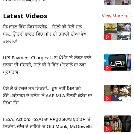
Latest Videos
View More
ਹਿਮਾਚਲ ਵਿੱਚ ਲੈਂਡਸਲਾਈਡ... ਦਿੱਲੀ ਵੀ ਹੋਈ ਜਲ-
ਥਲ...ਉੱਤਰੀ ਭਾਰਤ ਵਿੱਚ ਮੀਂਹ ਦੀ ਤਬਾਹੀ ਦੀਆਂ ਵੇਖੋ
ਤਸਵੀਰਾਂ
UPI Payment Charges: UPI ਪੇਮੈਂਟ 'ਤੇ ਲੱਗਣ ਵਾਲੇ
ਚਾਰਜ ਦੀ ਸੱਚਾਈ, ਜਾਣੋ ਕੀ ਹੈ ਵਿੱਤ ਮੰਤਰਾਲੇ ਦਾ ਨਵਾਂ
ਪ੍ਰਸਤਾਵ
ਪੈਸੇ ਲੈ ਕੇ ਵੇਚਦੇ ਸਨ ਟਿਕਟਾਂ... ਹੁਣ ਨਹੀਂ ਮਿਲ ਰਹੇ
ਬੰਦੇ...ਕਾਂਗਰਸ ਦੇ ਕਲੇਸ਼ 'ਤੇ AAP MLA ਗੋਲਡੀ ਕੰਬੋਜ ਦਾ
ਤਿੱਖਾ ਤੰਜ
FSSAI Action: FSSAI ਦਾ ਮਸ਼ਹੂਰ ਸ਼ਰਾਬ ਬ੍ਰਾਂਡਸ 'ਤੇ
ਸ਼ਿਕੰਜਾ, ਜਾਂਚ ਦੇ ਦਾਇਰੇ 'ਚ Old Monk, McDowells