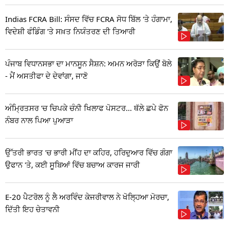
Indias FCRA Bill: ਸੰਸਦ ਵਿੱਚ FCRA ਸੋਧ ਬਿੱਲ 'ਤੇ ਹੰਗਾਮਾ,
ਵਿਦੇਸ਼ੀ ਫੰਡਿੰਗ 'ਤੇ ਸਖ਼ਤ ਨਿਯੰਤਰਣ ਦੀ ਤਿਆਰੀ
ਪੰਜਾਬ ਵਿਧਾਨਸਭਾ ਦਾ ਮਾਨਸੂਨ ਸੈਸ਼ਨ: ਅਮਨ ਅਰੋੜਾ ਕਿਉਂ ਬੋਲੇ
- ਮੈਂ ਅਸਤੀਫਾ ਦੇ ਦੇਵਾਂਗਾ, ਜਾਣੋ
ਅੰਮ੍ਰਿਤਸਰ 'ਚ ਚਿਪਕੇ ਚੰਨੀ ਖਿਲਾਫ ਪੋਸਟਰ... ਥੱਲੇ ਛਪੇ ਫੋਨ
ਨੰਬਰ ਨਾਲ ਪਿਆ ਪੁਆੜਾ
ਉੱਤਰੀ ਭਾਰਤ 'ਚ ਭਾਰੀ ਮੀਂਹ ਦਾ ਕਹਿਰ, ਹਰਿਦੁਆਰ ਵਿੱਚ ਗੰਗਾ
ਉਫਾਨ 'ਤੇ, ਕਈ ਸੂਬਿਆਂ ਵਿੱਚ ਬਚਾਅ ਕਾਰਜ ਜਾਰੀ
E-20 ਪੈਟਰੋਲ ਨੂੰ ਲੈ ਅਰਵਿੰਦ ਕੇਜਰੀਵਾਲ ਨੇ ਖੋਲ੍ਹਿਆ ਮੋਰਚਾ,
ਦਿੱਤੀ ਇਹ ਚੇਤਾਵਨੀ