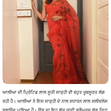
ਆਲੀਆ ਦੀ ਪ੍ਰਿੰਟਿਡ ਲਾਲ ਸੂਤੀ ਸਾੜ੍ਹੀ ਵੀ ਬਹੁਤ ਖੂਬਸੂਰਤ ਲੱਗ
ਰਹੀ ਹੈ। ਆਲੀਆ ਨੇ ਇਸ ਸਾੜ੍ਹੀ ਦੇ ਨਾਲ ਸਧਾਰਨ ਲਾਲ ਸਲੀਵਲੇਸ
ਬਲਾਊਜ਼ ਪਾਇਆ ਹੈ। ਉਸ ਦਾ ਇਹ ਲੁੱਕ ਕਾਫੀ ਗਲੈਮਰਸ ਲੱਗ ਰਿਹਾ