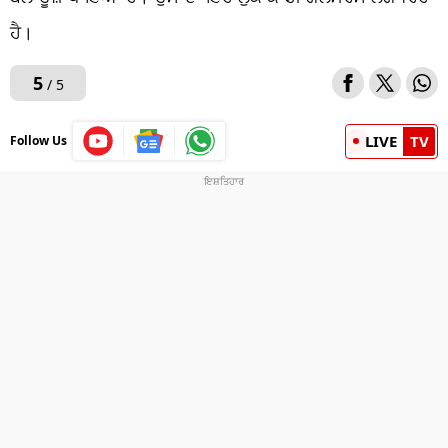
ਹੈ।
5
/ 5
LIVE
TV
Follow Us