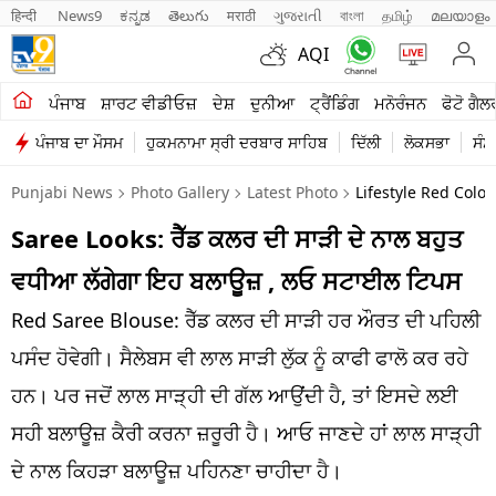
हिन्दी 
News9
ಕನ್ನಡ
తెలుగు
मराठी
ગુજરાતી
বাংলা
தமிழ்
മലയാളം
AQI
ਖੇਤੀਬਾੜੀ
ਪੰਜਾਬ
ਸ਼ਾਰਟ ਵੀਡੀਓਜ਼
ਦੇਸ਼
ਦੁਨੀਆ
ਟ੍ਰੈਂਡਿੰਗ
ਮਨੋਰੰਜਨ
ਫੋਟੋ ਗੈਲ
ਪੰਜਾਬ ਦਾ ਮੌਸਮ
ਹੁਕਮਨਾਮਾ ਸ੍ਰੀ ਦਰਬਾਰ ਸਾਹਿਬ
ਦਿੱਲੀ
ਲੋਕਸਭਾ
ਸੰਸ
ਸ਼ਾਰਟ ਵੀਡੀਓਜ਼
Punjabi News
Photo Gallery
Latest Photo
Lifestyle Red Colo
ਕਾਰੋਬਾਰ
Saree Looks: ਰੈੱਡ ਕਲਰ ਦੀ ਸਾੜੀ ਦੇ ਨਾਲ ਬਹੁਤ
ਕਰਿਅਰ
ਵਧੀਆ ਲੱਗੇਗਾ ਇਹ ਬਲਾਊਜ਼ , ਲਓ ਸਟਾਈਲ ਟਿਪਸ
ਮਨੋਰੰਜਨ
Red Saree Blouse: ਰੈੱਡ ਕਲਰ ਦੀ ਸਾੜੀ ਹਰ ਔਰਤ ਦੀ ਪਹਿਲੀ
ਦੇਸ਼
ਪਸੰਦ ਹੋਵੇਗੀ। ਸੈਲੇਬਸ ਵੀ ਲਾਲ ਸਾੜੀ ਲੁੱਕ ਨੂੰ ਕਾਫੀ ਫਾਲੋ ਕਰ ਰਹੇ
ਹਨ। ਪਰ ਜਦੋਂ ਲਾਲ ਸਾੜ੍ਹੀ ਦੀ ਗੱਲ ਆਉਂਦੀ ਹੈ, ਤਾਂ ਇਸਦੇ ਲਈ
ਲਾਈਫ ਸਟਾਈਲ
ਸਹੀ ਬਲਾਊਜ਼ ਕੈਰੀ ਕਰਨਾ ਜ਼ਰੂਰੀ ਹੈ। ਆਓ ਜਾਣਦੇ ਹਾਂ ਲਾਲ ਸਾੜ੍ਹੀ
ਪੰਜਾਬ
ਦੇ ਨਾਲ ਕਿਹੜਾ ਬਲਾਊਜ਼ ਪਹਿਨਣਾ ਚਾਹੀਦਾ ਹੈ।