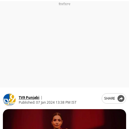
ਧਰਮ
ਖੇਡਾਂ
ਟੈਕਨੋਲਜੀ
ਟ੍ਰੈਂਡਿੰਗ
ਮੌਸਮ
ਦੁਨੀਆ
ਚੋਣਾਂ 2026
TV9 Punjabi
|
SHARE
Published:
07 Jan 2024 13:38 PM IST