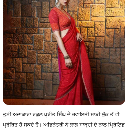
ਤੁਸੀਂ ਅਦਾਕਾਰਾ ਰਕੁਲ ਪ੍ਰੀਤ ਸਿੰਘ ਦੇ ਰਵਾਇਤੀ ਸਾੜੀ ਲੁੱਕ ਤੋਂ ਵੀ
ਪ੍ਰੇਰਿਤ ਹੋ ਸਕਦੇ ਹੋ। ਅਭਿਨੇਤਰੀ ਨੇ ਲਾਲ ਸਾੜ੍ਹੀ ਦੇ ਨਾਲ ਪ੍ਰਿੰਟਿਡ