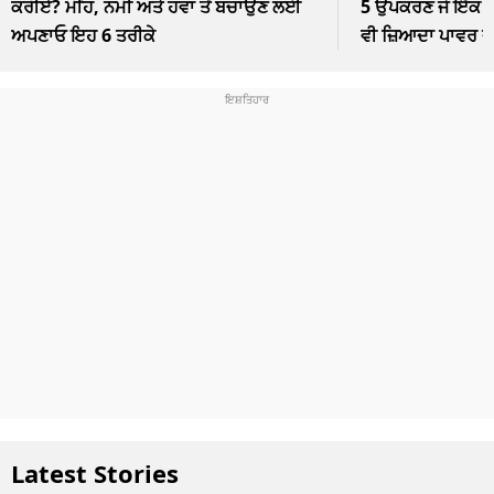
ਕਰੀਏ? ਮੀਂਹ, ਨਮੀ ਅਤੇ ਹਵਾ ਤੋਂ ਬਚਾਉਣ ਲਈ
5 ਉਪਕਰਣ ਜੋ ਇੱਕ ਘੰ
ਅਪਣਾਓ ਇਹ 6 ਤਰੀਕੇ
ਵੀ ਜ਼ਿਆਦਾ ਪਾਵਰ 
Latest Stories