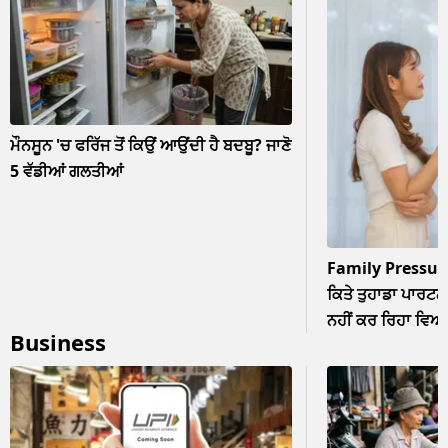
ਮੌਨਸੂਨ 'ਚ ਫਰਿੱਜ ਤੋਂ ਕਿਉਂ ਆਉਂਦੀ ਹੈ ਬਦਬੂ? ਜਾਣੋ
5 ਵੱਡੀਆਂ ਗਲਤੀਆਂ
Family Pressur
ਕਿਤੇ ਤੁਹਾਡਾ ਪਾਰਟਨਰ
ਨਹੀਂ ਕਰ ਰਿਹਾ ਵਿਆਹ? 
Business
ਨਜ਼ਰਅੰਦਾਜ਼