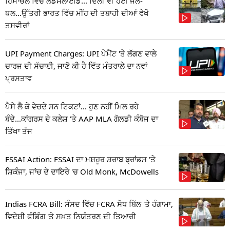
ਹਿਮਾਚਲ ਵਿੱਚ ਲੈਂਡਸਲਾਈਡ... ਦਿੱਲੀ ਵੀ ਹੋਈ ਜਲ-
ਥਲ...ਉੱਤਰੀ ਭਾਰਤ ਵਿੱਚ ਮੀਂਹ ਦੀ ਤਬਾਹੀ ਦੀਆਂ ਵੇਖੋ
ਤਸਵੀਰਾਂ
UPI Payment Charges: UPI ਪੇਮੈਂਟ 'ਤੇ ਲੱਗਣ ਵਾਲੇ
ਚਾਰਜ ਦੀ ਸੱਚਾਈ, ਜਾਣੋ ਕੀ ਹੈ ਵਿੱਤ ਮੰਤਰਾਲੇ ਦਾ ਨਵਾਂ
ਪ੍ਰਸਤਾਵ
ਪੈਸੇ ਲੈ ਕੇ ਵੇਚਦੇ ਸਨ ਟਿਕਟਾਂ... ਹੁਣ ਨਹੀਂ ਮਿਲ ਰਹੇ
ਬੰਦੇ...ਕਾਂਗਰਸ ਦੇ ਕਲੇਸ਼ 'ਤੇ AAP MLA ਗੋਲਡੀ ਕੰਬੋਜ ਦਾ
ਤਿੱਖਾ ਤੰਜ
FSSAI Action: FSSAI ਦਾ ਮਸ਼ਹੂਰ ਸ਼ਰਾਬ ਬ੍ਰਾਂਡਸ 'ਤੇ
ਸ਼ਿਕੰਜਾ, ਜਾਂਚ ਦੇ ਦਾਇਰੇ 'ਚ Old Monk, McDowells
Indias FCRA Bill: ਸੰਸਦ ਵਿੱਚ FCRA ਸੋਧ ਬਿੱਲ 'ਤੇ ਹੰਗਾਮਾ,
ਵਿਦੇਸ਼ੀ ਫੰਡਿੰਗ 'ਤੇ ਸਖ਼ਤ ਨਿਯੰਤਰਣ ਦੀ ਤਿਆਰੀ