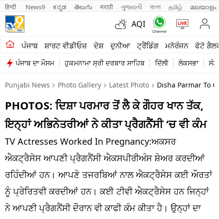
हिन्दी 
News9
ಕನ್ನಡ
తెలుగు
मराठी
ગુજરાતી
বাংলা
தமிழ்
മലയാളം
AQI
ਖੇਤੀਬਾੜੀ
ਪੰਜਾਬ
ਸ਼ਾਰਟ ਵੀਡੀਓਜ਼
ਦੇਸ਼
ਦੁਨੀਆ
ਟ੍ਰੈਂਡਿੰਗ
ਮਨੋਰੰਜਨ
ਫੋਟੋ ਗੈਲ
ਪੰਜਾਬ ਦਾ ਮੌਸਮ
ਹੁਕਮਨਾਮਾ ਸ੍ਰੀ ਦਰਬਾਰ ਸਾਹਿਬ
ਦਿੱਲੀ
ਲੋਕਸਭਾ
ਸੰਸ
ਸ਼ਾਰਟ ਵੀਡੀਓਜ਼
Punjabi News
Photo Gallery
Latest Photo
Disha Parmar To G
ਕਾਰੋਬਾਰ
PHOTOS: ਦਿਸ਼ਾ ਪਰਮਾਰ ਤੋਂ ਲੈ ਕੇ ਗੌਹਰ ਖਾਨ ਤੱਕ,
ਕਰਿਅਰ
ਇਨ੍ਹਾਂ ਅਭਿਨੇਤਰੀਆਂ ਨੇ ਕੀਤਾ ਪ੍ਰੈਗਨੈਂਸੀ ‘ਚ ਵੀ ਕੰਮ
ਮਨੋਰੰਜਨ
TV Actresses Worked In Pregnancy:ਅਕਸਰ
ਦੇਸ਼
ਐਕਟ੍ਰੈਸੇਸ ਆਪਣੀ ਪ੍ਰੈਗਨੈਂਸੀ ਐਕਸਪੀਰੀਅੰਸ ਸ਼ੇਅਰ ਕਰਦੀਆਂ
ਰਹਿੰਦੀਆਂ ਹਨ। ਆਪਣੇ ਤਜਰਬਿਆਂ ਨਾਲ ਐਕਟ੍ਰੈਸੇਸ ਕਈ ਔਰਤਾਂ
ਲਾਈਫ ਸਟਾਈਲ
ਨੂੰ ਪ੍ਰੇਰਿਤਵੀ ਕਰਦੀਆਂ ਹਨ। ਕਈ ਟੀਵੀ ਐਕਟ੍ਰੈਸੇਸ ਹਨ ਜਿਨ੍ਹਾਂ
ਪੰਜਾਬ
ਨੇ ਆਪਣੀ ਪ੍ਰੈਗਨੈਂਸੀ ਦੌਰਾਨ ਵੀ ਕਾਫੀ ਕੰਮ ਕੀਤਾ ਹੈ। ਉਨ੍ਹਾਂ ਦਾ