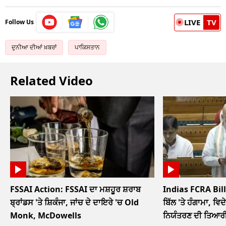
LIVE
TV
Follow Us
ਦੁਨੀਆ ਦੀਆਂ ਖ਼ਬਰਾਂ
ਪਾਕਿਸਤਾਨ
Related Video
FSSAI Action: FSSAI ਦਾ ਮਸ਼ਹੂਰ ਸ਼ਰਾਬ
Indias FCRA Bill
ਬ੍ਰਾਂਡਸ 'ਤੇ ਸ਼ਿਕੰਜਾ, ਜਾਂਚ ਦੇ ਦਾਇਰੇ 'ਚ Old
ਬਿੱਲ 'ਤੇ ਹੰਗਾਮਾ, ਵਿਦੇ
Monk, McDowells
ਨਿਯੰਤਰਣ ਦੀ ਤਿਆਰ