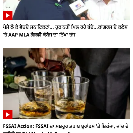
ਪੈਸੇ ਲੈ ਕੇ ਵੇਚਦੇ ਸਨ ਟਿਕਟਾਂ... ਹੁਣ ਨਹੀਂ ਮਿਲ ਰਹੇ ਬੰਦੇ...ਕਾਂਗਰਸ ਦੇ ਕਲੇਸ਼
'ਤੇ AAP MLA ਗੋਲਡੀ ਕੰਬੋਜ ਦਾ ਤਿੱਖਾ ਤੰਜ
FSSAI Action: FSSAI ਦਾ ਮਸ਼ਹੂਰ ਸ਼ਰਾਬ ਬ੍ਰਾਂਡਸ 'ਤੇ ਸ਼ਿਕੰਜਾ, ਜਾਂਚ ਦੇ