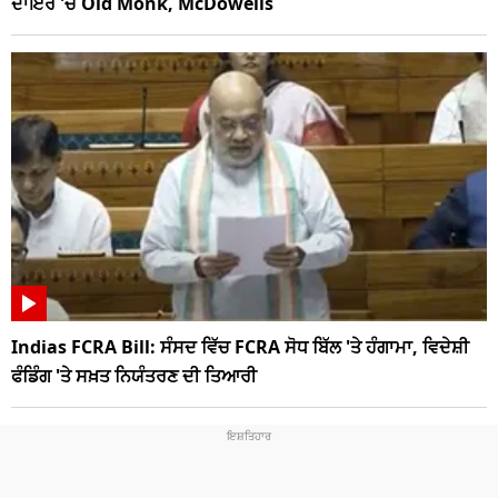
ਦਾਇਰੇ 'ਚ Old Monk, McDowells
Indias FCRA Bill: ਸੰਸਦ ਵਿੱਚ FCRA ਸੋਧ ਬਿੱਲ 'ਤੇ ਹੰਗਾਮਾ, ਵਿਦੇਸ਼ੀ
ਫੰਡਿੰਗ 'ਤੇ ਸਖ਼ਤ ਨਿਯੰਤਰਣ ਦੀ ਤਿਆਰੀ