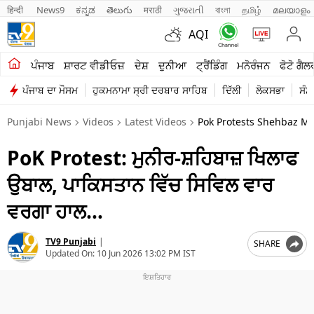
हिन्दी 
News9
ಕನ್ನಡ
తెలుగు
मराठी
ગુજરાતી
বাংলা
தமிழ்
മലയാളം
AQI
ਖੇਤੀਬਾੜੀ
ਪੰਜਾਬ
ਸ਼ਾਰਟ ਵੀਡੀਓਜ਼
ਦੇਸ਼
ਦੁਨੀਆ
ਟ੍ਰੈਂਡਿੰਗ
ਮਨੋਰੰਜਨ
ਫੋਟੋ ਗੈਲ
ਪੰਜਾਬ ਦਾ ਮੌਸਮ
ਹੁਕਮਨਾਮਾ ਸ੍ਰੀ ਦਰਬਾਰ ਸਾਹਿਬ
ਦਿੱਲੀ
ਲੋਕਸਭਾ
ਸੰਸ
ਸ਼ਾਰਟ ਵੀਡੀਓਜ਼
Punjabi News
Videos
Latest Videos
Pok Protests Shehbaz Mu
ਕਾਰੋਬਾਰ
PoK Protest: ਮੁਨੀਰ-ਸ਼ਹਿਬਾਜ਼ ਖਿਲਾਫ
ਕਰਿਅਰ
ਉਬਾਲ, ਪਾਕਿਸਤਾਨ ਵਿੱਚ ਸਿਵਿਲ ਵਾਰ
ਮਨੋਰੰਜਨ
ਵਰਗਾ ਹਾਲ…
ਦੇਸ਼
TV9 Punjabi
|
SHARE
ਲਾਈਫ ਸਟਾਈਲ
Updated On:
10 Jun 2026 13:02 PM IST
ਪੰਜਾਬ