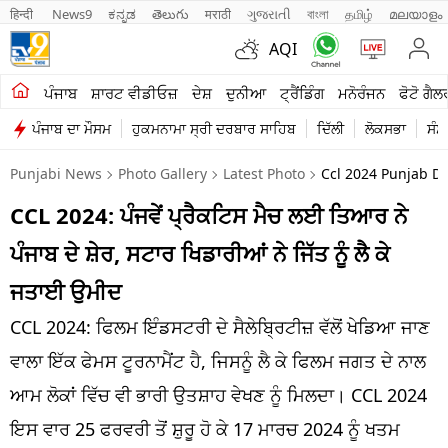
हिन्दी 
News9
ಕನ್ನಡ
తెలుగు
मराठी
ગુજરાતી
বাংলা
தமிழ்
മലയാളം
AQI
ਖੇਤੀਬਾੜੀ
ਪੰਜਾਬ
ਸ਼ਾਰਟ ਵੀਡੀਓਜ਼
ਦੇਸ਼
ਦੁਨੀਆ
ਟ੍ਰੈਂਡਿੰਗ
ਮਨੋਰੰਜਨ
ਫੋਟੋ ਗੈਲ
ਪੰਜਾਬ ਦਾ ਮੌਸਮ
ਹੁਕਮਨਾਮਾ ਸ੍ਰੀ ਦਰਬਾਰ ਸਾਹਿਬ
ਦਿੱਲੀ
ਲੋਕਸਭਾ
ਸੰਸ
ਸ਼ਾਰਟ ਵੀਡੀਓਜ਼
Punjabi News
Photo Gallery
Latest Photo
Ccl 2024 Punjab De
ਕਾਰੋਬਾਰ
CCL 2024: ਪੰਜਵੇਂ ਪ੍ਰੈਕਟਿਸ ਮੈਚ ਲਈ ਤਿਆਰ ਨੇ
ਕਰਿਅਰ
ਪੰਜਾਬ ਦੇ ਸ਼ੇਰ, ਸਟਾਰ ਖਿਡਾਰੀਆਂ ਨੇ ਜਿੱਤ ਨੂੰ ਲੈ ਕੇ
ਮਨੋਰੰਜਨ
ਜਤਾਈ ਉਮੀਦ
ਦੇਸ਼
CCL 2024: ਫਿਲਮ ਇੰਡਸਟਰੀ ਦੇ ਸੈਲੇਬ੍ਰਿਟੀਜ਼ ਵੱਲੋਂ ਖੇਡਿਆ ਜਾਣ
ਵਾਲਾ ਇੱਕ ਫੇਮਸ ਟੂਰਨਾਮੈਂਟ ਹੈ, ਜਿਸਨੂੰ ਲੈ ਕੇ ਫਿਲਮ ਜਗਤ ਦੇ ਨਾਲ
ਲਾਈਫ ਸਟਾਈਲ
ਆਮ ਲੋਕਾਂ ਵਿੱਚ ਵੀ ਭਾਰੀ ਉਤਸ਼ਾਹ ਵੇਖਣ ਨੂੰ ਮਿਲਦਾ। CCL 2024
ਪੰਜਾਬ
ਇਸ ਵਾਰ 25 ਫਰਵਰੀ ਤੋਂ ਸ਼ੁਰੂ ਹੋ ਕੇ 17 ਮਾਰਚ 2024 ਨੂੰ ਖਤਮ