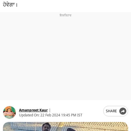
ਧਰਮ
ਹੋਵੇਗਾ।
ਖੇਡਾਂ
ਟੈਕਨੋਲਜੀ
ਟ੍ਰੈਂਡਿੰਗ
ਮੌਸਮ
ਦੁਨੀਆ
ਚੋਣਾਂ 2026
Amanpreet Kaur
|
SHARE
Updated On:
22 Feb 2024 19:45 PM IST