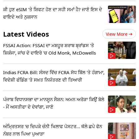
ਕੀ ਹੁਣ eSIM 'ਤੇ ਸ਼ਿਫਟ ਹੋਣ ਦਾ ਸਹੀ ਸਮਾਂ ਹੈ? ਜਾਣੋ ਇਸ ਦੇ
ਫਾਇਦੇ ਅਤੇ ਨੁਕਸਾਨ
Latest Videos
View More
FSSAI Action: FSSAI ਦਾ ਮਸ਼ਹੂਰ ਸ਼ਰਾਬ ਬ੍ਰਾਂਡਸ 'ਤੇ
ਸ਼ਿਕੰਜਾ, ਜਾਂਚ ਦੇ ਦਾਇਰੇ 'ਚ Old Monk, McDowells
Indias FCRA Bill: ਸੰਸਦ ਵਿੱਚ FCRA ਸੋਧ ਬਿੱਲ 'ਤੇ ਹੰਗਾਮਾ,
ਵਿਦੇਸ਼ੀ ਫੰਡਿੰਗ 'ਤੇ ਸਖ਼ਤ ਨਿਯੰਤਰਣ ਦੀ ਤਿਆਰੀ
ਪੰਜਾਬ ਵਿਧਾਨਸਭਾ ਦਾ ਮਾਨਸੂਨ ਸੈਸ਼ਨ: ਅਮਨ ਅਰੋੜਾ ਕਿਉਂ ਬੋਲੇ
- ਮੈਂ ਅਸਤੀਫਾ ਦੇ ਦੇਵਾਂਗਾ, ਜਾਣੋ
ਅੰਮ੍ਰਿਤਸਰ 'ਚ ਚਿਪਕੇ ਚੰਨੀ ਖਿਲਾਫ ਪੋਸਟਰ... ਥੱਲੇ ਛਪੇ ਫੋਨ
ਨੰਬਰ ਨਾਲ ਪਿਆ ਪੁਆੜਾ