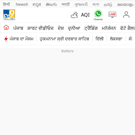
हिन्दी 
News9
ಕನ್ನಡ
తెలుగు
मराठी
ગુજરાતી
বাংলা
தமிழ்
മലയാളം
AQI
ਖੇਤੀਬਾੜੀ
ਪੰਜਾਬ
ਸ਼ਾਰਟ ਵੀਡੀਓਜ਼
ਦੇਸ਼
ਦੁਨੀਆ
ਟ੍ਰੈਂਡਿੰਗ
ਮਨੋਰੰਜਨ
ਫੋਟੋ ਗੈਲ
ਪੰਜਾਬ ਦਾ ਮੌਸਮ
ਹੁਕਮਨਾਮਾ ਸ੍ਰੀ ਦਰਬਾਰ ਸਾਹਿਬ
ਦਿੱਲੀ
ਲੋਕਸਭਾ
ਸੰਸ
ਸ਼ਾਰਟ ਵੀਡੀਓਜ਼
ਕਾਰੋਬਾਰ
ਕਰਿਅਰ
ਮਨੋਰੰਜਨ
ਦੇਸ਼
ਲਾਈਫ ਸਟਾਈਲ
ਪੰਜਾਬ