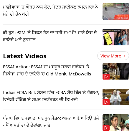
ਮਾਛੀਵਾੜਾ 'ਚ ਔਰਤ ਨਾਲ ਲੁੱਟ, ਮੋਟਰ ਸਾਈਕਲ ਝਪਟਮਾਰਾਂ ਨੇ
ਸੋਨੇ ਦੀ ਚੇਨ ਖੋਹੀ
ਕੀ ਹੁਣ eSIM 'ਤੇ ਸ਼ਿਫਟ ਹੋਣ ਦਾ ਸਹੀ ਸਮਾਂ ਹੈ? ਜਾਣੋ ਇਸ ਦੇ
ਫਾਇਦੇ ਅਤੇ ਨੁਕਸਾਨ
Latest Videos
View More
FSSAI Action: FSSAI ਦਾ ਮਸ਼ਹੂਰ ਸ਼ਰਾਬ ਬ੍ਰਾਂਡਸ 'ਤੇ
ਸ਼ਿਕੰਜਾ, ਜਾਂਚ ਦੇ ਦਾਇਰੇ 'ਚ Old Monk, McDowells
Indias FCRA Bill: ਸੰਸਦ ਵਿੱਚ FCRA ਸੋਧ ਬਿੱਲ 'ਤੇ ਹੰਗਾਮਾ,
ਵਿਦੇਸ਼ੀ ਫੰਡਿੰਗ 'ਤੇ ਸਖ਼ਤ ਨਿਯੰਤਰਣ ਦੀ ਤਿਆਰੀ
ਪੰਜਾਬ ਵਿਧਾਨਸਭਾ ਦਾ ਮਾਨਸੂਨ ਸੈਸ਼ਨ: ਅਮਨ ਅਰੋੜਾ ਕਿਉਂ ਬੋਲੇ
- ਮੈਂ ਅਸਤੀਫਾ ਦੇ ਦੇਵਾਂਗਾ, ਜਾਣੋ