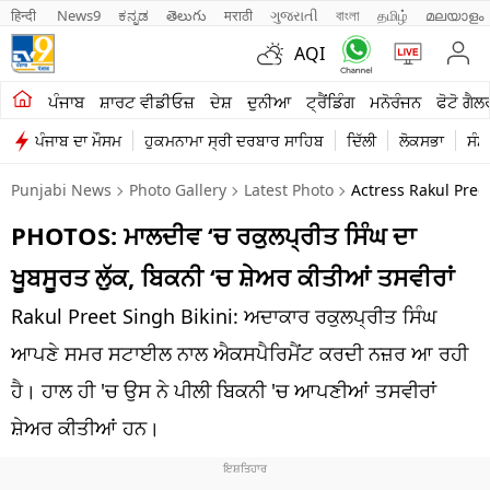
हिन्दी 
News9
ಕನ್ನಡ
తెలుగు
मराठी
ગુજરાતી
বাংলা
தமிழ்
മലയാളം
AQI
ਖੇਤੀਬਾੜੀ
ਪੰਜਾਬ
ਸ਼ਾਰਟ ਵੀਡੀਓਜ਼
ਦੇਸ਼
ਦੁਨੀਆ
ਟ੍ਰੈਂਡਿੰਗ
ਮਨੋਰੰਜਨ
ਫੋਟੋ ਗੈਲ
ਪੰਜਾਬ ਦਾ ਮੌਸਮ
ਹੁਕਮਨਾਮਾ ਸ੍ਰੀ ਦਰਬਾਰ ਸਾਹਿਬ
ਦਿੱਲੀ
ਲੋਕਸਭਾ
ਸੰਸ
ਸ਼ਾਰਟ ਵੀਡੀਓਜ਼
Punjabi News
Photo Gallery
Latest Photo
Actress Rakul Pree
ਕਾਰੋਬਾਰ
PHOTOS: ਮਾਲਦੀਵ ‘ਚ ਰਕੁਲਪ੍ਰੀਤ ਸਿੰਘ ਦਾ
ਕਰਿਅਰ
ਖੂਬਸੂਰਤ ਲੁੱਕ, ਬਿਕਨੀ ‘ਚ ਸ਼ੇਅਰ ਕੀਤੀਆਂ ਤਸਵੀਰਾਂ
ਮਨੋਰੰਜਨ
Rakul Preet Singh Bikini: ਅਦਾਕਾਰ ਰਕੁਲਪ੍ਰੀਤ ਸਿੰਘ
ਦੇਸ਼
ਆਪਣੇ ਸਮਰ ਸਟਾਈਲ ਨਾਲ ਐਕਸਪੈਰਿਮੈਂਟ ਕਰਦੀ ਨਜ਼ਰ ਆ ਰਹੀ
ਹੈ। ਹਾਲ ਹੀ 'ਚ ਉਸ ਨੇ ਪੀਲੀ ਬਿਕਨੀ 'ਚ ਆਪਣੀਆਂ ਤਸਵੀਰਾਂ
ਲਾਈਫ ਸਟਾਈਲ
ਸ਼ੇਅਰ ਕੀਤੀਆਂ ਹਨ।
ਪੰਜਾਬ