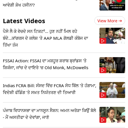
ਆਵੇਗੀ ਸ਼ੇਖ ਹਸੀਨਾ?
Latest Videos
View More
ਪੈਸੇ ਲੈ ਕੇ ਵੇਚਦੇ ਸਨ ਟਿਕਟਾਂ... ਹੁਣ ਨਹੀਂ ਮਿਲ ਰਹੇ
ਬੰਦੇ...ਕਾਂਗਰਸ ਦੇ ਕਲੇਸ਼ 'ਤੇ AAP MLA ਗੋਲਡੀ ਕੰਬੋਜ ਦਾ
ਤਿੱਖਾ ਤੰਜ
FSSAI Action: FSSAI ਦਾ ਮਸ਼ਹੂਰ ਸ਼ਰਾਬ ਬ੍ਰਾਂਡਸ 'ਤੇ
ਸ਼ਿਕੰਜਾ, ਜਾਂਚ ਦੇ ਦਾਇਰੇ 'ਚ Old Monk, McDowells
Indias FCRA Bill: ਸੰਸਦ ਵਿੱਚ FCRA ਸੋਧ ਬਿੱਲ 'ਤੇ ਹੰਗਾਮਾ,
ਵਿਦੇਸ਼ੀ ਫੰਡਿੰਗ 'ਤੇ ਸਖ਼ਤ ਨਿਯੰਤਰਣ ਦੀ ਤਿਆਰੀ
ਪੰਜਾਬ ਵਿਧਾਨਸਭਾ ਦਾ ਮਾਨਸੂਨ ਸੈਸ਼ਨ: ਅਮਨ ਅਰੋੜਾ ਕਿਉਂ ਬੋਲੇ
- ਮੈਂ ਅਸਤੀਫਾ ਦੇ ਦੇਵਾਂਗਾ, ਜਾਣੋ