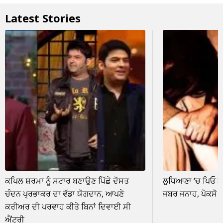
Latest Stories
ਕਪਿਲ ਸ਼ਰਮਾ ਨੂੰ ਸਟਾਰ ਬਣਾਉਣ ਪਿੱਛੇ ਦੋਸਤ
ਲੁਧਿਆਣਾ ‘ਚ ਪਿਓ ਨ
ਚੰਦਨ ਪ੍ਰਭਾਕਰ ਦਾ ਵੱਡਾ ਯੋਗਦਾਨ, ਆਪਣੇ
ਜਬਰ ਜਨਾਹ, ਪੋਕਸੋ
ਕਰੀਅਰ ਦੀ ਪਰਵਾਹ ਕੀਤੇ ਬਿਨਾਂ ਦਿਵਾਈ ਸੀ
ਐਂਟਰੀ