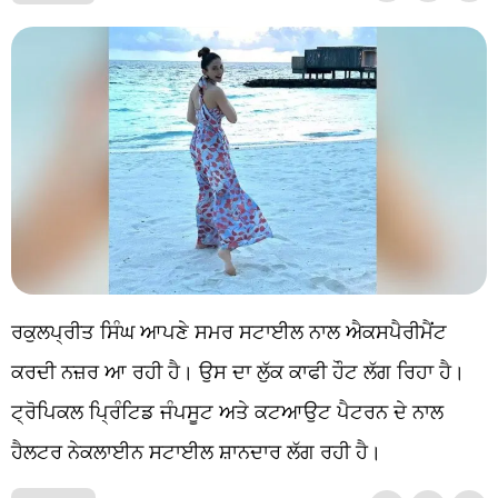
ਰਕੁਲਪ੍ਰੀਤ ਸਿੰਘ ਆਪਣੇ ਸਮਰ ਸਟਾਈਲ ਨਾਲ ਐਕਸਪੈਰੀਮੈਂਟ
ਕਰਦੀ ਨਜ਼ਰ ਆ ਰਹੀ ਹੈ। ਉਸ ਦਾ ਲੁੱਕ ਕਾਫੀ ਹੌਟ ਲੱਗ ਰਿਹਾ ਹੈ।
ਟ੍ਰੋਪਿਕਲ ਪ੍ਰਿੰਟਿਡ ਜੰਪਸੂਟ ਅਤੇ ਕਟਆਉਟ ਪੈਟਰਨ ਦੇ ਨਾਲ
ਹੈਲਟਰ ਨੇਕਲਾਈਨ ਸਟਾਈਲ ਸ਼ਾਨਦਾਰ ਲੱਗ ਰਹੀ ਹੈ।