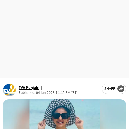
ਧਰਮ
ਖੇਡਾਂ
ਟੈਕਨੋਲਜੀ
ਟ੍ਰੈਂਡਿੰਗ
ਮੌਸਮ
ਦੁਨੀਆ
ਚੋਣਾਂ 2026
TV9 Punjabi
|
SHARE
Published:
04 Jun 2023 14:45 PM IST