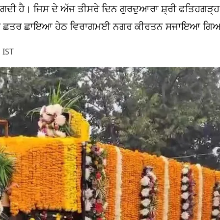
ੀ ਹੈ। ਜਿਸ ਦੇ ਅੱਜ ਤੀਸਰੇ ਦਿਨ ਗੁਰਦੁਆਰਾ ਸ਼੍ਰੀ ਫਤਿਹਗੜ੍ਹ ਸ
 ਜੀ ਦੀ ਛਤਰ ਛਾਇਆ ਹੇਠ ਵਿਰਾਗਮਈ ਨਗਰ ਕੀਰਤਨ ਸਜਾਇਆ ਗ
 IST