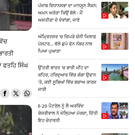
ਪੰਜਾਬ ਵਿਧਾਨਸਭਾ ਦਾ ਮਾਨਸੂਨ ਸੈਸ਼ਨ:
ਅਮਨ ਅਰੋੜਾ ਕਿਉਂ ਬੋਲੇ - ਮੈਂ
ਅਸਤੀਫਾ ਦੇ ਦੇਵਾਂਗਾ, ਜਾਣੋ
ਅੰਮ੍ਰਿਤਸਰ 'ਚ ਚਿਪਕੇ ਚੰਨੀ ਖਿਲਾਫ
ਿੱਚ
ਪੋਸਟਰ... ਥੱਲੇ ਛਪੇ ਫੋਨ ਨੰਬਰ ਨਾਲ
ਪਿਆ ਪੁਆੜਾ
 ਭਾਰਤੀ
ਬਾ ਫਤਹਿ ਸਿੰਘ
ਉੱਤਰੀ ਭਾਰਤ 'ਚ ਭਾਰੀ ਮੀਂਹ ਦਾ
ਕਹਿਰ, ਹਰਿਦੁਆਰ ਵਿੱਚ ਗੰਗਾ ਉਫਾਨ
'ਤੇ, ਕਈ ਸੂਬਿਆਂ ਵਿੱਚ ਬਚਾਅ ਕਾਰਜ
ਜਾਰੀ
E-20 ਪੈਟਰੋਲ ਨੂੰ ਲੈ ਅਰਵਿੰਦ
ਕੇਜਰੀਵਾਲ ਨੇ ਖੋਲ੍ਹਿਆ ਮੋਰਚਾ, ਦਿੱਤੀ
ਇਹ ਚੇਤਾਵਨੀ