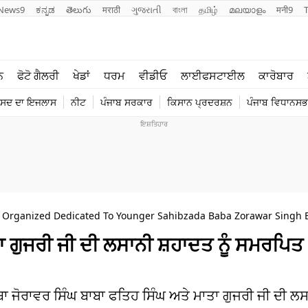
News9
ಕನ್ನಡ
తెలుగు
मराठी
ગુજરાતી
বাংলা
தமிழ்
മലയാളം
मनी9
ਲਾਈਫ ਸਟਾਈਲ
ਖੇਡਾਂ
ਨ
ਫੋਟੋ ਗੈਲਰੀ
ਖੇਡਾਂ
ਧਰਮ
ਵੀਡੀਓ
ਲਾਈਫਸਟਾਈਲ
ਕਾਰੋਬਾਰ
ਪੰਜਾਬ
ਟੈਕਨੋਲਜੀ
ੰਸਦ ਦਾ ਇਜਲਾਸ
ਨੀਟ
ਪੰਜਾਬ ਸਰਕਾਰ
ਕਿਸਾਨ ਪ੍ਰਦਰਸ਼ਨ
ਪੰਜਾਬ ਵਿਧਾਨਸਭਾ
ਧਰਮ
ਟ੍ਰੈਂਡਿੰਗ
 Organized Dedicated To Younger Sahibzada Baba Zorawar Singh B
 ਗੁਜਰੀ ਜੀ ਦੀ ਲਸਾਨੀ ਸ਼ਹਾਦਤ ਨੂੰ ਸਮਰਪਿਤ
 ਬਾਬਾ ਜੋਰਾਵਰ ਸਿੰਘ ਬਾਬਾ ਫਤਿਹ ਸਿੰਘ ਅਤੇ ਮਾਤਾ ਗੁਜਰੀ ਜੀ ਦੀ ਲਸ