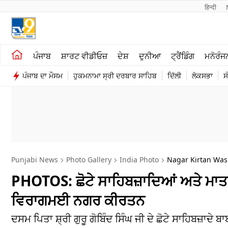
हिन्दी 
ਖੇਤੀਬਾੜੀ
ਕਰਿਅਰ
ਪੰਜਾਬ
ਸ਼ਾਰਟ ਵੀਡੀਓਜ਼
ਦੇਸ਼
ਦੁਨੀਆ
ਟ੍ਰੈਂਡਿੰਗ
ਮਨੋਰੰਜ
ਸ਼ਾਰਟ ਵੀਡੀਓਜ਼
ਮਨੋਰੰਜਨ
ਪੰਜਾਬ ਦਾ ਮੌਸਮ
ਹੁਕਮਨਾਮਾ ਸ੍ਰੀ ਦਰਬਾਰ ਸਾਹਿਬ
ਦਿੱਲੀ
ਲੋਕਸਭਾ
ਸ
ਕਾਰੋਬਾਰ
ਦੇਸ਼
Punjabi News
Photo Gallery
India Photo
Nagar Kirtan Was
PHOTOS: ਛੋਟੇ ਸਾਹਿਬਜ਼ਾਦਿਆਂ ਅਤੇ ਮਾਤਾ
ਵਿਰਾਗਮਈ ਨਗਰ ਕੀਰਤਨ
ਦਸਮ ਪਿਤਾ ਸ਼੍ਰੀ ਗੁਰੂ ਗੋਬਿੰਦ ਸਿੰਘ ਜੀ ਦੇ ਛੋਟੇ ਸਾਹਿਬਜ਼ਾਦੇ