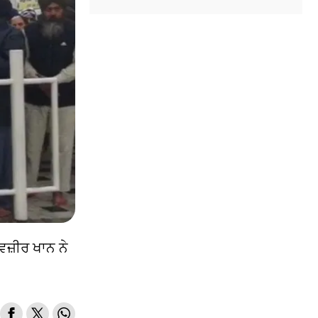
ਵਜ਼ੀਰ ਖਾਨ ਨੇ