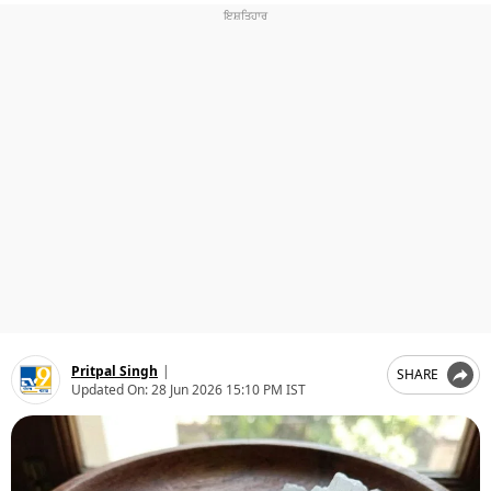
ਧਰਮ
ਖੇਡਾਂ
ਟੈਕਨੋਲਜੀ
ਟ੍ਰੈਂਡਿੰਗ
ਮੌਸਮ
ਦੁਨੀਆ
ਚੋਣਾਂ 2026
Pritpal Singh
|
SHARE
Updated On:
28 Jun 2026 15:10 PM IST