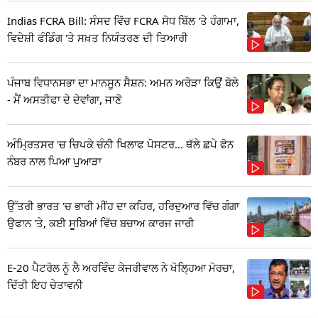
Indias FCRA Bill: ਸੰਸਦ ਵਿੱਚ FCRA ਸੋਧ ਬਿੱਲ 'ਤੇ ਹੰਗਾਮਾ,
ਵਿਦੇਸ਼ੀ ਫੰਡਿੰਗ 'ਤੇ ਸਖ਼ਤ ਨਿਯੰਤਰਣ ਦੀ ਤਿਆਰੀ
ਪੰਜਾਬ ਵਿਧਾਨਸਭਾ ਦਾ ਮਾਨਸੂਨ ਸੈਸ਼ਨ: ਅਮਨ ਅਰੋੜਾ ਕਿਉਂ ਬੋਲੇ
- ਮੈਂ ਅਸਤੀਫਾ ਦੇ ਦੇਵਾਂਗਾ, ਜਾਣੋ
ਅੰਮ੍ਰਿਤਸਰ 'ਚ ਚਿਪਕੇ ਚੰਨੀ ਖਿਲਾਫ ਪੋਸਟਰ... ਥੱਲੇ ਛਪੇ ਫੋਨ
ਨੰਬਰ ਨਾਲ ਪਿਆ ਪੁਆੜਾ
ਉੱਤਰੀ ਭਾਰਤ 'ਚ ਭਾਰੀ ਮੀਂਹ ਦਾ ਕਹਿਰ, ਹਰਿਦੁਆਰ ਵਿੱਚ ਗੰਗਾ
ਉਫਾਨ 'ਤੇ, ਕਈ ਸੂਬਿਆਂ ਵਿੱਚ ਬਚਾਅ ਕਾਰਜ ਜਾਰੀ
E-20 ਪੈਟਰੋਲ ਨੂੰ ਲੈ ਅਰਵਿੰਦ ਕੇਜਰੀਵਾਲ ਨੇ ਖੋਲ੍ਹਿਆ ਮੋਰਚਾ,
ਦਿੱਤੀ ਇਹ ਚੇਤਾਵਨੀ