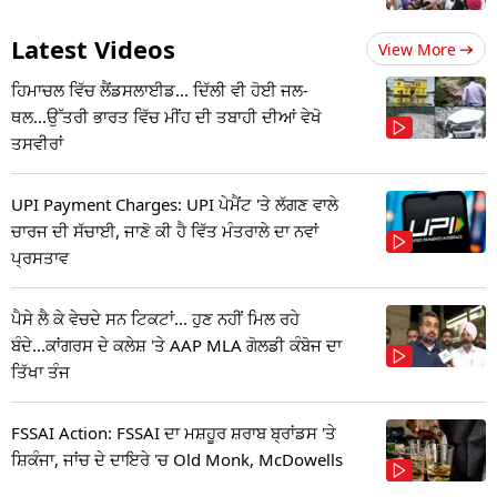
Latest Videos
View More
ਹਿਮਾਚਲ ਵਿੱਚ ਲੈਂਡਸਲਾਈਡ... ਦਿੱਲੀ ਵੀ ਹੋਈ ਜਲ-
ਥਲ...ਉੱਤਰੀ ਭਾਰਤ ਵਿੱਚ ਮੀਂਹ ਦੀ ਤਬਾਹੀ ਦੀਆਂ ਵੇਖੋ
ਤਸਵੀਰਾਂ
UPI Payment Charges: UPI ਪੇਮੈਂਟ 'ਤੇ ਲੱਗਣ ਵਾਲੇ
ਚਾਰਜ ਦੀ ਸੱਚਾਈ, ਜਾਣੋ ਕੀ ਹੈ ਵਿੱਤ ਮੰਤਰਾਲੇ ਦਾ ਨਵਾਂ
ਪ੍ਰਸਤਾਵ
ਪੈਸੇ ਲੈ ਕੇ ਵੇਚਦੇ ਸਨ ਟਿਕਟਾਂ... ਹੁਣ ਨਹੀਂ ਮਿਲ ਰਹੇ
ਬੰਦੇ...ਕਾਂਗਰਸ ਦੇ ਕਲੇਸ਼ 'ਤੇ AAP MLA ਗੋਲਡੀ ਕੰਬੋਜ ਦਾ
ਤਿੱਖਾ ਤੰਜ
FSSAI Action: FSSAI ਦਾ ਮਸ਼ਹੂਰ ਸ਼ਰਾਬ ਬ੍ਰਾਂਡਸ 'ਤੇ
ਸ਼ਿਕੰਜਾ, ਜਾਂਚ ਦੇ ਦਾਇਰੇ 'ਚ Old Monk, McDowells