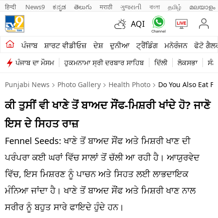
हिन्दी 
News9
ಕನ್ನಡ
తెలుగు
मराठी
ગુજરાતી
বাংলা
தமிழ்
മലയാളം
AQI
ਖੇਤੀਬਾੜੀ
ਪੰਜਾਬ
ਸ਼ਾਰਟ ਵੀਡੀਓਜ਼
ਦੇਸ਼
ਦੁਨੀਆ
ਟ੍ਰੈਂਡਿੰਗ
ਮਨੋਰੰਜਨ
ਫੋਟੋ ਗੈਲ
ਪੰਜਾਬ ਦਾ ਮੌਸਮ
ਹੁਕਮਨਾਮਾ ਸ੍ਰੀ ਦਰਬਾਰ ਸਾਹਿਬ
ਦਿੱਲੀ
ਲੋਕਸਭਾ
ਸੰਸ
ਸ਼ਾਰਟ ਵੀਡੀਓਜ਼
Punjabi News
Photo Gallery
Health Photo
Do You Also Eat F
ਕਾਰੋਬਾਰ
ਕੀ ਤੁਸੀਂ ਵੀ ਖਾਣੇ ਤੋਂ ਬਾਅਦ ਸੌਂਫ-ਮਿਸ਼ਰੀ ਖਾਂਦੇ ਹੋ? ਜਾਣੋ
ਕਰਿਅਰ
ਇਸ ਦੇ ਸਿਹਤ ਰਾਜ਼
ਮਨੋਰੰਜਨ
Fennel Seeds: ਖਾਣੇ ਤੋਂ ਬਾਅਦ ਸੌਂਫ ਅਤੇ ਮਿਸ਼ਰੀ ਖਾਣ ਦੀ
ਦੇਸ਼
ਪਰੰਪਰਾ ਕਈ ਘਰਾਂ ਵਿੱਚ ਸਾਲਾਂ ਤੋਂ ਚੱਲੀ ਆ ਰਹੀ ਹੈ। ਆਯੁਰਵੇਦ
ਵਿੱਚ, ਇਸ ਮਿਸ਼ਰਣ ਨੂੰ ਪਾਚਨ ਅਤੇ ਸਿਹਤ ਲਈ ਲਾਭਦਾਇਕ
ਲਾਈਫ ਸਟਾਈਲ
ਮੰਨਿਆ ਜਾਂਦਾ ਹੈ। ਖਾਣੇ ਤੋਂ ਬਾਅਦ ਸੌਂਫ ਅਤੇ ਮਿਸ਼ਰੀ ਖਾਣ ਨਾਲ
ਪੰਜਾਬ
ਸਰੀਰ ਨੂੰ ਬਹੁਤ ਸਾਰੇ ਫਾਇਦੇ ਹੁੰਦੇ ਹਨ।