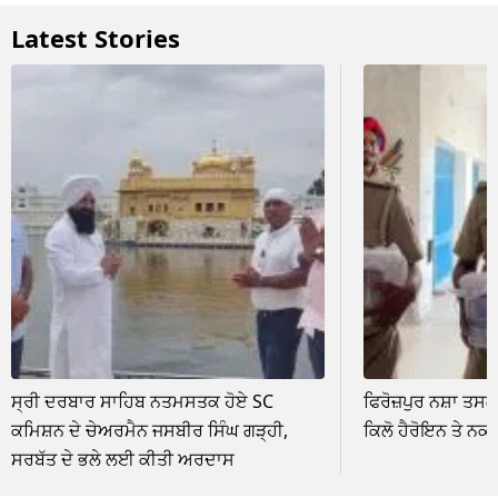
Latest Stories
ਸ੍ਰੀ ਦਰਬਾਰ ਸਾਹਿਬ ਨਤਮਸਤਕ ਹੋਏ SC
ਫਿਰੋਜ਼ਪੁਰ ਨਸ਼ਾ ਤਸਕ
ਕਮਿਸ਼ਨ ਦੇ ਚੇਅਰਮੈਨ ਜਸਬੀਰ ਸਿੰਘ ਗੜ੍ਹੀ,
ਕਿਲੋ ਹੈਰੋਇਨ ਤੇ ਨਕ
ਸਰਬੱਤ ਦੇ ਭਲੇ ਲਈ ਕੀਤੀ ਅਰਦਾਸ