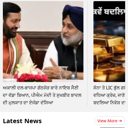
ਅਕਾਲੀ ਦਲ-ਭਾਜਪਾ ਗੱਠਜੋੜ ਬਾਰੇ ਨਾਇਬ ਸੈਣੀ
ਸੋਨਾ ਤੇ LIC ਭੁੱਲ ਗਏ
ਦਾ ਵੱਡਾ ਬਿਆਨ, ਪੀਐਮ ਮੋਦੀ ਤੇ ਸੁਖਬੀਰ ਬਾਦਲ
ਵਧਿਆ ਕ੍ਰੇਜ਼, ਜਾਣੋ 
ਦੀ ਮੁਲਕਾਤ ਦਾ ਏਜੰਡਾ ਦੱਸਿਆ
ਬਦਲਿਆ ਨਿਵੇਸ਼ ਦਾ 
Latest News
View More