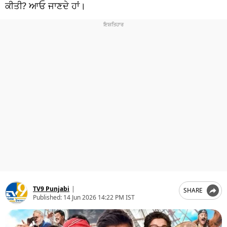
ਧਰਮ
ਕੀਤੀ? ਆਓ ਜਾਣਦੇ ਹਾਂ।
ਖੇਡਾਂ
ਟੈਕਨੋਲਜੀ
ਟ੍ਰੈਂਡਿੰਗ
ਮੌਸਮ
ਦੁਨੀਆ
ਚੋਣਾਂ 2026
TV9 Punjabi
|
SHARE
Published:
14 Jun 2026 14:22 PM IST