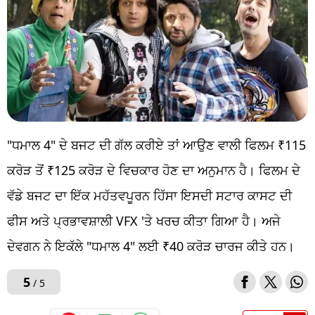
"ਧਮਾਲ 4" ਦੇ ਬਜਟ ਦੀ ਗੱਲ ਕਰੀਏ ਤਾਂ ਆਉਣ ਵਾਲੀ ਫਿਲਮ ₹115
ਕਰੋੜ ਤੋਂ ₹125 ਕਰੋੜ ਦੇ ਵਿਚਕਾਰ ਹੋਣ ਦਾ ਅਨੁਮਾਨ ਹੈ। ਫਿਲਮ ਦੇ
ਵੱਡੇ ਬਜਟ ਦਾ ਇੱਕ ਮਹੱਤਵਪੂਰਨ ਹਿੱਸਾ ਇਸਦੀ ਸਟਾਰ ਕਾਸਟ ਦੀ
ਫੀਸ ਅਤੇ ਪ੍ਰਭਾਵਸ਼ਾਲੀ VFX 'ਤੇ ਖਰਚ ਕੀਤਾ ਗਿਆ ਹੈ। ਅਜੇ
ਦੇਵਗਨ ਨੇ ਇਕੱਲੇ "ਧਮਾਲ 4" ਲਈ ₹40 ਕਰੋੜ ਚਾਰਜ ਕੀਤੇ ਹਨ।
5
/ 5