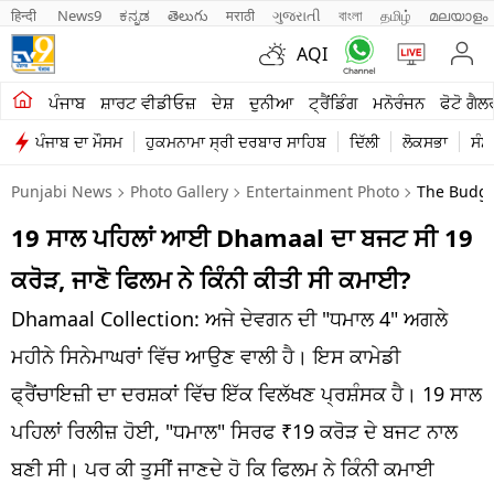
हिन्दी 
News9
ಕನ್ನಡ
తెలుగు
मराठी
ગુજરાતી
বাংলা
தமிழ்
മലയാളം
AQI
ਖੇਤੀਬਾੜੀ
ਪੰਜਾਬ
ਸ਼ਾਰਟ ਵੀਡੀਓਜ਼
ਦੇਸ਼
ਦੁਨੀਆ
ਟ੍ਰੈਂਡਿੰਗ
ਮਨੋਰੰਜਨ
ਫੋਟੋ ਗੈਲ
ਪੰਜਾਬ ਦਾ ਮੌਸਮ
ਹੁਕਮਨਾਮਾ ਸ੍ਰੀ ਦਰਬਾਰ ਸਾਹਿਬ
ਦਿੱਲੀ
ਲੋਕਸਭਾ
ਸੰਸ
ਸ਼ਾਰਟ ਵੀਡੀਓਜ਼
Punjabi News
Photo Gallery
Entertainment Photo
The Budge
ਕਾਰੋਬਾਰ
19 ਸਾਲ ਪਹਿਲਾਂ ਆਈ Dhamaal ਦਾ ਬਜਟ ਸੀ 19
ਕਰਿਅਰ
ਕਰੋੜ, ਜਾਣੋ ਫਿਲਮ ਨੇ ਕਿੰਨੀ ਕੀਤੀ ਸੀ ਕਮਾਈ?
ਮਨੋਰੰਜਨ
Dhamaal Collection: ਅਜੇ ਦੇਵਗਨ ਦੀ "ਧਮਾਲ 4" ਅਗਲੇ
ਦੇਸ਼
ਮਹੀਨੇ ਸਿਨੇਮਾਘਰਾਂ ਵਿੱਚ ਆਉਣ ਵਾਲੀ ਹੈ। ਇਸ ਕਾਮੇਡੀ
ਫ੍ਰੈਂਚਾਇਜ਼ੀ ਦਾ ਦਰਸ਼ਕਾਂ ਵਿੱਚ ਇੱਕ ਵਿਲੱਖਣ ਪ੍ਰਸ਼ੰਸਕ ਹੈ। 19 ਸਾਲ
ਲਾਈਫ ਸਟਾਈਲ
ਪਹਿਲਾਂ ਰਿਲੀਜ਼ ਹੋਈ, "ਧਮਾਲ" ਸਿਰਫ ₹19 ਕਰੋੜ ਦੇ ਬਜਟ ਨਾਲ
ਪੰਜਾਬ
ਬਣੀ ਸੀ। ਪਰ ਕੀ ਤੁਸੀਂ ਜਾਣਦੇ ਹੋ ਕਿ ਫਿਲਮ ਨੇ ਕਿੰਨੀ ਕਮਾਈ