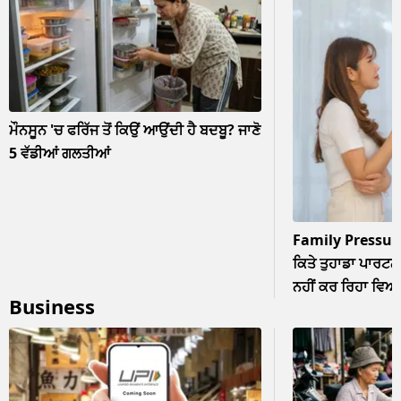
ਮੌਨਸੂਨ 'ਚ ਫਰਿੱਜ ਤੋਂ ਕਿਉਂ ਆਉਂਦੀ ਹੈ ਬਦਬੂ? ਜਾਣੋ
5 ਵੱਡੀਆਂ ਗਲਤੀਆਂ
Family Pressur
ਕਿਤੇ ਤੁਹਾਡਾ ਪਾਰਟਨਰ
ਨਹੀਂ ਕਰ ਰਿਹਾ ਵਿਆਹ? 
Business
ਨਜ਼ਰਅੰਦਾਜ਼