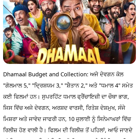
Dhamaal Budget and Collection: ਅਜੇ ਦੇਵਗਨ ਕੋਲ
"ਗੋਲਮਾਲ 5," "ਦ੍ਰਿਸ਼ਯਮ 3," "ਸ਼ੈਤਾਨ 2," ਅਤੇ "ਧਮਾਲ 4" ਸਮੇਤ
ਕਈ ਫਿਲਮਾਂ ਹਨ। ਸੁਪਰਹਿੱਟ ਧਮਾਲ ਫ੍ਰੈਂਚਾਇਜ਼ੀ ਦਾ ਚੌਥਾ ਭਾਗ,
ਜਿਸ ਵਿੱਚ ਅਜੇ ਦੇਵਗਨ, ਅਰਸ਼ਦ ਵਾਰਸੀ, ਰਿਤੇਸ਼ ਦੇਸ਼ਮੁਖ, ਸੰਜੇ
ਮਿਸ਼ਰਾ ਅਤੇ ਜਾਵੇਦ ਜਾਫਰੀ ਹਨ, 10 ਜੁਲਾਈ ਨੂੰ ਸਿਨੇਮਾਘਰਾਂ ਵਿੱਚ
ਰਿਲੀਜ਼ ਹੋਣ ਵਾਲੀ ਹੈ। ਫਿਲਮ ਦੀ ਰਿਲੀਜ਼ ਤੋਂ ਪਹਿਲਾਂ, ਆਓ ਜਾਣਦੇ