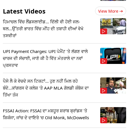
Latest Videos
View More
ਹਿਮਾਚਲ ਵਿੱਚ ਲੈਂਡਸਲਾਈਡ... ਦਿੱਲੀ ਵੀ ਹੋਈ ਜਲ-
ਥਲ...ਉੱਤਰੀ ਭਾਰਤ ਵਿੱਚ ਮੀਂਹ ਦੀ ਤਬਾਹੀ ਦੀਆਂ ਵੇਖੋ
ਤਸਵੀਰਾਂ
UPI Payment Charges: UPI ਪੇਮੈਂਟ 'ਤੇ ਲੱਗਣ ਵਾਲੇ
ਚਾਰਜ ਦੀ ਸੱਚਾਈ, ਜਾਣੋ ਕੀ ਹੈ ਵਿੱਤ ਮੰਤਰਾਲੇ ਦਾ ਨਵਾਂ
ਪ੍ਰਸਤਾਵ
ਪੈਸੇ ਲੈ ਕੇ ਵੇਚਦੇ ਸਨ ਟਿਕਟਾਂ... ਹੁਣ ਨਹੀਂ ਮਿਲ ਰਹੇ
ਬੰਦੇ...ਕਾਂਗਰਸ ਦੇ ਕਲੇਸ਼ 'ਤੇ AAP MLA ਗੋਲਡੀ ਕੰਬੋਜ ਦਾ
ਤਿੱਖਾ ਤੰਜ
FSSAI Action: FSSAI ਦਾ ਮਸ਼ਹੂਰ ਸ਼ਰਾਬ ਬ੍ਰਾਂਡਸ 'ਤੇ
ਸ਼ਿਕੰਜਾ, ਜਾਂਚ ਦੇ ਦਾਇਰੇ 'ਚ Old Monk, McDowells