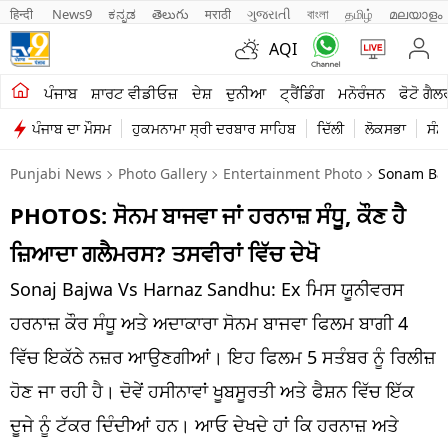
हिन्दी 
News9
ಕನ್ನಡ
తెలుగు
मराठी
ગુજરાતી
বাংলা
தமிழ்
മലയാളം
AQI
ਖੇਤੀਬਾੜੀ
ਪੰਜਾਬ
ਸ਼ਾਰਟ ਵੀਡੀਓਜ਼
ਦੇਸ਼
ਦੁਨੀਆ
ਟ੍ਰੈਂਡਿੰਗ
ਮਨੋਰੰਜਨ
ਫੋਟੋ ਗੈਲ
ਪੰਜਾਬ ਦਾ ਮੌਸਮ
ਹੁਕਮਨਾਮਾ ਸ੍ਰੀ ਦਰਬਾਰ ਸਾਹਿਬ
ਦਿੱਲੀ
ਲੋਕਸਭਾ
ਸੰਸ
ਸ਼ਾਰਟ ਵੀਡੀਓਜ਼
Punjabi News
Photo Gallery
Entertainment Photo
Sonam Baj
ਕਾਰੋਬਾਰ
PHOTOS: ਸੋਨਮ ਬਾਜਵਾ ਜਾਂ ਹਰਨਾਜ਼ ਸੰਧੂ, ਕੌਣ ਹੈ
ਕਰਿਅਰ
ਜ਼ਿਆਦਾ ਗਲੈਮਰਸ? ਤਸਵੀਰਾਂ ਵਿੱਚ ਦੇਖੋ
ਮਨੋਰੰਜਨ
Sonaj Bajwa Vs Harnaz Sandhu: Ex ਮਿਸ ਯੂਨੀਵਰਸ
ਦੇਸ਼
ਹਰਨਾਜ਼ ਕੌਰ ਸੰਧੂ ਅਤੇ ਅਦਾਕਾਰਾ ਸੋਨਮ ਬਾਜਵਾ ਫਿਲਮ ਬਾਗੀ 4
ਵਿੱਚ ਇਕੱਠੇ ਨਜ਼ਰ ਆਉਣਗੀਆਂ। ਇਹ ਫਿਲਮ 5 ਸਤੰਬਰ ਨੂੰ ਰਿਲੀਜ਼
ਲਾਈਫ ਸਟਾਈਲ
ਹੋਣ ਜਾ ਰਹੀ ਹੈ। ਦੋਵੇਂ ਹਸੀਨਾਵਾਂ ਖੂਬਸੂਰਤੀ ਅਤੇ ਫੈਸ਼ਨ ਵਿੱਚ ਇੱਕ
ਪੰਜਾਬ
ਦੂਜੇ ਨੂੰ ਟੱਕਰ ਦਿੰਦੀਆਂ ਹਨ। ਆਓ ਦੇਖਦੇ ਹਾਂ ਕਿ ਹਰਨਾਜ਼ ਅਤੇ