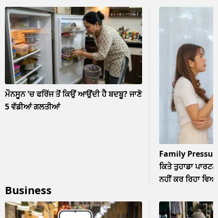
ਮੌਨਸੂਨ 'ਚ ਫਰਿੱਜ ਤੋਂ ਕਿਉਂ ਆਉਂਦੀ ਹੈ ਬਦਬੂ? ਜਾਣੋ
5 ਵੱਡੀਆਂ ਗਲਤੀਆਂ
Family Pressur
ਕਿਤੇ ਤੁਹਾਡਾ ਪਾਰਟਨਰ
ਨਹੀਂ ਕਰ ਰਿਹਾ ਵਿਆਹ? 
Business
ਨਜ਼ਰਅੰਦਾਜ਼