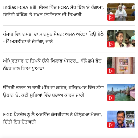
Indias FCRA Bill: ਸੰਸਦ ਵਿੱਚ FCRA ਸੋਧ ਬਿੱਲ 'ਤੇ ਹੰਗਾਮਾ,
ਵਿਦੇਸ਼ੀ ਫੰਡਿੰਗ 'ਤੇ ਸਖ਼ਤ ਨਿਯੰਤਰਣ ਦੀ ਤਿਆਰੀ
ਪੰਜਾਬ ਵਿਧਾਨਸਭਾ ਦਾ ਮਾਨਸੂਨ ਸੈਸ਼ਨ: ਅਮਨ ਅਰੋੜਾ ਕਿਉਂ ਬੋਲੇ
- ਮੈਂ ਅਸਤੀਫਾ ਦੇ ਦੇਵਾਂਗਾ, ਜਾਣੋ
ਅੰਮ੍ਰਿਤਸਰ 'ਚ ਚਿਪਕੇ ਚੰਨੀ ਖਿਲਾਫ ਪੋਸਟਰ... ਥੱਲੇ ਛਪੇ ਫੋਨ
ਨੰਬਰ ਨਾਲ ਪਿਆ ਪੁਆੜਾ
ਉੱਤਰੀ ਭਾਰਤ 'ਚ ਭਾਰੀ ਮੀਂਹ ਦਾ ਕਹਿਰ, ਹਰਿਦੁਆਰ ਵਿੱਚ ਗੰਗਾ
ਉਫਾਨ 'ਤੇ, ਕਈ ਸੂਬਿਆਂ ਵਿੱਚ ਬਚਾਅ ਕਾਰਜ ਜਾਰੀ
E-20 ਪੈਟਰੋਲ ਨੂੰ ਲੈ ਅਰਵਿੰਦ ਕੇਜਰੀਵਾਲ ਨੇ ਖੋਲ੍ਹਿਆ ਮੋਰਚਾ,
ਦਿੱਤੀ ਇਹ ਚੇਤਾਵਨੀ