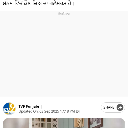
ਧਰਮ
ਸੋਨਮ ਵਿੱਚੋਂ ਕੌਣ ਜ਼ਿਆਦਾ ਗਲੈਮਰਸ ਹੈ।
ਖੇਡਾਂ
ਟੈਕਨੋਲਜੀ
ਟ੍ਰੈਂਡਿੰਗ
ਮੌਸਮ
ਦੁਨੀਆ
ਚੋਣਾਂ 2026
TV9 Punjabi
|
SHARE
Updated On:
03 Sep 2025 17:18 PM IST