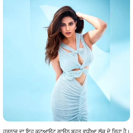
ਹਰਨਾਜ਼ ਦਾ ਇਹ ਕਟਆਊਟ ਗਾਊਨ ਬਹੁਤ ਵਧੀਆ ਲੁੱਕ ਦੇ ਰਿਹਾ ਹੈ।