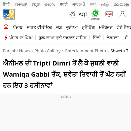
हिन्दी 
News9
ಕನ್ನಡ
తెలుగు
मराठी
ગુજરાતી
বাংলা
தமிழ்
മലയാളം
AQI
ਖੇਤੀਬਾੜੀ
ਪੰਜਾਬ
ਸ਼ਾਰਟ ਵੀਡੀਓਜ਼
ਦੇਸ਼
ਦੁਨੀਆ
ਟ੍ਰੈਂਡਿੰਗ
ਮਨੋਰੰਜਨ
ਫੋਟੋ ਗੈਲ
ਪੰਜਾਬ ਦਾ ਮੌਸਮ
ਹੁਕਮਨਾਮਾ ਸ੍ਰੀ ਦਰਬਾਰ ਸਾਹਿਬ
ਦਿੱਲੀ
ਲੋਕਸਭਾ
ਸੰਸ
ਸ਼ਾਰਟ ਵੀਡੀਓਜ਼
Punjabi News
Photo Gallery
Entertainment Photo
Shweta Ti
ਕਾਰੋਬਾਰ
ਐਨੀਮਲ ਦੀ Tripti Dimri ਤੋਂ ਲੈ ਕੇ ਜੁਬਲੀ ਵਾਲੀ
ਕਰਿਅਰ
Wamiqa Gabbi ਤੱਕ, ਸ਼ਵੇਤਾ ਤਿਵਾਰੀ ਤੋਂ ਘੱਟ ਨਹੀਂ
ਮਨੋਰੰਜਨ
ਹਨ ਇਹ 3 ਹਸੀਨਾਵਾਂ
ਦੇਸ਼
ਲਾਈਫ ਸਟਾਈਲ
ਪੰਜਾਬ