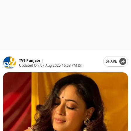
ਧਰਮ
ਖੇਡਾਂ
ਟੈਕਨੋਲਜੀ
ਟ੍ਰੈਂਡਿੰਗ
ਮੌਸਮ
TV9 Punjabi
|
SHARE
Updated On:
07 Aug 2025 16:53 PM IST
ਦੁਨੀਆ
ਚੋਣਾਂ 2026