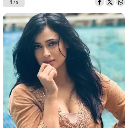
1
/ 5