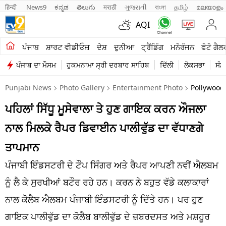
हिन्दी 
News9
ಕನ್ನಡ
తెలుగు
मराठी
ગુજરાતી
বাংলা
தமிழ்
മലയാളം
AQI
ਖੇਤੀਬਾੜੀ
ਪੰਜਾਬ
ਸ਼ਾਰਟ ਵੀਡੀਓਜ਼
ਦੇਸ਼
ਦੁਨੀਆ
ਟ੍ਰੈਂਡਿੰਗ
ਮਨੋਰੰਜਨ
ਫੋਟੋ ਗੈਲ
ਪੰਜਾਬ ਦਾ ਮੌਸਮ
ਹੁਕਮਨਾਮਾ ਸ੍ਰੀ ਦਰਬਾਰ ਸਾਹਿਬ
ਦਿੱਲੀ
ਲੋਕਸਭਾ
ਸੰਸ
ਸ਼ਾਰਟ ਵੀਡੀਓਜ਼
Punjabi News
Photo Gallery
Entertainment Photo
Pollywood 
ਕਾਰੋਬਾਰ
ਪਹਿਲਾਂ ਸਿੱਧੂ ਮੂਸੇਵਾਲਾ ਤੇ ਹੁਣ ਗਾਇਕ ਕਰਨ ਔਜਲਾ
ਕਰਿਅਰ
ਨਾਲ ਮਿਲਕੇ ਰੈਪਰ ਡਿਵਾਈਨ ਪਾਲੀਵੁੱਡ ਦਾ ਵੱਧਾਣਗੇ
ਮਨੋਰੰਜਨ
ਤਾਪਮਾਨ
ਦੇਸ਼
ਪੰਜਾਬੀ ਇੰਡਸਟਰੀ ਦੇ ਟੌਪ ਸਿੰਗਰ ਅਤੇ ਰੈਪਰ ਆਪਣੀ ਨਵੀਂ ਐਲਬਮ
ਨੂੰ ਲੈ ਕੇ ਸੁਰਖੀਆਂ ਬਟੌਰ ਰਹੇ ਹਨ। ਕਰਨ ਨੇ ਬਹੁਤ ਵੱਡੇ ਕਲਾਕਾਰਾਂ
ਲਾਈਫ ਸਟਾਈਲ
ਨਾਲ ਕੋਲੈਬ ਐਲਬਮ ਪੰਜਾਬੀ ਇੰਡਸਟਰੀ ਨੂੰ ਦਿੱਤੇ ਹਨ। ਪਰ ਹੁਣ
ਪੰਜਾਬ
ਗਾਇਕ ਪਾਲੀਵੁੱਡ ਦਾ ਕੋਲੈਬ ਬਾਲੀਵੁੱਡ ਦੇ ਜ਼ਬਰਦਸਤ ਅਤੇ ਮਸ਼ਹੂਰ