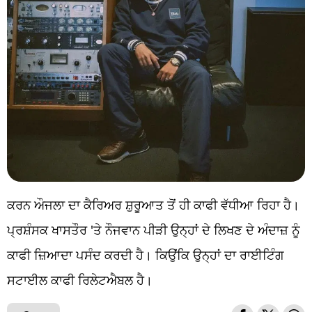
ਕਰਨ ਔਜਲਾ ਦਾ ਕੈਰਿਅਰ ਸ਼ੁਰੂਆਤ ਤੋਂ ਹੀ ਕਾਫੀ ਵੱਧੀਆ ਰਿਹਾ ਹੈ।
ਪ੍ਰਸ਼ੰਸਕ ਖਾਸਤੌਰ 'ਤੇ ਨੌਜਵਾਨ ਪੀੜੀ ਉਨ੍ਹਾਂ ਦੇ ਲਿਖਣ ਦੇ ਅੰਦਾਜ਼ ਨੂੰ
ਕਾਫੀ ਜ਼ਿਆਦਾ ਪਸੰਦ ਕਰਦੀ ਹੈ। ਕਿਉਂਕਿ ਉਨ੍ਹਾਂ ਦਾ ਰਾਈਟਿੰਗ
ਸਟਾਈਲ ਕਾਫੀ ਰਿਲੇਟਐਬਲ ਹੈ।