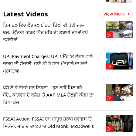
Latest Videos
View More
ਹਿਮਾਚਲ ਵਿੱਚ ਲੈਂਡਸਲਾਈਡ... ਦਿੱਲੀ ਵੀ ਹੋਈ ਜਲ-
ਥਲ...ਉੱਤਰੀ ਭਾਰਤ ਵਿੱਚ ਮੀਂਹ ਦੀ ਤਬਾਹੀ ਦੀਆਂ ਵੇਖੋ
ਤਸਵੀਰਾਂ
UPI Payment Charges: UPI ਪੇਮੈਂਟ 'ਤੇ ਲੱਗਣ ਵਾਲੇ
ਚਾਰਜ ਦੀ ਸੱਚਾਈ, ਜਾਣੋ ਕੀ ਹੈ ਵਿੱਤ ਮੰਤਰਾਲੇ ਦਾ ਨਵਾਂ
ਪ੍ਰਸਤਾਵ
ਪੈਸੇ ਲੈ ਕੇ ਵੇਚਦੇ ਸਨ ਟਿਕਟਾਂ... ਹੁਣ ਨਹੀਂ ਮਿਲ ਰਹੇ
ਬੰਦੇ...ਕਾਂਗਰਸ ਦੇ ਕਲੇਸ਼ 'ਤੇ AAP MLA ਗੋਲਡੀ ਕੰਬੋਜ ਦਾ
ਤਿੱਖਾ ਤੰਜ
FSSAI Action: FSSAI ਦਾ ਮਸ਼ਹੂਰ ਸ਼ਰਾਬ ਬ੍ਰਾਂਡਸ 'ਤੇ
ਸ਼ਿਕੰਜਾ, ਜਾਂਚ ਦੇ ਦਾਇਰੇ 'ਚ Old Monk, McDowells