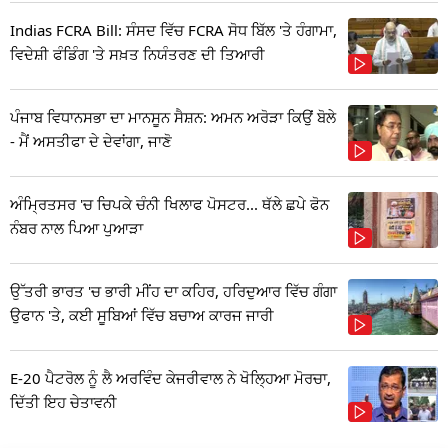
Indias FCRA Bill: ਸੰਸਦ ਵਿੱਚ FCRA ਸੋਧ ਬਿੱਲ 'ਤੇ ਹੰਗਾਮਾ,
ਵਿਦੇਸ਼ੀ ਫੰਡਿੰਗ 'ਤੇ ਸਖ਼ਤ ਨਿਯੰਤਰਣ ਦੀ ਤਿਆਰੀ
ਪੰਜਾਬ ਵਿਧਾਨਸਭਾ ਦਾ ਮਾਨਸੂਨ ਸੈਸ਼ਨ: ਅਮਨ ਅਰੋੜਾ ਕਿਉਂ ਬੋਲੇ
- ਮੈਂ ਅਸਤੀਫਾ ਦੇ ਦੇਵਾਂਗਾ, ਜਾਣੋ
ਅੰਮ੍ਰਿਤਸਰ 'ਚ ਚਿਪਕੇ ਚੰਨੀ ਖਿਲਾਫ ਪੋਸਟਰ... ਥੱਲੇ ਛਪੇ ਫੋਨ
ਨੰਬਰ ਨਾਲ ਪਿਆ ਪੁਆੜਾ
ਉੱਤਰੀ ਭਾਰਤ 'ਚ ਭਾਰੀ ਮੀਂਹ ਦਾ ਕਹਿਰ, ਹਰਿਦੁਆਰ ਵਿੱਚ ਗੰਗਾ
ਉਫਾਨ 'ਤੇ, ਕਈ ਸੂਬਿਆਂ ਵਿੱਚ ਬਚਾਅ ਕਾਰਜ ਜਾਰੀ
E-20 ਪੈਟਰੋਲ ਨੂੰ ਲੈ ਅਰਵਿੰਦ ਕੇਜਰੀਵਾਲ ਨੇ ਖੋਲ੍ਹਿਆ ਮੋਰਚਾ,
ਦਿੱਤੀ ਇਹ ਚੇਤਾਵਨੀ