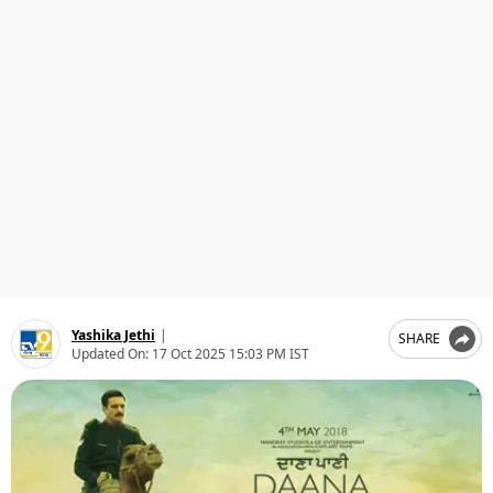
ਧਰਮ
ਖੇਡਾਂ
ਟੈਕਨੋਲਜੀ
ਟ੍ਰੈਂਡਿੰਗ
ਮੌਸਮ
ਦੁਨੀਆ
ਚੋਣਾਂ 2026
Yashika Jethi
|
SHARE
Updated On:
17 Oct 2025 15:03 PM IST