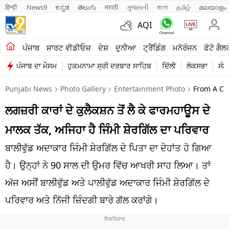
हिन्दी 
News9
ಕನ್ನಡ
తెలుగు
मराठी
ગુજરાતી
বাংলা
தமிழ்
മലയാളം
AQI
ਖੇਤੀਬਾੜੀ
ਪੰਜਾਬ
ਸ਼ਾਰਟ ਵੀਡੀਓਜ਼
ਦੇਸ਼
ਦੁਨੀਆ
ਟ੍ਰੈਂਡਿੰਗ
ਮਨੋਰੰਜਨ
ਫੋਟੋ ਗੈਲ
ਪੰਜਾਬ ਦਾ ਮੌਸਮ
ਹੁਕਮਨਾਮਾ ਸ੍ਰੀ ਦਰਬਾਰ ਸਾਹਿਬ
ਦਿੱਲੀ
ਲੋਕਸਭਾ
ਸੰਸ
ਸ਼ਾਰਟ ਵੀਡੀਓਜ਼
Punjabi News
Photo Gallery
Entertainment Photo
From A Col
ਕਾਰੋਬਾਰ
ਲਗਜ਼ਰੀ ਕਾਰਾਂ ਦੇ ਕੁਲੈਕਸ਼ਨ ਤੋਂ ਲੈ ਕੇ ਫਾਰਮਹਾਊਸ ਦੇ
ਕਰਿਅਰ
ਮਾਲਕ ਤੱਕ, ਅਜਿਹਾ ਹੈ ਜਿੰਮੀ ਸ਼ੇਰਗਿੱਲ ਦਾ ਪਰਿਵਾਰ
ਮਨੋਰੰਜਨ
ਬਾਲੀਵੁੱਡ ਅਦਾਕਾਰ ਜਿੰਮੀ ਸ਼ੇਰਗਿੱਲ ਦੇ ਪਿਤਾ ਦਾ ਦੇਹਾਂਤ ਹੋ ਗਿਆ
ਦੇਸ਼
ਹੈ। ਉਨ੍ਹਾਂ ਨੇ 90 ਸਾਲ ਦੀ ਉਮਰ ਵਿੱਚ ਆਖਰੀ ਸਾਹ ਲਿਆ। ਤਾਂ
ਅੱਜ ਅਸੀਂ ਬਾਲੀਵੁੱਡ ਅਤੇ ਪਾਲੀਵੁੱਡ ਅਦਾਕਾਰ ਜਿੰਮੀ ਸ਼ੇਰਗਿੱਲ ਦੇ
ਲਾਈਫ ਸਟਾਈਲ
ਪਰਿਵਾਰ ਅਤੇ ਨਿੱਜੀ ਜ਼ਿੰਦਗੀ ਬਾਰੇ ਗੱਲ ਕਰਾਂਗੇ।
ਪੰਜਾਬ