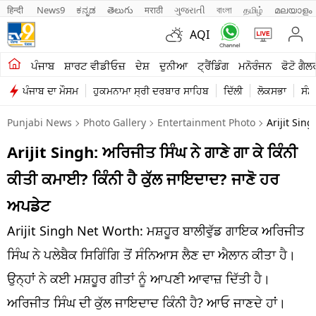
हिन्दी 
News9
ಕನ್ನಡ
తెలుగు
मराठी
ગુજરાતી
বাংলা
தமிழ்
മലയാളം
AQI
ਖੇਤੀਬਾੜੀ
ਪੰਜਾਬ
ਸ਼ਾਰਟ ਵੀਡੀਓਜ਼
ਦੇਸ਼
ਦੁਨੀਆ
ਟ੍ਰੈਂਡਿੰਗ
ਮਨੋਰੰਜਨ
ਫੋਟੋ ਗੈਲ
ਪੰਜਾਬ ਦਾ ਮੌਸਮ
ਹੁਕਮਨਾਮਾ ਸ੍ਰੀ ਦਰਬਾਰ ਸਾਹਿਬ
ਦਿੱਲੀ
ਲੋਕਸਭਾ
ਸੰਸ
ਸ਼ਾਰਟ ਵੀਡੀਓਜ਼
Punjabi News
Photo Gallery
Entertainment Photo
Arijit Sin
ਕਾਰੋਬਾਰ
Arijit Singh: ਅਰਿਜੀਤ ਸਿੰਘ ਨੇ ਗਾਣੇ ਗਾ ਕੇ ਕਿੰਨੀ
ਕਰਿਅਰ
ਕੀਤੀ ਕਮਾਈ? ਕਿੰਨੀ ਹੈ ਕੁੱਲ ਜਾਇਦਾਦ? ਜਾਣੋ ਹਰ
ਮਨੋਰੰਜਨ
ਅਪਡੇਟ
ਦੇਸ਼
Arijit Singh Net Worth: ਮਸ਼ਹੂਰ ਬਾਲੀਵੁੱਡ ਗਾਇਕ ਅਰਿਜੀਤ
ਸਿੰਘ ਨੇ ਪਲੇਬੈਕ ਸਿਗਿੰਗਿ ਤੋਂ ਸੰਨਿਆਸ ਲੈਣ ਦਾ ਐਲਾਨ ਕੀਤਾ ਹੈ।
ਲਾਈਫ ਸਟਾਈਲ
ਉਨ੍ਹਾਂ ਨੇ ਕਈ ਮਸ਼ਹੂਰ ਗੀਤਾਂ ਨੂੰ ਆਪਣੀ ਆਵਾਜ਼ ਦਿੱਤੀ ਹੈ।
ਪੰਜਾਬ
ਅਰਿਜੀਤ ਸਿੰਘ ਦੀ ਕੁੱਲ ਜਾਇਦਾਦ ਕਿੰਨੀ ਹੈ? ਆਓ ਜਾਣਦੇ ਹਾਂ।