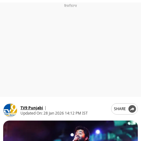
ਧਰਮ
ਖੇਡਾਂ
ਟੈਕਨੋਲਜੀ
ਟ੍ਰੈਂਡਿੰਗ
ਮੌਸਮ
ਦੁਨੀਆ
ਚੋਣਾਂ 2026
TV9 Punjabi
|
SHARE
Updated On:
28 Jan 2026 14:12 PM IST