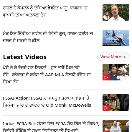
ਰਾਹੁਲ ਨੇ ਕੈਪਟਨ ਨੂੰ ਦੱਸਿਆ ਫੇਵਰੇਟ ਆਗੂ, ਕਾਂਗਰਸ 'ਚ
ਵਾਪਸੀ ਦੀਆਂ ਅਟਕਲਾਂ ਤੇਜ਼
ਮੇਕ ਇਨ ਇੰਡੀਆ ਰਾਫੇਲ ਦੀ ਹੋਵੇਗੀ ਗੂੰਜ, ਭਾਰਤ-ਫਰਾਂਸ 'ਚ
ਜਲਦ ਹੋ ਸਕਦੀ ਹੈ ਡੀਲ
Latest Videos
View More
ਪੈਸੇ ਲੈ ਕੇ ਵੇਚਦੇ ਸਨ ਟਿਕਟਾਂ... ਹੁਣ ਨਹੀਂ ਮਿਲ ਰਹੇ
ਬੰਦੇ...ਕਾਂਗਰਸ ਦੇ ਕਲੇਸ਼ 'ਤੇ AAP MLA ਗੋਲਡੀ ਕੰਬੋਜ ਦਾ
ਤਿੱਖਾ ਤੰਜ
FSSAI Action: FSSAI ਦਾ ਮਸ਼ਹੂਰ ਸ਼ਰਾਬ ਬ੍ਰਾਂਡਸ 'ਤੇ
ਸ਼ਿਕੰਜਾ, ਜਾਂਚ ਦੇ ਦਾਇਰੇ 'ਚ Old Monk, McDowells
Indias FCRA Bill: ਸੰਸਦ ਵਿੱਚ FCRA ਸੋਧ ਬਿੱਲ 'ਤੇ ਹੰਗਾਮਾ,
ਵਿਦੇਸ਼ੀ ਫੰਡਿੰਗ 'ਤੇ ਸਖ਼ਤ ਨਿਯੰਤਰਣ ਦੀ ਤਿਆਰੀ