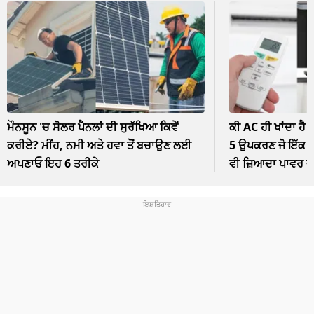
ਮੌਨਸੂਨ 'ਚ ਸੋਲਰ ਪੈਨਲਾਂ ਦੀ ਸੁਰੱਖਿਆ ਕਿਵੇਂ
ਕੀ AC ਹੀ ਖਾਂਦਾ ਹੈ 
ਕਰੀਏ? ਮੀਂਹ, ਨਮੀ ਅਤੇ ਹਵਾ ਤੋਂ ਬਚਾਉਣ ਲਈ
5 ਉਪਕਰਣ ਜੋ ਇੱਕ ਘੰ
ਅਪਣਾਓ ਇਹ 6 ਤਰੀਕੇ
ਵੀ ਜ਼ਿਆਦਾ ਪਾਵਰ 