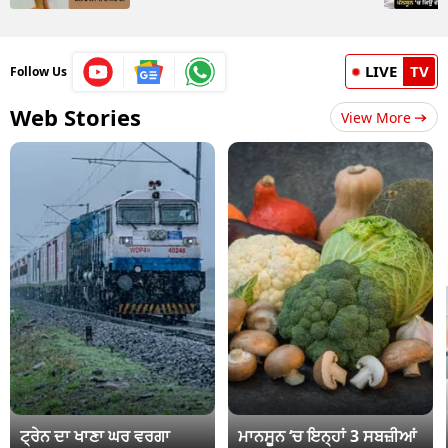
LIVE
TV
Follow Us
Web Stories
View More
ਟ੍ਰੇਨ ਦਾ ਖਾਣਾ ਘਰ ਵਰਗਾ
ਮਾਨਸੂਨ ‘ਚ ਇਨ੍ਹਾਂ 3 ਸਬਜ਼ੀਆਂ