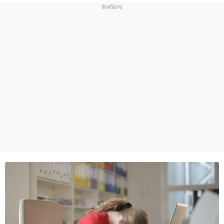
ਧਰਮ
ਖੇਡਾਂ
ਟੈਕਨੋਲਜੀ
ਟ੍ਰੈਂਡਿੰਗ
ਮੌਸਮ
ਦੁਨੀਆ
ਚੋਣਾਂ 2026