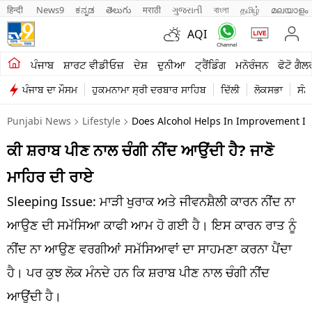
हिन्दी 
News9
ಕನ್ನಡ
తెలుగు
मराठी
ગુજરાતી
বাংলা
தமிழ்
മലയാളം
AQI
ਖੇਤੀਬਾੜੀ
ਪੰਜਾਬ
ਸ਼ਾਰਟ ਵੀਡੀਓਜ਼
ਦੇਸ਼
ਦੁਨੀਆ
ਟ੍ਰੈਂਡਿੰਗ
ਮਨੋਰੰਜਨ
ਫੋਟੋ ਗੈਲ
ਪੰਜਾਬ ਦਾ ਮੌਸਮ
ਹੁਕਮਨਾਮਾ ਸ੍ਰੀ ਦਰਬਾਰ ਸਾਹਿਬ
ਦਿੱਲੀ
ਲੋਕਸਭਾ
ਸੰਸ
ਸ਼ਾਰਟ ਵੀਡੀਓਜ਼
Punjabi News
Lifestyle
Does Alcohol Helps In Improvement I
ਕਾਰੋਬਾਰ
ਕੀ ਸ਼ਰਾਬ ਪੀਣ ਨਾਲ ਚੰਗੀ ਨੀਂਦ ਆਉਂਦੀ ਹੈ? ਜਾਣੋ
ਕਰਿਅਰ
ਮਾਹਿਰ ਦੀ ਰਾਏ
ਮਨੋਰੰਜਨ
Sleeping Issue: ਮਾੜੀ ਖੁਰਾਕ ਅਤੇ ਜੀਵਨਸ਼ੈਲੀ ਕਾਰਨ ਨੀਂਦ ਨਾ
ਦੇਸ਼
ਆਉਣ ਦੀ ਸਮੱਸਿਆ ਕਾਫੀ ਆਮ ਹੋ ਗਈ ਹੈ। ਇਸ ਕਾਰਨ ਰਾਤ ਨੂੰ
ਨੀਂਦ ਨਾ ਆਉਣ ਵਰਗੀਆਂ ਸਮੱਸਿਆਵਾਂ ਦਾ ਸਾਹਮਣਾ ਕਰਨਾ ਪੈਂਦਾ
ਲਾਈਫ ਸਟਾਈਲ
ਹੈ। ਪਰ ਕੁਝ ਲੋਕ ਮੰਨਦੇ ਹਨ ਕਿ ਸ਼ਰਾਬ ਪੀਣ ਨਾਲ ਚੰਗੀ ਨੀਂਦ
ਪੰਜਾਬ
ਆਉਂਦੀ ਹੈ।