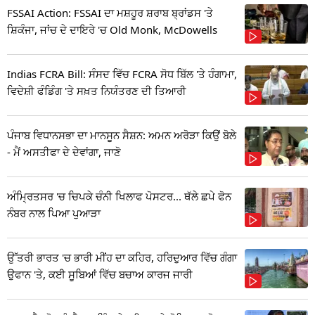
FSSAI Action: FSSAI ਦਾ ਮਸ਼ਹੂਰ ਸ਼ਰਾਬ ਬ੍ਰਾਂਡਸ 'ਤੇ
ਸ਼ਿਕੰਜਾ, ਜਾਂਚ ਦੇ ਦਾਇਰੇ 'ਚ Old Monk, McDowells
Indias FCRA Bill: ਸੰਸਦ ਵਿੱਚ FCRA ਸੋਧ ਬਿੱਲ 'ਤੇ ਹੰਗਾਮਾ,
ਵਿਦੇਸ਼ੀ ਫੰਡਿੰਗ 'ਤੇ ਸਖ਼ਤ ਨਿਯੰਤਰਣ ਦੀ ਤਿਆਰੀ
ਪੰਜਾਬ ਵਿਧਾਨਸਭਾ ਦਾ ਮਾਨਸੂਨ ਸੈਸ਼ਨ: ਅਮਨ ਅਰੋੜਾ ਕਿਉਂ ਬੋਲੇ
- ਮੈਂ ਅਸਤੀਫਾ ਦੇ ਦੇਵਾਂਗਾ, ਜਾਣੋ
ਅੰਮ੍ਰਿਤਸਰ 'ਚ ਚਿਪਕੇ ਚੰਨੀ ਖਿਲਾਫ ਪੋਸਟਰ... ਥੱਲੇ ਛਪੇ ਫੋਨ
ਨੰਬਰ ਨਾਲ ਪਿਆ ਪੁਆੜਾ
ਉੱਤਰੀ ਭਾਰਤ 'ਚ ਭਾਰੀ ਮੀਂਹ ਦਾ ਕਹਿਰ, ਹਰਿਦੁਆਰ ਵਿੱਚ ਗੰਗਾ
ਉਫਾਨ 'ਤੇ, ਕਈ ਸੂਬਿਆਂ ਵਿੱਚ ਬਚਾਅ ਕਾਰਜ ਜਾਰੀ