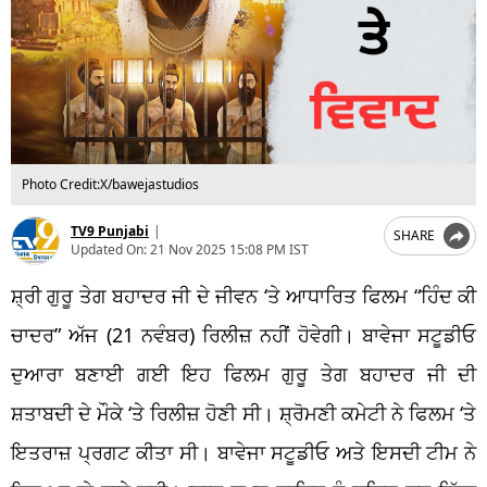
Photo Credit:X/bawejastudios
TV9 Punjabi
|
SHARE
Updated On:
21 Nov 2025 15:08 PM IST
ਸ਼੍ਰੀ ਗੁਰੂ ਤੇਗ ਬਹਾਦਰ ਜੀ ਦੇ ਜੀਵਨ ‘ਤੇ ਆਧਾਰਿਤ ਫਿਲਮ “ਹਿੰਦ ਕੀ
ਚਾਦਰ” ਅੱਜ (21 ਨਵੰਬਰ) ਰਿਲੀਜ਼ ਨਹੀਂ ਹੋਵੇਗੀ। ਬਾਵੇਜਾ ਸਟੂਡੀਓ
ਦੁਆਰਾ ਬਣਾਈ ਗਈ ਇਹ ਫਿਲਮ ਗੁਰੂ ਤੇਗ ਬਹਾਦਰ ਜੀ ਦੀ
ਸ਼ਤਾਬਦੀ ਦੇ ਮੌਕੇ ‘ਤੇ ਰਿਲੀਜ਼ ਹੋਣੀ ਸੀ। ਸ਼੍ਰੋਮਣੀ ਕਮੇਟੀ ਨੇ ਫਿਲਮ ‘ਤੇ
ਇਤਰਾਜ਼ ਪ੍ਰਗਟ ਕੀਤਾ ਸੀ। ਬਾਵੇਜਾ ਸਟੂਡੀਓ ਅਤੇ ਇਸਦੀ ਟੀਮ ਨੇ