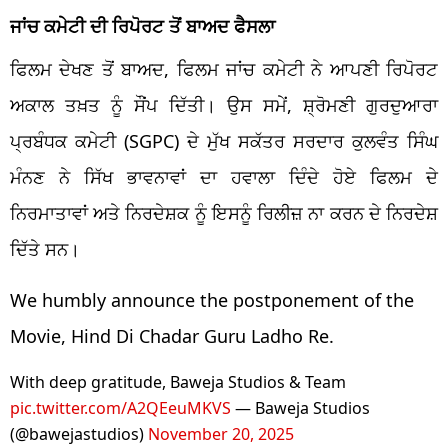
ਜਾਂਚ ਕਮੇਟੀ ਦੀ ਰਿਪੋਰਟ ਤੋਂ ਬਾਅਦ ਫੈਸਲਾ
ਫਿਲਮ ਦੇਖਣ ਤੋਂ ਬਾਅਦ, ਫਿਲਮ ਜਾਂਚ ਕਮੇਟੀ ਨੇ ਆਪਣੀ ਰਿਪੋਰਟ
ਅਕਾਲ ਤਖ਼ਤ ਨੂੰ ਸੌਂਪ ਦਿੱਤੀ। ਉਸ ਸਮੇਂ, ਸ਼੍ਰੋਮਣੀ ਗੁਰਦੁਆਰਾ
ਪ੍ਰਬੰਧਕ ਕਮੇਟੀ (SGPC) ਦੇ ਮੁੱਖ ਸਕੱਤਰ ਸਰਦਾਰ ਕੁਲਵੰਤ ਸਿੰਘ
ਮੰਨਣ ਨੇ ਸਿੱਖ ਭਾਵਨਾਵਾਂ ਦਾ ਹਵਾਲਾ ਦਿੰਦੇ ਹੋਏ ਫਿਲਮ ਦੇ
ਨਿਰਮਾਤਾਵਾਂ ਅਤੇ ਨਿਰਦੇਸ਼ਕ ਨੂੰ ਇਸਨੂੰ ਰਿਲੀਜ਼ ਨਾ ਕਰਨ ਦੇ ਨਿਰਦੇਸ਼
ਦਿੱਤੇ ਸਨ।
We humbly announce the postponement of the
Movie, Hind Di Chadar Guru Ladho Re.
With deep gratitude, Baweja Studios & Team
pic.twitter.com/A2QEeuMKVS
— Baweja Studios
(@bawejastudios)
November 20, 2025