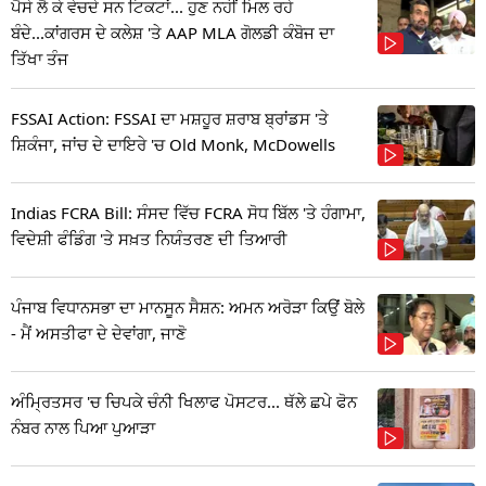
ਪੈਸੇ ਲੈ ਕੇ ਵੇਚਦੇ ਸਨ ਟਿਕਟਾਂ... ਹੁਣ ਨਹੀਂ ਮਿਲ ਰਹੇ
ਬੰਦੇ...ਕਾਂਗਰਸ ਦੇ ਕਲੇਸ਼ 'ਤੇ AAP MLA ਗੋਲਡੀ ਕੰਬੋਜ ਦਾ
ਤਿੱਖਾ ਤੰਜ
FSSAI Action: FSSAI ਦਾ ਮਸ਼ਹੂਰ ਸ਼ਰਾਬ ਬ੍ਰਾਂਡਸ 'ਤੇ
ਸ਼ਿਕੰਜਾ, ਜਾਂਚ ਦੇ ਦਾਇਰੇ 'ਚ Old Monk, McDowells
Indias FCRA Bill: ਸੰਸਦ ਵਿੱਚ FCRA ਸੋਧ ਬਿੱਲ 'ਤੇ ਹੰਗਾਮਾ,
ਵਿਦੇਸ਼ੀ ਫੰਡਿੰਗ 'ਤੇ ਸਖ਼ਤ ਨਿਯੰਤਰਣ ਦੀ ਤਿਆਰੀ
ਪੰਜਾਬ ਵਿਧਾਨਸਭਾ ਦਾ ਮਾਨਸੂਨ ਸੈਸ਼ਨ: ਅਮਨ ਅਰੋੜਾ ਕਿਉਂ ਬੋਲੇ
- ਮੈਂ ਅਸਤੀਫਾ ਦੇ ਦੇਵਾਂਗਾ, ਜਾਣੋ
ਅੰਮ੍ਰਿਤਸਰ 'ਚ ਚਿਪਕੇ ਚੰਨੀ ਖਿਲਾਫ ਪੋਸਟਰ... ਥੱਲੇ ਛਪੇ ਫੋਨ
ਨੰਬਰ ਨਾਲ ਪਿਆ ਪੁਆੜਾ