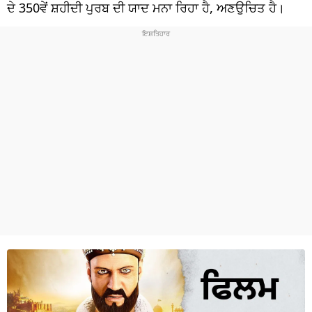
ਧਰਮ
ਦੇ 350ਵੇਂ ਸ਼ਹੀਦੀ ਪੁਰਬ ਦੀ ਯਾਦ ਮਨਾ ਰਿਹਾ ਹੈ, ਅਣਉਚਿਤ ਹੈ।
ਖੇਡਾਂ
ਟੈਕਨੋਲਜੀ
ਟ੍ਰੈਂਡਿੰਗ
ਮੌਸਮ
ਦੁਨੀਆ
ਚੋਣਾਂ 2026