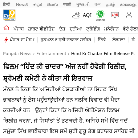
हिन्दी 
News9
ಕನ್ನಡ
తెలుగు
मराठी
ગુજરાતી
বাংলা
தமிழ்
മലയാളം
AQI
ਖੇਤੀਬਾੜੀ
ਪੰਜਾਬ
ਸ਼ਾਰਟ ਵੀਡੀਓਜ਼
ਦੇਸ਼
ਦੁਨੀਆ
ਟ੍ਰੈਂਡਿੰਗ
ਮਨੋਰੰਜਨ
ਫੋਟੋ ਗੈਲ
ਪੰਜਾਬ ਦਾ ਮੌਸਮ
ਹੁਕਮਨਾਮਾ ਸ੍ਰੀ ਦਰਬਾਰ ਸਾਹਿਬ
ਦਿੱਲੀ
ਲੋਕਸਭਾ
ਸੰਸ
ਸ਼ਾਰਟ ਵੀਡੀਓਜ਼
Punjabi News
Entertainment
Hind Ki Chadar Film Release Pos
ਕਾਰੋਬਾਰ
ਫਿਲਮ “ਹਿੰਦ ਕੀ ਚਾਦਰ” ਅੱਜ ਨਹੀਂ ਹੋਵੇਗੀ ਰਿਲੀਜ਼,
ਕਰਿਅਰ
ਸ਼੍ਰੋਮਣੀ ਕਮੇਟੀ ਨੇ ਕੀਤਾ ਸੀ ਇਤਰਾਜ਼
ਮਨੋਰੰਜਨ
ਮੰਨਣ ਨੇ ਕਿਹਾ ਕਿ ਅਜਿਹੀਆਂ ਪੇਸ਼ਕਾਰੀਆਂ ਨਾ ਸਿਰਫ਼ ਸਿੱਖ
ਦੇਸ਼
ਭਾਵਨਾਵਾਂ ਨੂੰ ਠੇਸ ਪਹੁੰਚਾਉਂਦੀਆਂ ਹਨ ਬਲਕਿ ਵਿਵਾਦ ਵੀ ਪੈਦਾ
ਕਰਦੀਆਂ ਹਨ। ਉਨ੍ਹਾਂ ਕਿਹਾ ਕਿ ਅਜਿਹੀ ਐਨੀਮੇਸ਼ਨ ਫਿਲਮ
ਲਾਈਫ ਸਟਾਈਲ
ਰਿਲੀਜ਼ ਕਰਨਾ, ਜੋ ਸਿਧਾਂਤਾਂ ਤੋਂ ਭਟਕਦੀ ਹੈ, ਅਜਿਹੇ ਸਮੇਂ ਵਿੱਚ ਜਦੋਂ
ਪੰਜਾਬ
ਸਮੁੱਚਾ ਸਿੱਖ ਭਾਈਚਾਰਾ ਇਸ ਸਮੇਂ ਸ੍ਰੀ ਗੁਰੂ ਤੇਗ ਬਹਾਦਰ ਸਾਹਿਬ ਜੀ