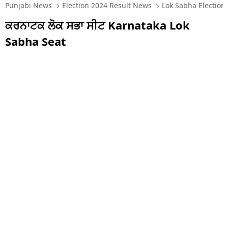
ਦੇਸ਼
Punjabi News
Election 2024 Result News
Lok Sabha Elections
ਕਰਨਾਟਕ ਲੋਕ ਸਭਾ ਸੀਟ Karnataka Lok
ਲਾਈਫ ਸਟਾਈਲ
Sabha Seat
ਐਨਆਰਆਈ
ਪੰਜਾਬ
ਧਰਮ
ਖੇਡਾਂ
ਟੈਕਨੋਲਜੀ
ਟ੍ਰੈਂਡਿੰਗ
ਮੌਸਮ
ਵਿਦੇਸ਼