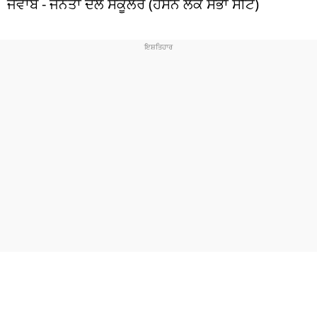
ਜਵਾਬ - ਜਨਤਾ ਦਲ ਸੈਕੂਲਰ (ਹਸਨ ਲੋਕ ਸਭਾ ਸੀਟ)