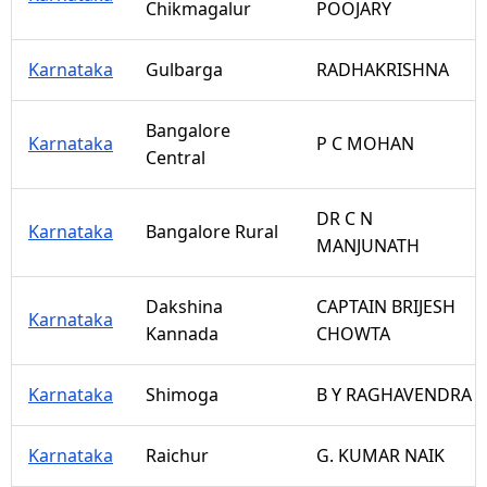
Chikmagalur
POOJARY
Karnataka
Gulbarga
RADHAKRISHNA
Bangalore
Karnataka
P C MOHAN
Central
DR C N
Karnataka
Bangalore Rural
MANJUNATH
Dakshina
CAPTAIN BRIJESH
Karnataka
Kannada
CHOWTA
Karnataka
Shimoga
B Y RAGHAVENDRA
Karnataka
Raichur
G. KUMAR NAIK