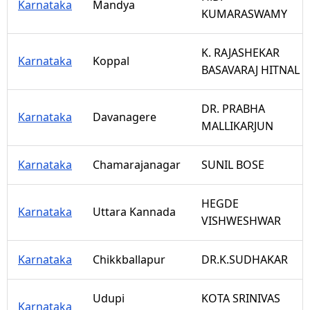
Karnataka
Mandya
KUMARASWAMY
K. RAJASHEKAR
Karnataka
Koppal
BASAVARAJ HITNAL
DR. PRABHA
Karnataka
Davanagere
MALLIKARJUN
Karnataka
Chamarajanagar
SUNIL BOSE
HEGDE
Karnataka
Uttara Kannada
VISHWESHWAR
Karnataka
Chikkballapur
DR.K.SUDHAKAR
Udupi
KOTA SRINIVAS
Karnataka