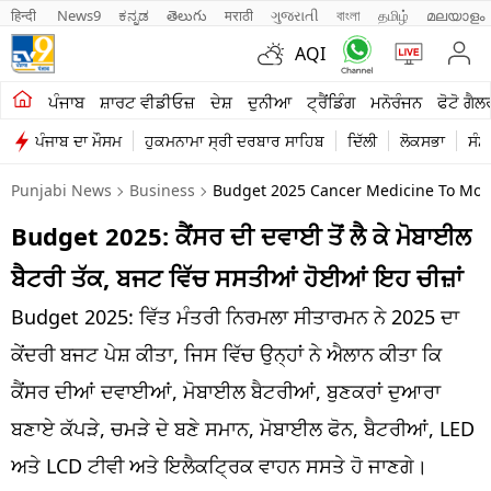
हिन्दी 
News9
ಕನ್ನಡ
తెలుగు
मराठी
ગુજરાતી
বাংলা
தமிழ்
മലയാളം
AQI
ਖੇਤੀਬਾੜੀ
ਪੰਜਾਬ
ਸ਼ਾਰਟ ਵੀਡੀਓਜ਼
ਦੇਸ਼
ਦੁਨੀਆ
ਟ੍ਰੈਂਡਿੰਗ
ਮਨੋਰੰਜਨ
ਫੋਟੋ ਗੈਲ
ਪੰਜਾਬ ਦਾ ਮੌਸਮ
ਹੁਕਮਨਾਮਾ ਸ੍ਰੀ ਦਰਬਾਰ ਸਾਹਿਬ
ਦਿੱਲੀ
ਲੋਕਸਭਾ
ਸੰਸ
ਸ਼ਾਰਟ ਵੀਡੀਓਜ਼
Punjabi News
Business
Budget 2025 Cancer Medicine To Mobi
ਕਾਰੋਬਾਰ
Budget 2025: ਕੈਂਸਰ ਦੀ ਦਵਾਈ ਤੋਂ ਲੈ ਕੇ ਮੋਬਾਈਲ
ਕਰਿਅਰ
ਬੈਟਰੀ ਤੱਕ, ਬਜਟ ਵਿੱਚ ਸਸਤੀਆਂ ਹੋਈਆਂ ਇਹ ਚੀਜ਼ਾਂ
ਮਨੋਰੰਜਨ
Budget 2025: ਵਿੱਤ ਮੰਤਰੀ ਨਿਰਮਲਾ ਸੀਤਾਰਮਨ ਨੇ 2025 ਦਾ
ਦੇਸ਼
ਕੇਂਦਰੀ ਬਜਟ ਪੇਸ਼ ਕੀਤਾ, ਜਿਸ ਵਿੱਚ ਉਨ੍ਹਾਂ ਨੇ ਐਲਾਨ ਕੀਤਾ ਕਿ
ਕੈਂਸਰ ਦੀਆਂ ਦਵਾਈਆਂ, ਮੋਬਾਈਲ ਬੈਟਰੀਆਂ, ਬੁਣਕਰਾਂ ਦੁਆਰਾ
ਲਾਈਫ ਸਟਾਈਲ
ਬਣਾਏ ਕੱਪੜੇ, ਚਮੜੇ ਦੇ ਬਣੇ ਸਮਾਨ, ਮੋਬਾਈਲ ਫੋਨ, ਬੈਟਰੀਆਂ, LED
ਪੰਜਾਬ
ਅਤੇ LCD ਟੀਵੀ ਅਤੇ ਇਲੈਕਟ੍ਰਿਕ ਵਾਹਨ ਸਸਤੇ ਹੋ ਜਾਣਗੇ।