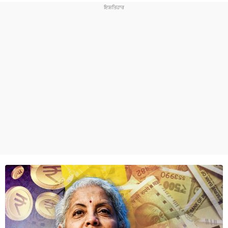
ਧਰਮ
ਖੇਡਾਂ
ਟੈਕਨੋਲਜੀ
ਟ੍ਰੈਂਡਿੰਗ
ਮੌਸਮ
ਦੁਨੀਆ
ਚੋਣਾਂ 2026