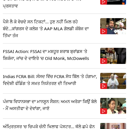
ਪ੍ਰਸਤਾਵ
ਪੈਸੇ ਲੈ ਕੇ ਵੇਚਦੇ ਸਨ ਟਿਕਟਾਂ... ਹੁਣ ਨਹੀਂ ਮਿਲ ਰਹੇ
ਬੰਦੇ...ਕਾਂਗਰਸ ਦੇ ਕਲੇਸ਼ 'ਤੇ AAP MLA ਗੋਲਡੀ ਕੰਬੋਜ ਦਾ
ਤਿੱਖਾ ਤੰਜ
FSSAI Action: FSSAI ਦਾ ਮਸ਼ਹੂਰ ਸ਼ਰਾਬ ਬ੍ਰਾਂਡਸ 'ਤੇ
ਸ਼ਿਕੰਜਾ, ਜਾਂਚ ਦੇ ਦਾਇਰੇ 'ਚ Old Monk, McDowells
Indias FCRA Bill: ਸੰਸਦ ਵਿੱਚ FCRA ਸੋਧ ਬਿੱਲ 'ਤੇ ਹੰਗਾਮਾ,
ਵਿਦੇਸ਼ੀ ਫੰਡਿੰਗ 'ਤੇ ਸਖ਼ਤ ਨਿਯੰਤਰਣ ਦੀ ਤਿਆਰੀ
ਪੰਜਾਬ ਵਿਧਾਨਸਭਾ ਦਾ ਮਾਨਸੂਨ ਸੈਸ਼ਨ: ਅਮਨ ਅਰੋੜਾ ਕਿਉਂ ਬੋਲੇ
- ਮੈਂ ਅਸਤੀਫਾ ਦੇ ਦੇਵਾਂਗਾ, ਜਾਣੋ
ਅੰਮ੍ਰਿਤਸਰ 'ਚ ਚਿਪਕੇ ਚੰਨੀ ਖਿਲਾਫ ਪੋਸਟਰ... ਥੱਲੇ ਛਪੇ ਫੋਨ