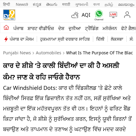
हिन्दी 
News9
ಕನ್ನಡ
తెలుగు
मराठी
ગુજરાતી
বাংলা
தமிழ்
മലയാളം
AQI
ਖੇਤੀਬਾੜੀ
ਪੰਜਾਬ
ਸ਼ਾਰਟ ਵੀਡੀਓਜ਼
ਦੇਸ਼
ਦੁਨੀਆ
ਟ੍ਰੈਂਡਿੰਗ
ਮਨੋਰੰਜਨ
ਫੋਟੋ ਗੈਲ
ਪੰਜਾਬ ਦਾ ਮੌਸਮ
ਹੁਕਮਨਾਮਾ ਸ੍ਰੀ ਦਰਬਾਰ ਸਾਹਿਬ
ਦਿੱਲੀ
ਲੋਕਸਭਾ
ਸੰਸ
ਸ਼ਾਰਟ ਵੀਡੀਓਜ਼
Punjabi News
Automobiles
What Is The Purpose Of The Black
ਕਾਰੋਬਾਰ
ਕਾਰ ਦੇ ਸ਼ੀਸ਼ੇ ‘ਤੇ ਕਾਲੀ ਬਿੰਦੀਆਂ ਦਾ ਕੀ ਹੈ ਅਸਲੀ
ਕਰਿਅਰ
ਕੰਮ? ਜਾਣ ਕੇ ਰਹਿ ਜਾਓਗੇ ਹੈਰਾਨ
ਮਨੋਰੰਜਨ
Car Windshield Dots: ਕਾਰ ਦੀ ਵਿੰਡਸ਼ੀਲਡ 'ਤੇ ਛੋਟੇ ਕਾਲੇ
ਦੇਸ਼
ਬਿੰਦੀਆਂ ਸਿਰਫ਼ ਇੱਕ ਡਿਜ਼ਾਈਨ ਤੱਤ ਨਹੀਂ ਹਨ, ਸਗੋਂ ਸੁਰੱਖਿਆ ਅਤੇ
ਮਜ਼ਬੂਤੀ ਦਾ ਇੱਕ ਮਹੱਤਵਪੂਰਨ ਤੱਤ ਵੀ ਹਨ। ਇਹਨਾਂ ਨੂੰ ਫਰਿਟ ਬੈਂਡ
ਲਾਈਫ ਸਟਾਈਲ
ਕਿਹਾ ਜਾਂਦਾ ਹੈ, ਜੋ ਸ਼ੀਸ਼ੇ ਨੂੰ ਸੁਰੱਖਿਅਤ ਕਰਨ, ਇਸਨੂੰ ਯੂਵੀ ਕਿਰਨਾਂ ਤੋਂ
ਪੰਜਾਬ
ਬਚਾਉਣ ਅਤੇ ਤਾਪਮਾਨ ਦੇ ਤਣਾਅ ਨੂੰ ਘਟਾਉਣ ਵਿੱਚ ਮਦਦ ਕਰਦੇ