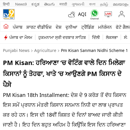
हिन्दी 
News9
ಕನ್ನಡ
తెలుగు
मराठी
ગુજરાતી
বাংলা
தமிழ்
മലയാളം
AQI
ਖੇਤੀਬਾੜੀ
ਪੰਜਾਬ
ਸ਼ਾਰਟ ਵੀਡੀਓਜ਼
ਦੇਸ਼
ਦੁਨੀਆ
ਟ੍ਰੈਂਡਿੰਗ
ਮਨੋਰੰਜਨ
ਫੋਟੋ ਗੈਲ
ਪੰਜਾਬ ਦਾ ਮੌਸਮ
ਹੁਕਮਨਾਮਾ ਸ੍ਰੀ ਦਰਬਾਰ ਸਾਹਿਬ
ਦਿੱਲੀ
ਲੋਕਸਭਾ
ਸੰਸ
ਸ਼ਾਰਟ ਵੀਡੀਓਜ਼
Punjabi News
Agriculture
Pm Kisan Sanman Nidhi Scheme 18th
ਕਾਰੋਬਾਰ
PM Kisan: ਹਰਿਆਣਾ ‘ਚ ਵੋਟਿੰਗ ਵਾਲੇ ਦਿਨ ਮਿਲੇਗਾ
ਕਰਿਅਰ
ਕਿਸਾਨਾਂ ਨੂੰ ਤੋਹਫਾ, ਖਾਤੇ ‘ਚ ਆਉਣਗੇ PM ਕਿਸਾਨ ਦੇ
ਮਨੋਰੰਜਨ
ਪੈਸੇ
ਦੇਸ਼
PM Kisan 18th Installment: ਦੇਸ਼ ਦੇ 9 ਕਰੋੜ ਤੋਂ ਵੱਧ ਕਿਸਾਨ
ਇਸ ਸਮੇਂ ਪ੍ਰਧਾਨ ਮੰਤਰੀ ਕਿਸਾਨ ਸਨਮਾਨ ਨਿਧੀ ਦਾ ਲਾਭ ਪ੍ਰਾਪਤ
ਲਾਈਫ ਸਟਾਈਲ
ਕਰ ਰਹੇ ਹਨ। ਇਸ ਦੀ 18ਵੀਂ ਕਿਸ਼ਤ ਦੋ ਦਿਨਾਂ ਬਾਅਦ ਜਾਰੀ ਕੀਤੀ
ਪੰਜਾਬ
ਜਾਣੀ ਹੈ। ਇਹ ਦਿਨ ਬਹੁਤ ਅਹਿਮ ਹੈ ਕਿਉਂਕਿ ਇਸ ਦਿਨ ਹਰਿਆਣਾ