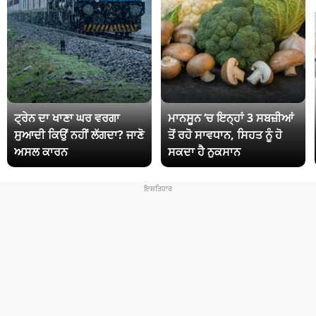
ਟ੍ਰੇਨ ਦਾ ਖਾਣਾ ਘਰ ਵਰਗਾ
ਮਾਨਸੂਨ ‘ਚ ਇਨ੍ਹਾਂ 3 ਸਬਜ਼ੀਆਂ
ਸੁਆਦੀ ਕਿਉਂ ਨਹੀਂ ਲੱਗਦਾ? ਜਾਣੋ
ਤੋਂ ਰਹੋ ਸਾਵਧਾਨ, ਸਿਹਤ ਨੂੰ ਹੋ
ਅਸਲ ਕਾਰਨ
ਸਕਦਾ ਹੈ ਨੁਕਸਾਨ