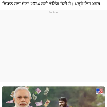
ਧਰਮ
ਵਿਧਾਨ ਸਭਾ ਚੋਣਾਂ-2024 ਲਈ ਵੋਟਿੰਗ ਹੋਣੀ ਹੈ। ਪੜ੍ਹੋ ਇਹ ਖਬਰ...
ਖੇਡਾਂ
ਟੈਕਨੋਲਜੀ
ਟ੍ਰੈਂਡਿੰਗ
ਮੌਸਮ
ਦੁਨੀਆ
ਚੋਣਾਂ 2026