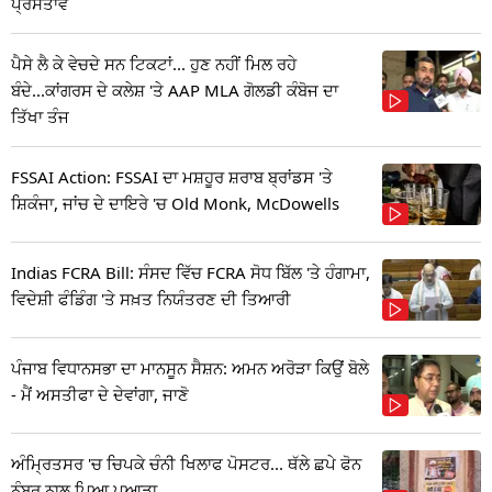
ਪ੍ਰਸਤਾਵ
ਪੈਸੇ ਲੈ ਕੇ ਵੇਚਦੇ ਸਨ ਟਿਕਟਾਂ... ਹੁਣ ਨਹੀਂ ਮਿਲ ਰਹੇ
ਬੰਦੇ...ਕਾਂਗਰਸ ਦੇ ਕਲੇਸ਼ 'ਤੇ AAP MLA ਗੋਲਡੀ ਕੰਬੋਜ ਦਾ
ਤਿੱਖਾ ਤੰਜ
FSSAI Action: FSSAI ਦਾ ਮਸ਼ਹੂਰ ਸ਼ਰਾਬ ਬ੍ਰਾਂਡਸ 'ਤੇ
ਸ਼ਿਕੰਜਾ, ਜਾਂਚ ਦੇ ਦਾਇਰੇ 'ਚ Old Monk, McDowells
Indias FCRA Bill: ਸੰਸਦ ਵਿੱਚ FCRA ਸੋਧ ਬਿੱਲ 'ਤੇ ਹੰਗਾਮਾ,
ਵਿਦੇਸ਼ੀ ਫੰਡਿੰਗ 'ਤੇ ਸਖ਼ਤ ਨਿਯੰਤਰਣ ਦੀ ਤਿਆਰੀ
ਪੰਜਾਬ ਵਿਧਾਨਸਭਾ ਦਾ ਮਾਨਸੂਨ ਸੈਸ਼ਨ: ਅਮਨ ਅਰੋੜਾ ਕਿਉਂ ਬੋਲੇ
- ਮੈਂ ਅਸਤੀਫਾ ਦੇ ਦੇਵਾਂਗਾ, ਜਾਣੋ
ਅੰਮ੍ਰਿਤਸਰ 'ਚ ਚਿਪਕੇ ਚੰਨੀ ਖਿਲਾਫ ਪੋਸਟਰ... ਥੱਲੇ ਛਪੇ ਫੋਨ
ਨੰਬਰ ਨਾਲ ਪਿਆ ਪੁਆੜਾ