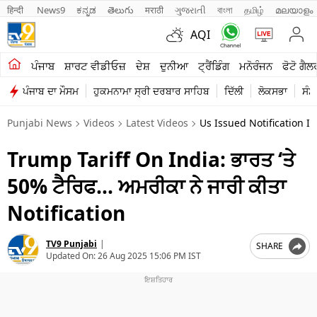
हिन्दी 
News9
ಕನ್ನಡ
తెలుగు
मराठी
ગુજરાતી
বাংলা
தமிழ்
മലയാളം
AQI
ਖੇਤੀਬਾੜੀ
ਪੰਜਾਬ
ਸ਼ਾਰਟ ਵੀਡੀਓਜ਼
ਦੇਸ਼
ਦੁਨੀਆ
ਟ੍ਰੈਂਡਿੰਗ
ਮਨੋਰੰਜਨ
ਫੋਟੋ ਗੈਲ
ਪੰਜਾਬ ਦਾ ਮੌਸਮ
ਹੁਕਮਨਾਮਾ ਸ੍ਰੀ ਦਰਬਾਰ ਸਾਹਿਬ
ਦਿੱਲੀ
ਲੋਕਸਭਾ
ਸੰਸ
ਸ਼ਾਰਟ ਵੀਡੀਓਜ਼
Punjabi News
Videos
Latest Videos
Us Issued Notification I
ਕਾਰੋਬਾਰ
Trump Tariff On India: ਭਾਰਤ ‘ਤੇ
ਕਰਿਅਰ
50% ਟੈਰਿਫ… ਅਮਰੀਕਾ ਨੇ ਜਾਰੀ ਕੀਤਾ
ਮਨੋਰੰਜਨ
Notification
ਦੇਸ਼
TV9 Punjabi
|
SHARE
ਲਾਈਫ ਸਟਾਈਲ
Updated On:
26 Aug 2025 15:06 PM IST
ਪੰਜਾਬ