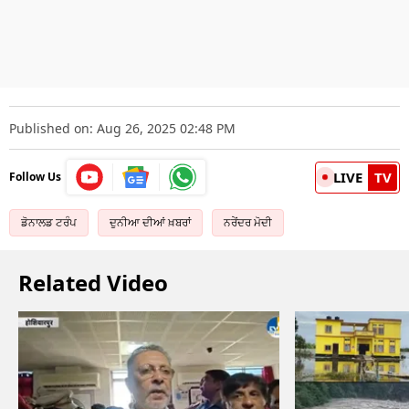
Published on: Aug 26, 2025 02:48 PM
LIVE
TV
Follow Us
ਡੋਨਾਲਡ ਟਰੰਪ
ਦੁਨੀਆ ਦੀਆਂ ਖ਼ਬਰਾਂ
ਨਰੇਂਦਰ ਮੋਦੀ
Related Video