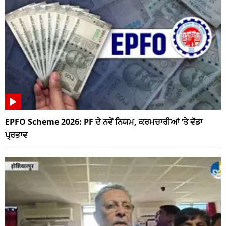
EPFO Scheme 2026: PF ਦੇ ਨਵੇਂ ਨਿਯਮ, ਕਰਮਚਾਰੀਆਂ 'ਤੇ ਵੱਡਾ
ਪ੍ਰਭਾਵ