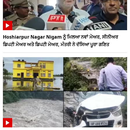
Hoshiarpur Nagar Nigam ਨੂੰ ਮਿਲਆ ਨਵਾਂ ਮੇਅਰ, ਸੀਨੀਅਰ
ਡਿਪਟੀ ਮੇਅਰ ਅਤੇ ਡਿਪਟੀ ਮੇਅਰ, ਮੰਤਰੀ ਨੇ ਦੱਸਿਆ ਪੂਰਾ ਗਣਿਤ