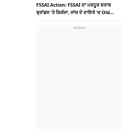
FSSAI Action: FSSAI ਦਾ ਮਸ਼ਹੂਰ ਸ਼ਰਾਬ
ਬ੍ਰਾਂਡਸ 'ਤੇ ਸ਼ਿਕੰਜਾ, ਜਾਂਚ ਦੇ ਦਾਇਰੇ 'ਚ Old
Monk, McDowells