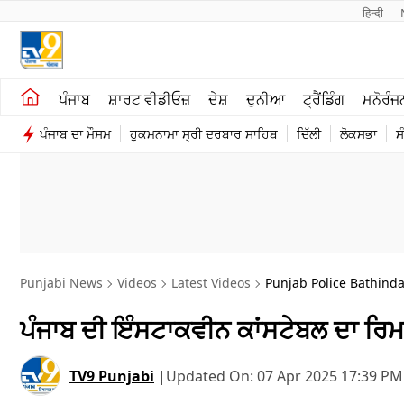
हिन्दी 
ਖੇਤੀਬਾੜੀ
ਕਰਿਅਰ
ਪੰਜਾਬ
ਸ਼ਾਰਟ ਵੀਡੀਓਜ਼
ਦੇਸ਼
ਦੁਨੀਆ
ਟ੍ਰੈਂਡਿੰਗ
ਮਨੋਰੰਜ
ਸ਼ਾਰਟ ਵੀਡੀਓਜ਼
ਮਨੋਰੰਜਨ
ਪੰਜਾਬ ਦਾ ਮੌਸਮ
ਹੁਕਮਨਾਮਾ ਸ੍ਰੀ ਦਰਬਾਰ ਸਾਹਿਬ
ਦਿੱਲੀ
ਲੋਕਸਭਾ
ਸ
ਕਾਰੋਬਾਰ
ਦੇਸ਼
Punjabi News
Videos
Latest Videos
Punjab Police Bathind
ਪੰਜਾਬ ਦੀ ਇੰਸਟਾਕਵੀਨ ਕਾਂਸਟੇਬਲ ਦਾ ਰਿਮਾ
TV9 Punjabi
|
Updated On:
07 Apr 2025 17:39 PM