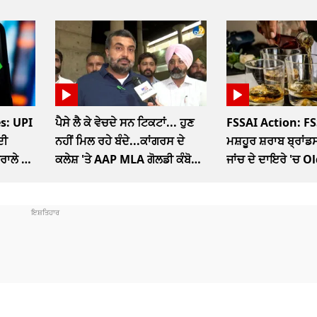
s: UPI
ਪੈਸੇ ਲੈ ਕੇ ਵੇਚਦੇ ਸਨ ਟਿਕਟਾਂ... ਹੁਣ
FSSAI Action: FS
ਦੀ
ਨਹੀਂ ਮਿਲ ਰਹੇ ਬੰਦੇ...ਕਾਂਗਰਸ ਦੇ
ਮਸ਼ਹੂਰ ਸ਼ਰਾਬ ਬ੍ਰਾਂਡਸ
ਤਰਾਲੇ ਦਾ
ਕਲੇਸ਼ 'ਤੇ AAP MLA ਗੋਲਡੀ ਕੰਬੋਜ
ਜਾਂਚ ਦੇ ਦਾਇਰੇ 'ਚ 
ਦਾ ਤਿੱਖਾ ਤੰਜ
McDowells