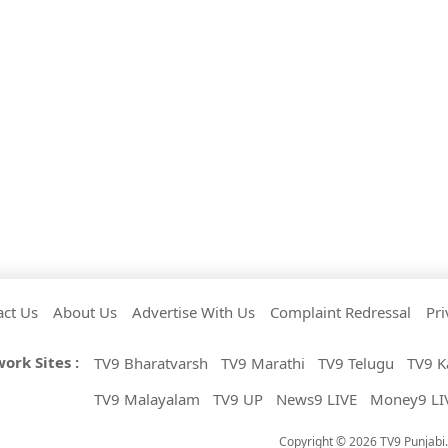
act Us
About Us
Advertise With Us
Complaint Redressal
Pri
ork Sites :
TV9 Bharatvarsh
TV9 Marathi
TV9 Telugu
TV9 K
TV9 Malayalam
TV9 UP
News9 LIVE
Money9 LI
Copyright © 2026 TV9 Punjabi. 