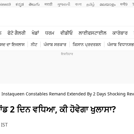
News9
ಕನ್ನಡ
తెలుగు
मराठी
ગુજરાતી
বাংলা
தமிழ்
മലയാളം
मनी9
ਲਾਈਫ ਸਟਾਈਲ
ਖੇਡਾਂ
ਨ
ਫੋਟੋ ਗੈਲਰੀ
ਖੇਡਾਂ
ਧਰਮ
ਵੀਡੀਓ
ਲਾਈਫਸਟਾਈਲ
ਕਾਰੋਬਾਰ
ਪੰਜਾਬ
ਟੈਕਨੋਲਜੀ
ੰਸਦ ਦਾ ਇਜਲਾਸ
ਨੀਟ
ਪੰਜਾਬ ਸਰਕਾਰ
ਕਿਸਾਨ ਪ੍ਰਦਰਸ਼ਨ
ਪੰਜਾਬ ਵਿਧਾਨਸਭਾ
ਧਰਮ
ਟ੍ਰੈਂਡਿੰਗ
a Instaqueen Constables Remand Extended By 2 Days Shocking Rev
ਂਡ 2 ਦਿਨ ਵਧਿਆ, ਕੀ ਹੋਵੇਗਾ ਖੁਲਾਸਾ?
 IST