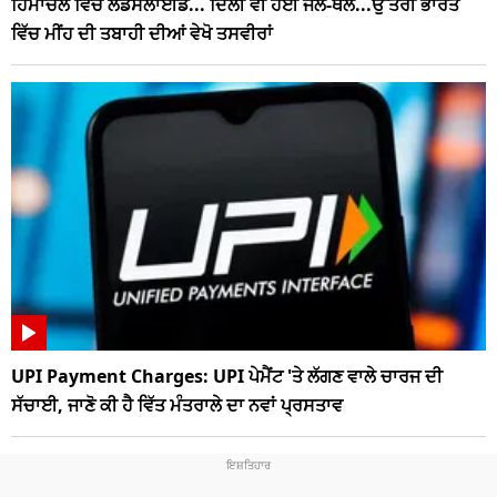
ਹਿਮਾਚਲ ਵਿੱਚ ਲੈਂਡਸਲਾਈਡ... ਦਿੱਲੀ ਵੀ ਹੋਈ ਜਲ-ਥਲ...ਉੱਤਰੀ ਭਾਰਤ
ਵਿੱਚ ਮੀਂਹ ਦੀ ਤਬਾਹੀ ਦੀਆਂ ਵੇਖੋ ਤਸਵੀਰਾਂ
UPI Payment Charges: UPI ਪੇਮੈਂਟ 'ਤੇ ਲੱਗਣ ਵਾਲੇ ਚਾਰਜ ਦੀ
ਸੱਚਾਈ, ਜਾਣੋ ਕੀ ਹੈ ਵਿੱਤ ਮੰਤਰਾਲੇ ਦਾ ਨਵਾਂ ਪ੍ਰਸਤਾਵ