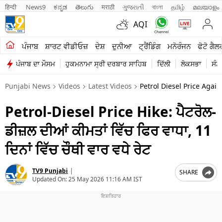
हिन्दी 
News9
ಕನ್ನಡ
తెలుగు
मराठी
ગુજરાતી
বাংলা
தமிழ்
മലയാളം
AQI
ਖੇਤੀਬਾੜੀ
ਪੰਜਾਬ
ਸ਼ਾਰਟ ਵੀਡੀਓਜ਼
ਦੇਸ਼
ਦੁਨੀਆ
ਟ੍ਰੈਂਡਿੰਗ
ਮਨੋਰੰਜਨ
ਫੋਟੋ ਗੈਲ
ਪੰਜਾਬ ਦਾ ਮੌਸਮ
ਹੁਕਮਨਾਮਾ ਸ੍ਰੀ ਦਰਬਾਰ ਸਾਹਿਬ
ਦਿੱਲੀ
ਲੋਕਸਭਾ
ਸੰਸ
ਸ਼ਾਰਟ ਵੀਡੀਓਜ਼
Punjabi News
Videos
Latest Videos
Petrol Diesel Price Agai
ਕਾਰੋਬਾਰ
Petrol-Diesel Price Hike: ਪੈਟਰੋਲ-
ਕਰਿਅਰ
ਡੀਜ਼ਲ ਦੀਆਂ ਕੀਮਤਾਂ ਵਿੱਚ ਫਿਰ ਵਾਧਾ, 11
ਮਨੋਰੰਜਨ
ਦਿਨਾਂ ਵਿੱਚ ਚੌਥੀ ਵਾਰ ਵਧੇ ਰੇਟ
ਦੇਸ਼
TV9 Punjabi
|
SHARE
ਲਾਈਫ ਸਟਾਈਲ
Updated On:
25 May 2026 11:16 AM IST
ਪੰਜਾਬ