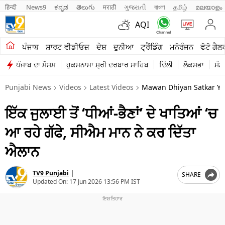
हिन्दी 
News9
ಕನ್ನಡ
తెలుగు
मराठी
ગુજરાતી
বাংলা
தமிழ்
മലയാളം
AQI
ਖੇਤੀਬਾੜੀ
ਪੰਜਾਬ
ਸ਼ਾਰਟ ਵੀਡੀਓਜ਼
ਦੇਸ਼
ਦੁਨੀਆ
ਟ੍ਰੈਂਡਿੰਗ
ਮਨੋਰੰਜਨ
ਫੋਟੋ ਗੈਲ
ਪੰਜਾਬ ਦਾ ਮੌਸਮ
ਹੁਕਮਨਾਮਾ ਸ੍ਰੀ ਦਰਬਾਰ ਸਾਹਿਬ
ਦਿੱਲੀ
ਲੋਕਸਭਾ
ਸੰਸ
ਸ਼ਾਰਟ ਵੀਡੀਓਜ਼
Punjabi News
Videos
Latest Videos
Mawan Dhiyan Satkar Yo
ਕਾਰੋਬਾਰ
ਇੱਕ ਜੁਲਾਈ ਤੋਂ ‘ਧੀਆਂ-ਭੈਣਾਂ’ ਦੇ ਖਾਤਿਆਂ ‘ਚ
ਕਰਿਅਰ
ਆ ਰਹੇ ਗੱਫੇ, ਸੀਐਮ ਮਾਨ ਨੇ ਕਰ ਦਿੱਤਾ
ਮਨੋਰੰਜਨ
ਐਲਾਨ
ਦੇਸ਼
TV9 Punjabi
|
SHARE
ਲਾਈਫ ਸਟਾਈਲ
Updated On:
17 Jun 2026 13:56 PM IST
ਪੰਜਾਬ