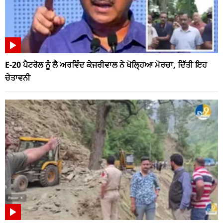
E-20 ਪੈਟਰੋਲ ਨੂੰ ਲੈ ਅਰਵਿੰਦ ਕੇਜਰੀਵਾਲ ਨੇ ਖੋਲ੍ਹਿਆ ਮੋਰਚਾ, ਦਿੱਤੀ ਇਹ
ਚੇਤਾਵਨੀ