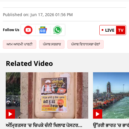
Published on: Jun 17, 2026 01:56 PM
LIVE
TV
Follow Us
ਆਮ ਆਦਮੀ ਪਾਰਟੀ
ਪੰਜਾਬ ਸਰਕਾਰ
ਪੰਜਾਬ ਵਿਧਾਨਸਭਾ ਚੋਣਾਂ
Related Video
ਅੰਮ੍ਰਿਤਸਰ 'ਚ ਚਿਪਕੇ ਚੰਨੀ ਖਿਲਾਫ ਪੋਸਟਰ...
ਉੱਤਰੀ ਭਾਰਤ 'ਚ ਭਾਰ