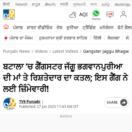
हिन्दी 
News9
ಕನ್ನಡ
తెలుగు
मराठी
ગુજરાતી
বাংলা
தமிழ்
മലയാളം
AQI
ਖੇਤੀਬਾੜੀ
ਪੰਜਾਬ
ਸ਼ਾਰਟ ਵੀਡੀਓਜ਼
ਦੇਸ਼
ਦੁਨੀਆ
ਟ੍ਰੈਂਡਿੰਗ
ਮਨੋਰੰਜਨ
ਫੋਟੋ ਗੈਲ
ਪੰਜਾਬ ਦਾ ਮੌਸਮ
ਹੁਕਮਨਾਮਾ ਸ੍ਰੀ ਦਰਬਾਰ ਸਾਹਿਬ
ਦਿੱਲੀ
ਲੋਕਸਭਾ
ਸੰਸ
ਸ਼ਾਰਟ ਵੀਡੀਓਜ਼
Punjabi News
Videos
Latest Videos
Gangster Jaggu Bhagwan
ਕਾਰੋਬਾਰ
ਬਟਾਲਾ ‘ਚ ਗੈਂਗਸਟਰ ਜੱਗੂ ਭਗਵਾਨਪੁਰੀਆ
ਕਰਿਅਰ
ਦੀ ਮਾਂ ਤੇ ਰਿਸ਼ਤੇਦਾਰ ਦਾ ਕਤਲ; ਇਸ ਗੈਂਗ ਨੇ
ਮਨੋਰੰਜਨ
ਲਈ ਜ਼ਿੰਮੇਵਾਰੀ!
ਦੇਸ਼
TV9 Punjabi
|
SHARE
ਲਾਈਫ ਸਟਾਈਲ
Published:
27 Jun 2025 11:43 AM IST
ਪੰਜਾਬ