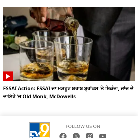
FSSAI Action: FSSAI ਦਾ ਮਸ਼ਹੂਰ ਸ਼ਰਾਬ ਬ੍ਰਾਂਡਸ 'ਤੇ ਸ਼ਿਕੰਜਾ, ਜਾਂਚ ਦੇ
ਦਾਇਰੇ 'ਚ Old Monk, McDowells
FOLLOW US ON