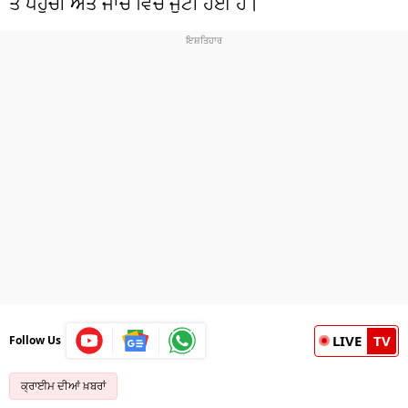
ਤੇ ਪਹੁੰਚੀ ਅਤੇ ਜਾਂਚ ਵਿੱਚ ਜੁਟੀ ਹੋਈ ਹੈ।
LIVE
TV
Follow Us
ਕ੍ਰਾਈਮ ਦੀਆਂ ਖ਼ਬਰਾਂ