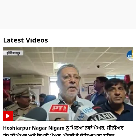
Latest Videos
Hoshiarpur Nagar Nigam ਨੂੰ ਮਿਲਆ ਨਵਾਂ ਮੇਅਰ, ਸੀਨੀਅਰ
ਡਿਪਟੀ ਮੇਅਰ ਅਤੇ ਡਿਪਟੀ ਮੇਅਰ, ਮੰਤਰੀ ਨੇ ਦੱਸਿਆ ਪੂਰਾ ਗਣਿਤ