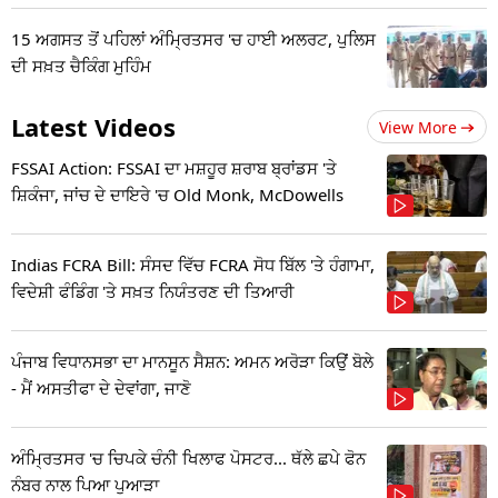
15 ਅਗਸਤ ਤੋਂ ਪਹਿਲਾਂ ਅੰਮ੍ਰਿਤਸਰ 'ਚ ਹਾਈ ਅਲਰਟ, ਪੁਲਿਸ
ਦੀ ਸਖ਼ਤ ਚੈਕਿੰਗ ਮੁਹਿੰਮ
Latest Videos
View More
FSSAI Action: FSSAI ਦਾ ਮਸ਼ਹੂਰ ਸ਼ਰਾਬ ਬ੍ਰਾਂਡਸ 'ਤੇ
ਸ਼ਿਕੰਜਾ, ਜਾਂਚ ਦੇ ਦਾਇਰੇ 'ਚ Old Monk, McDowells
Indias FCRA Bill: ਸੰਸਦ ਵਿੱਚ FCRA ਸੋਧ ਬਿੱਲ 'ਤੇ ਹੰਗਾਮਾ,
ਵਿਦੇਸ਼ੀ ਫੰਡਿੰਗ 'ਤੇ ਸਖ਼ਤ ਨਿਯੰਤਰਣ ਦੀ ਤਿਆਰੀ
ਪੰਜਾਬ ਵਿਧਾਨਸਭਾ ਦਾ ਮਾਨਸੂਨ ਸੈਸ਼ਨ: ਅਮਨ ਅਰੋੜਾ ਕਿਉਂ ਬੋਲੇ
- ਮੈਂ ਅਸਤੀਫਾ ਦੇ ਦੇਵਾਂਗਾ, ਜਾਣੋ
ਅੰਮ੍ਰਿਤਸਰ 'ਚ ਚਿਪਕੇ ਚੰਨੀ ਖਿਲਾਫ ਪੋਸਟਰ... ਥੱਲੇ ਛਪੇ ਫੋਨ
ਨੰਬਰ ਨਾਲ ਪਿਆ ਪੁਆੜਾ