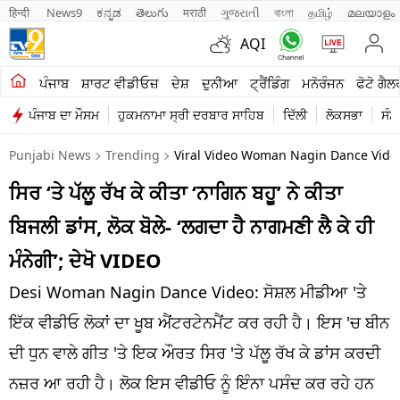
हिन्दी 
News9
ಕನ್ನಡ
తెలుగు
मराठी
ગુજરાતી
বাংলা
தமிழ்
മലയാളം
AQI
ਖੇਤੀਬਾੜੀ
ਪੰਜਾਬ
ਸ਼ਾਰਟ ਵੀਡੀਓਜ਼
ਦੇਸ਼
ਦੁਨੀਆ
ਟ੍ਰੈਂਡਿੰਗ
ਮਨੋਰੰਜਨ
ਫੋਟੋ ਗੈਲ
ਪੰਜਾਬ ਦਾ ਮੌਸਮ
ਹੁਕਮਨਾਮਾ ਸ੍ਰੀ ਦਰਬਾਰ ਸਾਹਿਬ
ਦਿੱਲੀ
ਲੋਕਸਭਾ
ਸੰਸ
ਸ਼ਾਰਟ ਵੀਡੀਓਜ਼
Punjabi News
Trending
Viral Video Woman Nagin Dance Video
ਕਾਰੋਬਾਰ
ਸਿਰ ‘ਤੇ ਪੱਲੂ ਰੱਖ ਕੇ ਕੀਤਾ ‘ਨਾਗਿਨ ਬਹੂ’ ਨੇ ਕੀਤਾ
ਕਰਿਅਰ
ਬਿਜਲੀ ਡਾਂਸ, ਲੋਕ ਬੋਲੇ- ‘ਲਗਦਾ ਹੈ ਨਾਗਮਣੀ ਲੈ ਕੇ ਹੀ
ਮਨੋਰੰਜਨ
ਮੰਨੇਗੀ’; ਦੇਖੋ VIDEO
ਦੇਸ਼
Desi Woman Nagin Dance Video: ਸੋਸ਼ਲ ਮੀਡੀਆ 'ਤੇ
ਇੱਕ ਵੀਡੀਓ ਲੋਕਾਂ ਦਾ ਖੂਬ ਐਂਟਰਟੇਨਮੈਂਟ ਕਰ ਰਹੀ ਹੈ। ਇਸ 'ਚ ਬੀਨ
ਲਾਈਫ ਸਟਾਈਲ
ਦੀ ਧੁਨ ਵਾਲੇ ਗੀਤ 'ਤੇ ਇਕ ਔਰਤ ਸਿਰ 'ਤੇ ਪੱਲੂ ਰੱਖ ਕੇ ਡਾਂਸ ਕਰਦੀ
ਪੰਜਾਬ
ਨਜ਼ਰ ਆ ਰਹੀ ਹੈ। ਲੋਕ ਇਸ ਵੀਡੀਓ ਨੂੰ ਇੰਨਾ ਪਸੰਦ ਕਰ ਰਹੇ ਹਨ