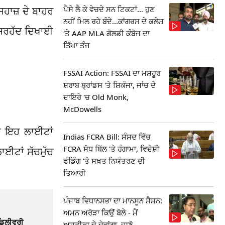
ਪੈਸੇ ਲੈ ਕੇ ਵੇਚਦੇ ਸਨ ਟਿਕਟਾਂ... ਹੁਣ
ਜਹਾਜ਼ ਦੇ ਬਾਹਰ
ਨਹੀਂ ਮਿਲ ਰਹੇ ਬੰਦੇ...ਕਾਂਗਰਸ ਦੇ ਕਲੇਸ਼
ਨ ਸਰਹੱਦ ਦਿਖਾਈ
'ਤੇ AAP MLA ਗੋਲਡੀ ਕੰਬੋਜ ਦਾ
ਤਿੱਖਾ ਤੰਜ
FSSAI Action: FSSAI ਦਾ ਮਸ਼ਹੂਰ
ਸ਼ਰਾਬ ਬ੍ਰਾਂਡਸ 'ਤੇ ਸ਼ਿਕੰਜਾ, ਜਾਂਚ ਦੇ
ਦਾਇਰੇ 'ਚ Old Monk,
McDowells
ਤੇ ਇਹ ਲਾਈਟਾਂ
Indias FCRA Bill: ਸੰਸਦ ਵਿੱਚ
FCRA ਸੋਧ ਬਿੱਲ 'ਤੇ ਹੰਗਾਮਾ, ਵਿਦੇਸ਼ੀ
ਾਈਟਾਂ ਸੱਚਮੁੱਚ
ਫੰਡਿੰਗ 'ਤੇ ਸਖ਼ਤ ਨਿਯੰਤਰਣ ਦੀ
ਤਿਆਰੀ
ਪੰਜਾਬ ਵਿਧਾਨਸਭਾ ਦਾ ਮਾਨਸੂਨ ਸੈਸ਼ਨ:
ਅਮਨ ਅਰੋੜਾ ਕਿਉਂ ਬੋਲੇ - ਮੈਂ
 ਡਿਲੀਵਰੀ
ਅਸਤੀਫਾ ਦੇ ਦੇਵਾਂਗਾ, ਜਾਣੋ