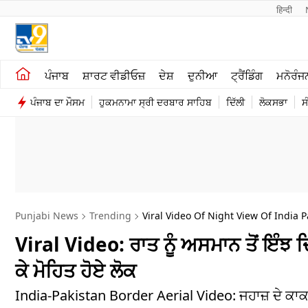
हिन्दी 
ਖੇਤੀਬਾੜੀ
ਕਰਿਅਰ
ਪੰਜਾਬ
ਸ਼ਾਰਟ ਵੀਡੀਓਜ਼
ਦੇਸ਼
ਦੁਨੀਆ
ਟ੍ਰੈਂਡਿੰਗ
ਮਨੋਰੰਜ
ਸ਼ਾਰਟ ਵੀਡੀਓਜ਼
ਮਨੋਰੰਜਨ
ਪੰਜਾਬ ਦਾ ਮੌਸਮ
ਹੁਕਮਨਾਮਾ ਸ੍ਰੀ ਦਰਬਾਰ ਸਾਹਿਬ
ਦਿੱਲੀ
ਲੋਕਸਭਾ
ਸ
ਕਾਰੋਬਾਰ
ਦੇਸ਼
Punjabi News
Trending
Viral Video Of Night View Of India 
Viral Video: ਰਾਤ ਨੂੰ ਅਸਮਾਨ ਤੋਂ ਇੰ
ਕੇ ਮੋਹਿਤ ਹੋਏ ਲੋਕ
India-Pakistan Border Aerial Video: ਜਹਾਜ਼ ਦੇ ਕਾ