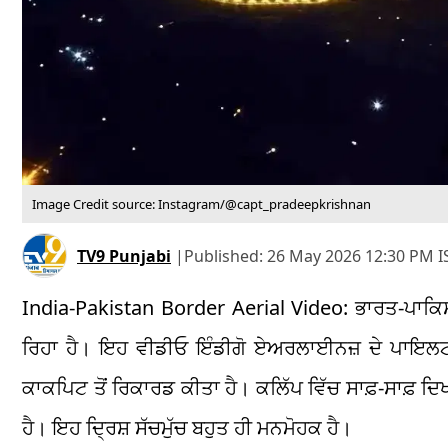
Image Credit source: Instagram/@capt_pradeepkrishnan
TV9 Punjabi
|
Published:
26 May 2026 12:30 PM I
India-Pakistan Border Aerial Video: ਭਾਰਤ-ਪਾਕਿਸ
ਰਿਹਾ ਹੈ। ਇਹ ਵੀਡੀਓ ਇੰਡੀਗੋ ਏਅਰਲਾਈਨਜ਼ ਦੇ ਪਾਇਲਟ
ਕਾਕਪਿਟ ਤੋਂ ਰਿਕਾਰਡ ਕੀਤਾ ਹੈ। ਕਲਿੱਪ ਵਿੱਚ ਸਾਫ਼-ਸਾਫ਼ ਦਿਖ
ਹੈ। ਇਹ ਦ੍ਰਿਸ਼ ਸੱਚਮੁੱਚ ਬਹੁਤ ਹੀ ਮਨਮੋਹਕ ਹੈ।