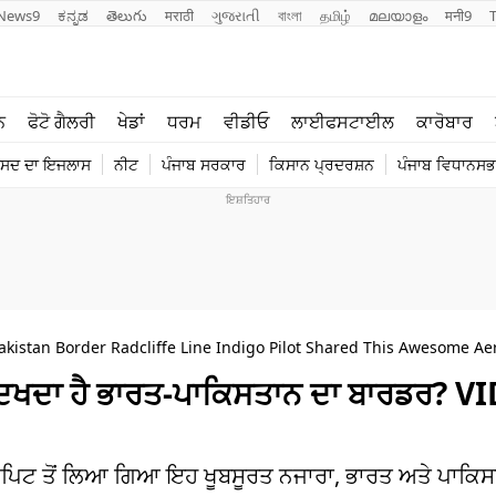
News9
ಕನ್ನಡ
తెలుగు
मराठी
ગુજરાતી
বাংলা
தமிழ்
മലയാളം
मनी9
ਲਾਈਫ ਸਟਾਈਲ
ਖੇਡਾਂ
ਨ
ਫੋਟੋ ਗੈਲਰੀ
ਖੇਡਾਂ
ਧਰਮ
ਵੀਡੀਓ
ਲਾਈਫਸਟਾਈਲ
ਕਾਰੋਬਾਰ
ਪੰਜਾਬ
ਟੈਕਨੋਲਜੀ
ੰਸਦ ਦਾ ਇਜਲਾਸ
ਨੀਟ
ਪੰਜਾਬ ਸਰਕਾਰ
ਕਿਸਾਨ ਪ੍ਰਦਰਸ਼ਨ
ਪੰਜਾਬ ਵਿਧਾਨਸਭਾ
ਧਰਮ
ਟ੍ਰੈਂਡਿੰਗ
Pakistan Border Radcliffe Line Indigo Pilot Shared This Awesome Aer
ਝ ਦਿਖਦਾ ਹੈ ਭਾਰਤ-ਪਾਕਿਸਤਾਨ ਦਾ ਬਾਰਡਰ? V
ਕਪਿਟ ਤੋਂ ਲਿਆ ਗਿਆ ਇਹ ਖੂਬਸੂਰਤ ਨਜਾਰਾ, ਭਾਰਤ ਅਤੇ ਪਾਕਿਸਤ