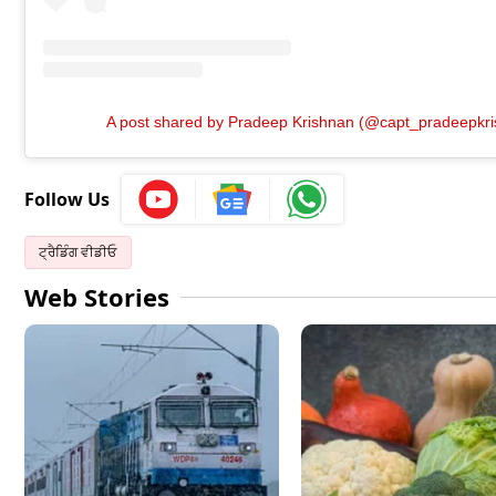
A post shared by Pradeep Krishnan (@capt_pradeepkr
Follow Us
ਟ੍ਰੈਡਿੰਗ ਵੀਡੀਓ
Web Stories