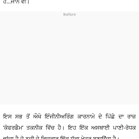
ਹੈ…ਜਾਨ ਵੀ।
ਇਸ ਸਭ ਤੋਂ ਔਖੇ ਇੰਜੀਨੀਅਰਿੰਗ ਕਾਰਨਾਮੇ ਦੇ ਪਿੱਛੇ ਦਾ ਰਾਜ਼
‘ਕੋਫਰਡੈਮ’ ਤਕਨੀਕ ਵਿੱਚ ਹੈ। ਇਹ ਇੱਕ ਅਸਥਾਈ ਪਾਣੀ-ਰੋਧਕ
ਢਾਂਚਾ ਹੈ ਜੋ ਨਦੀ ਦੇ ਵਿਚਕਾਰ ਇੱਕ ਸੁੱਕਾ ਖੇਤਰ ਬਣਾਉਂਦਾ ਹੈ।