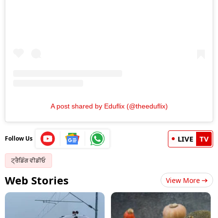
A post shared by Eduflix (@theeduflix)
LIVE
TV
Follow Us
ਟ੍ਰੈਡਿੰਗ ਵੀਡੀਓ
Web Stories
View More