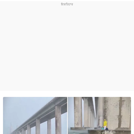
ਧਰਮ
ਖੇਡਾਂ
ਟੈਕਨੋਲਜੀ
ਟ੍ਰੈਂਡਿੰਗ
ਮੌਸਮ
ਦੁਨੀਆ
ਚੋਣਾਂ 2026