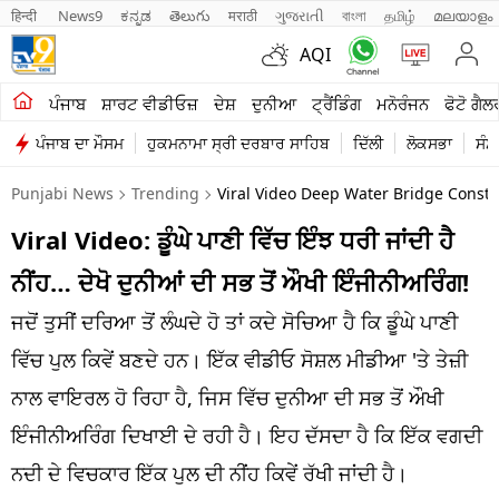
हिन्दी 
News9
ಕನ್ನಡ
తెలుగు
मराठी
ગુજરાતી
বাংলা
தமிழ்
മലയാളം
AQI
ਖੇਤੀਬਾੜੀ
ਪੰਜਾਬ
ਸ਼ਾਰਟ ਵੀਡੀਓਜ਼
ਦੇਸ਼
ਦੁਨੀਆ
ਟ੍ਰੈਂਡਿੰਗ
ਮਨੋਰੰਜਨ
ਫੋਟੋ ਗੈਲ
ਪੰਜਾਬ ਦਾ ਮੌਸਮ
ਹੁਕਮਨਾਮਾ ਸ੍ਰੀ ਦਰਬਾਰ ਸਾਹਿਬ
ਦਿੱਲੀ
ਲੋਕਸਭਾ
ਸੰਸ
ਸ਼ਾਰਟ ਵੀਡੀਓਜ਼
Punjabi News
Trending
Viral Video Deep Water Bridge Constr
ਕਾਰੋਬਾਰ
Viral Video: ਡੂੰਘੇ ਪਾਣੀ ਵਿੱਚ ਇੰਝ ਧਰੀ ਜਾਂਦੀ ਹੈ
ਕਰਿਅਰ
ਨੀਂਹ… ਦੇਖੋ ਦੁਨੀਆਂ ਦੀ ਸਭ ਤੋਂ ਔਖੀ ਇੰਜੀਨੀਅਰਿੰਗ!
ਮਨੋਰੰਜਨ
ਜਦੋਂ ਤੁਸੀਂ ਦਰਿਆ ਤੋਂ ਲੰਘਦੇ ਹੋ ਤਾਂ ਕਦੇ ਸੋਚਿਆ ਹੈ ਕਿ ਡੂੰਘੇ ਪਾਣੀ
ਦੇਸ਼
ਵਿੱਚ ਪੁਲ ਕਿਵੇਂ ਬਣਦੇ ਹਨ। ਇੱਕ ਵੀਡੀਓ ਸੋਸ਼ਲ ਮੀਡੀਆ 'ਤੇ ਤੇਜ਼ੀ
ਨਾਲ ਵਾਇਰਲ ਹੋ ਰਿਹਾ ਹੈ, ਜਿਸ ਵਿੱਚ ਦੁਨੀਆ ਦੀ ਸਭ ਤੋਂ ਔਖੀ
ਲਾਈਫ ਸਟਾਈਲ
ਇੰਜੀਨੀਅਰਿੰਗ ਦਿਖਾਈ ਦੇ ਰਹੀ ਹੈ। ਇਹ ਦੱਸਦਾ ਹੈ ਕਿ ਇੱਕ ਵਗਦੀ
ਪੰਜਾਬ
ਨਦੀ ਦੇ ਵਿਚਕਾਰ ਇੱਕ ਪੁਲ ਦੀ ਨੀਂਹ ਕਿਵੇਂ ਰੱਖੀ ਜਾਂਦੀ ਹੈ।