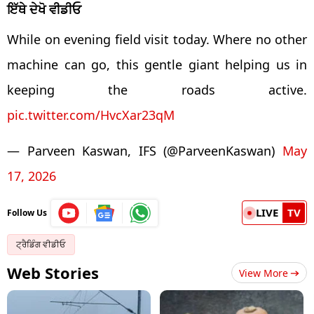
ਇੱਥੇ ਦੇਖੋ ਵੀਡੀਓ
While on evening field visit today. Where no other
machine can go, this gentle giant helping us in
keeping the roads active.
pic.twitter.com/HvcXar23qM
— Parveen Kaswan, IFS (@ParveenKaswan)
May
17, 2026
LIVE
TV
Follow Us
ਟ੍ਰੈਡਿੰਗ ਵੀਡੀਓ
Web Stories
View More