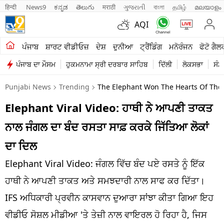
हिन्दी 
News9
ಕನ್ನಡ
తెలుగు
मराठी
ગુજરાતી
বাংলা
தமிழ்
മലയാളം
AQI
ਖੇਤੀਬਾੜੀ
ਪੰਜਾਬ
ਸ਼ਾਰਟ ਵੀਡੀਓਜ਼
ਦੇਸ਼
ਦੁਨੀਆ
ਟ੍ਰੈਂਡਿੰਗ
ਮਨੋਰੰਜਨ
ਫੋਟੋ ਗੈਲ
ਪੰਜਾਬ ਦਾ ਮੌਸਮ
ਹੁਕਮਨਾਮਾ ਸ੍ਰੀ ਦਰਬਾਰ ਸਾਹਿਬ
ਦਿੱਲੀ
ਲੋਕਸਭਾ
ਸੰਸ
ਸ਼ਾਰਟ ਵੀਡੀਓਜ਼
Punjabi News
Trending
The Elephant Won The Hearts Of The P
ਕਾਰੋਬਾਰ
Elephant Viral Video: ਹਾਥੀ ਨੇ ਆਪਣੀ ਤਾਕਤ
ਕਰਿਅਰ
ਨਾਲ ਜੰਗਲ ਦਾ ਬੰਦ ਰਸਤਾ ਸਾਫ਼ ਕਰਕੇ ਜਿੱਤਿਆ ਲੋਕਾਂ
ਮਨੋਰੰਜਨ
ਦਾ ਦਿਲ
ਦੇਸ਼
Elephant Viral Video: ਜੰਗਲ ਵਿੱਚ ਬੰਦ ਪਏ ਰਸਤੇ ਨੂੰ ਇੱਕ
ਹਾਥੀ ਨੇ ਆਪਣੀ ਤਾਕਤ ਅਤੇ ਸਮਝਦਾਰੀ ਨਾਲ ਸਾਫ ਕਰ ਦਿੱਤਾ।
ਲਾਈਫ ਸਟਾਈਲ
IFS ਅਧਿਕਾਰੀ ਪ੍ਰਵੀਨ ਕਾਸਵਾਨ ਦੁਆਰਾ ਸਾਂਝਾ ਕੀਤਾ ਗਿਆ ਇਹ
ਪੰਜਾਬ
ਵੀਡੀਓ ਸੋਸ਼ਲ ਮੀਡੀਆ 'ਤੇ ਤੇਜ਼ੀ ਨਾਲ ਵਾਇਰਲ ਹੋ ਰਿਹਾ ਹੈ, ਜਿਸ