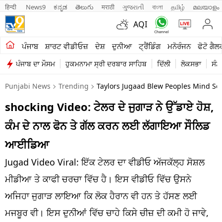
हिन्दी 
News9
ಕನ್ನಡ
తెలుగు
मराठी
ગુજરાતી
বাংলা
தமிழ்
മലയാളം
AQI
ਖੇਤੀਬਾੜੀ
ਪੰਜਾਬ
ਸ਼ਾਰਟ ਵੀਡੀਓਜ਼
ਦੇਸ਼
ਦੁਨੀਆ
ਟ੍ਰੈਂਡਿੰਗ
ਮਨੋਰੰਜਨ
ਫੋਟੋ ਗੈਲ
ਪੰਜਾਬ ਦਾ ਮੌਸਮ
ਹੁਕਮਨਾਮਾ ਸ੍ਰੀ ਦਰਬਾਰ ਸਾਹਿਬ
ਦਿੱਲੀ
ਲੋਕਸਭਾ
ਸੰਸ
ਸ਼ਾਰਟ ਵੀਡੀਓਜ਼
Punjabi News
Trending
Taylors Jugaad Blew Peoples Mind So
ਕਾਰੋਬਾਰ
shocking Video: ਟੇਲਰ ਦੇ ਜੁਗਾੜ ਨੇ ਉੱਡਾਏ ਹੋਸ਼,
ਕਰਿਅਰ
ਕੰਮ ਦੇ ਨਾਲ ਫੋਨ ਤੇ ਗੱਲ ਕਰਨ ਲਈ ਲੱਗਾਇਆ ਸੌਲਿਡ
ਮਨੋਰੰਜਨ
ਆਈਡਿਆ
ਦੇਸ਼
Jugad Video Viral: ਇੱਕ ਟੇਲਰ ਦਾ ਵੀਡੀਓ ਅੱਜਕੱਲ੍ਹ ਸੋਸ਼ਲ
ਮੀਡੀਆ ਤੇ ਕਾਫੀ ਚਰਚਾ ਵਿੱਚ ਹੈ। ਇਸ ਵੀਡੀਓ ਵਿੱਚ ਉਸਨੇ
ਲਾਈਫ ਸਟਾਈਲ
ਅਜਿਹਾ ਜੁਗਾੜ ਲਾਇਆ ਕਿ ਲੋਕ ਹੈਰਾਨ ਵੀ ਹਨ ਤੇ ਹੱਸਣ ਲਈ
ਪੰਜਾਬ
ਮਜਬੂਰ ਵੀ। ਇਸ ਦੁਨੀਆਂ ਵਿੱਚ ਚਾਹੇ ਕਿਸੇ ਚੀਜ਼ ਦੀ ਕਮੀ ਹੋ ਜਾਵੇ,