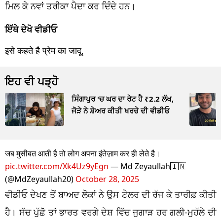
ਮਿਲ ਕੇ ਨਵਾਂ ਤਰੀਕਾ ਪੈਦਾ ਕਰ ਦਿੰਦੇ ਹਨ।
ਇੱਥੇ ਦੇਖੋ ਵੀਡੀਓ
इसे कहते है प्रेम का जादू,
ਇਹ ਵੀ ਪੜ੍ਹੋ
ਸਿੰਗਾਪੁਰ 'ਚ ਘਰ ਦਾ ਰੇਟ ਹੈ ₹2.2 ਲੱਖ,
ਜੋੜੇ ਨੇ ਸ਼ੇਅਰ ਕੀਤੀ ਖਰਚੇ ਦੀ ਵੀਡੀਓ
जब मुसीबत आती है तो लोग अपना इंतेज़ाम कर ही लेते है।
pic.twitter.com/Xk4Uz9yEgn
— Md Zeyaullah🇮🇳
(@MdZeyaullah20)
October 28, 2025
ਵੀਡੀਓ ਦੇਖਣ ਤੋਂ ਬਾਅਦ ਲੋਕਾਂ ਨੇ ਉਸ ਟੇਲਰ ਦੀ ਰੱਜ ਕੇ ਤਾਰੀਫ਼ ਕੀਤੀ
ਹੈ। ਸੱਚ ਪੁੱਛੋ ਤਾਂ ਭਾਰਤ ਵਰਗੇ ਦੇਸ਼ ਵਿੱਚ ਜੁਗਾੜ ਹਰ ਗਲੀ-ਮੁਹੱਲੇ ਦੀ