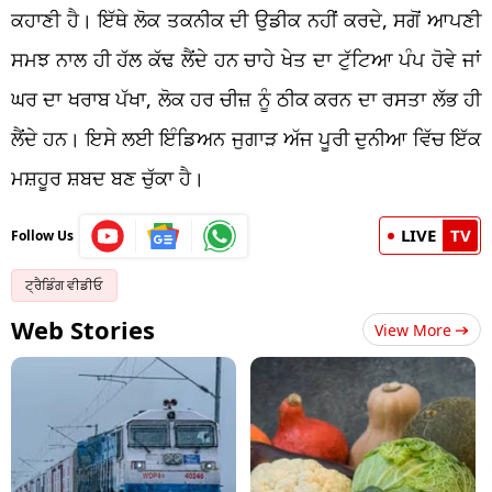
ਕਹਾਣੀ ਹੈ। ਇੱਥੇ ਲੋਕ ਤਕਨੀਕ ਦੀ ਉਡੀਕ ਨਹੀਂ ਕਰਦੇ, ਸਗੋਂ ਆਪਣੀ
ਸਮਝ ਨਾਲ ਹੀ ਹੱਲ ਕੱਢ ਲੈਂਦੇ ਹਨ ਚਾਹੇ ਖੇਤ ਦਾ ਟੁੱਟਿਆ ਪੰਪ ਹੋਵੇ ਜਾਂ
ਘਰ ਦਾ ਖਰਾਬ ਪੱਖਾ, ਲੋਕ ਹਰ ਚੀਜ਼ ਨੂੰ ਠੀਕ ਕਰਨ ਦਾ ਰਸਤਾ ਲੱਭ ਹੀ
ਲੈਂਦੇ ਹਨ। ਇਸੇ ਲਈ ਇੰਡਿਅਨ ਜੁਗਾੜ ਅੱਜ ਪੂਰੀ ਦੁਨੀਆ ਵਿੱਚ ਇੱਕ
ਮਸ਼ਹੂਰ ਸ਼ਬਦ ਬਣ ਚੁੱਕਾ ਹੈ।
LIVE
TV
Follow Us
ਟ੍ਰੈਡਿੰਗ ਵੀਡੀਓ
Web Stories
View More