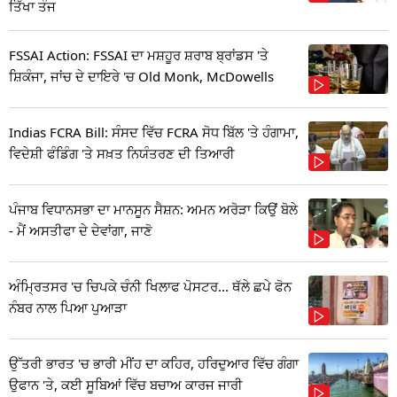
ਤਿੱਖਾ ਤੰਜ
FSSAI Action: FSSAI ਦਾ ਮਸ਼ਹੂਰ ਸ਼ਰਾਬ ਬ੍ਰਾਂਡਸ 'ਤੇ
ਸ਼ਿਕੰਜਾ, ਜਾਂਚ ਦੇ ਦਾਇਰੇ 'ਚ Old Monk, McDowells
Indias FCRA Bill: ਸੰਸਦ ਵਿੱਚ FCRA ਸੋਧ ਬਿੱਲ 'ਤੇ ਹੰਗਾਮਾ,
ਵਿਦੇਸ਼ੀ ਫੰਡਿੰਗ 'ਤੇ ਸਖ਼ਤ ਨਿਯੰਤਰਣ ਦੀ ਤਿਆਰੀ
ਪੰਜਾਬ ਵਿਧਾਨਸਭਾ ਦਾ ਮਾਨਸੂਨ ਸੈਸ਼ਨ: ਅਮਨ ਅਰੋੜਾ ਕਿਉਂ ਬੋਲੇ
- ਮੈਂ ਅਸਤੀਫਾ ਦੇ ਦੇਵਾਂਗਾ, ਜਾਣੋ
ਅੰਮ੍ਰਿਤਸਰ 'ਚ ਚਿਪਕੇ ਚੰਨੀ ਖਿਲਾਫ ਪੋਸਟਰ... ਥੱਲੇ ਛਪੇ ਫੋਨ
ਨੰਬਰ ਨਾਲ ਪਿਆ ਪੁਆੜਾ
ਉੱਤਰੀ ਭਾਰਤ 'ਚ ਭਾਰੀ ਮੀਂਹ ਦਾ ਕਹਿਰ, ਹਰਿਦੁਆਰ ਵਿੱਚ ਗੰਗਾ
ਉਫਾਨ 'ਤੇ, ਕਈ ਸੂਬਿਆਂ ਵਿੱਚ ਬਚਾਅ ਕਾਰਜ ਜਾਰੀ