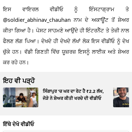
ਇਸ ਵਾਇਰਲ ਵੀਡੀਓ ਨੂੰ ਇੰਸਟਾਗ੍ਰਾਮ ਤੇ
@soldier_abhinav_chauhan ਨਾਮ ਦੇ ਅਕਾਊਂਟ ਤੋਂ ਸ਼ੇਅਰ
ਕੀਤਾ ਗਿਆ ਹੈ। ਪੋਸਟ ਸਾਹਮਣੇ ਆਉਂਦੇ ਹੀ ਇੰਟਰਨੈੱਟ ਤੇ ਤੇਜ਼ੀ ਨਾਲ
ਫੈਲਣ ਲੱਗ ਪਿਆ। ਦੇਖਦੇ ਹੀ ਦੇਖਦੇ ਲੱਖਾਂ ਲੋਕ ਇਸ ਵੀਡੀਓ ਨੂੰ ਦੇਖ
ਚੁੱਕੇ ਹਨ। ਵੱਡੀ ਗਿਣਤੀ ਵਿੱਚ ਯੂਜ਼ਰਜ਼ ਇਸਨੂੰ ਲਾਈਕ ਅਤੇ ਸ਼ੇਅਰ
ਕਰ ਰਹੇ ਹਨ।
ਇਹ ਵੀ ਪੜ੍ਹੋ
ਸਿੰਗਾਪੁਰ 'ਚ ਘਰ ਦਾ ਰੇਟ ਹੈ ₹2.2 ਲੱਖ,
ਜੋੜੇ ਨੇ ਸ਼ੇਅਰ ਕੀਤੀ ਖਰਚੇ ਦੀ ਵੀਡੀਓ
ਇੱਥੇ ਦੇਖੋ ਵੀਡੀਓ