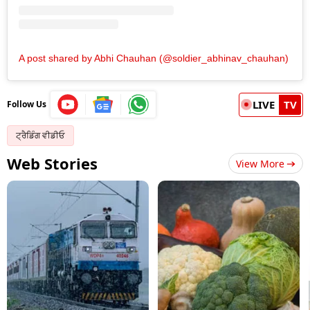
A post shared by Abhi Chauhan (@soldier_abhinav_chauhan)
LIVE
TV
Follow Us
ਟ੍ਰੈਡਿੰਗ ਵੀਡੀਓ
Web Stories
View More