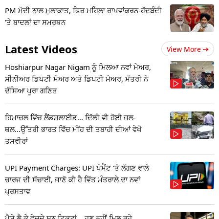
PM ਮੋਦੀ ਨਾਲ ਮੁਲਾਕਾਤ, ਫਿਰ ਮਹਿਲਾ ਰਾਖਵਾਂਕਰਨ-ਹੱਦਬੰਦੀ
'ਤੇ ਬਾਦਲਾਂ ਦਾ ਸਮਰਥਨ
Latest Videos
View More
Hoshiarpur Nagar Nigam ਨੂੰ ਮਿਲਆ ਨਵਾਂ ਮੇਅਰ,
ਸੀਨੀਅਰ ਡਿਪਟੀ ਮੇਅਰ ਅਤੇ ਡਿਪਟੀ ਮੇਅਰ, ਮੰਤਰੀ ਨੇ
ਦੱਸਿਆ ਪੂਰਾ ਗਣਿਤ
ਹਿਮਾਚਲ ਵਿੱਚ ਲੈਂਡਸਲਾਈਡ... ਦਿੱਲੀ ਵੀ ਹੋਈ ਜਲ-
ਥਲ...ਉੱਤਰੀ ਭਾਰਤ ਵਿੱਚ ਮੀਂਹ ਦੀ ਤਬਾਹੀ ਦੀਆਂ ਵੇਖੋ
ਤਸਵੀਰਾਂ
UPI Payment Charges: UPI ਪੇਮੈਂਟ 'ਤੇ ਲੱਗਣ ਵਾਲੇ
ਚਾਰਜ ਦੀ ਸੱਚਾਈ, ਜਾਣੋ ਕੀ ਹੈ ਵਿੱਤ ਮੰਤਰਾਲੇ ਦਾ ਨਵਾਂ
ਪ੍ਰਸਤਾਵ
ਪੈਸੇ ਲੈ ਕੇ ਵੇਚਦੇ ਸਨ ਟਿਕਟਾਂ... ਹੁਣ ਨਹੀਂ ਮਿਲ ਰਹੇ