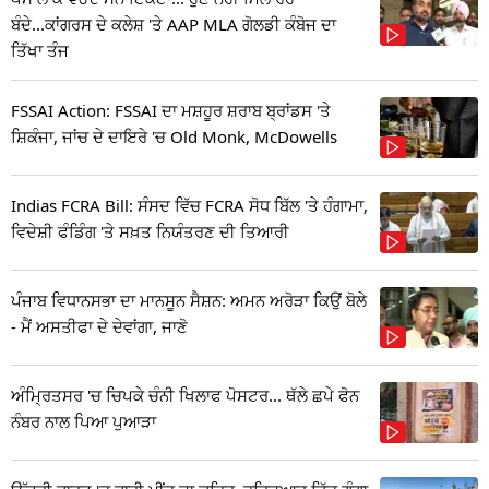
ਬੰਦੇ...ਕਾਂਗਰਸ ਦੇ ਕਲੇਸ਼ 'ਤੇ AAP MLA ਗੋਲਡੀ ਕੰਬੋਜ ਦਾ
ਤਿੱਖਾ ਤੰਜ
FSSAI Action: FSSAI ਦਾ ਮਸ਼ਹੂਰ ਸ਼ਰਾਬ ਬ੍ਰਾਂਡਸ 'ਤੇ
ਸ਼ਿਕੰਜਾ, ਜਾਂਚ ਦੇ ਦਾਇਰੇ 'ਚ Old Monk, McDowells
Indias FCRA Bill: ਸੰਸਦ ਵਿੱਚ FCRA ਸੋਧ ਬਿੱਲ 'ਤੇ ਹੰਗਾਮਾ,
ਵਿਦੇਸ਼ੀ ਫੰਡਿੰਗ 'ਤੇ ਸਖ਼ਤ ਨਿਯੰਤਰਣ ਦੀ ਤਿਆਰੀ
ਪੰਜਾਬ ਵਿਧਾਨਸਭਾ ਦਾ ਮਾਨਸੂਨ ਸੈਸ਼ਨ: ਅਮਨ ਅਰੋੜਾ ਕਿਉਂ ਬੋਲੇ
- ਮੈਂ ਅਸਤੀਫਾ ਦੇ ਦੇਵਾਂਗਾ, ਜਾਣੋ
ਅੰਮ੍ਰਿਤਸਰ 'ਚ ਚਿਪਕੇ ਚੰਨੀ ਖਿਲਾਫ ਪੋਸਟਰ... ਥੱਲੇ ਛਪੇ ਫੋਨ
ਨੰਬਰ ਨਾਲ ਪਿਆ ਪੁਆੜਾ