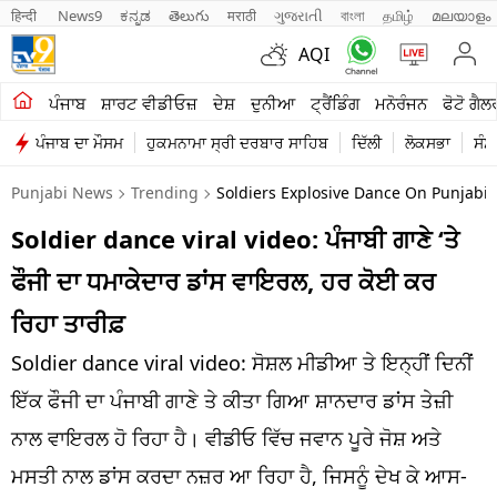
हिन्दी 
News9
ಕನ್ನಡ
తెలుగు
मराठी
ગુજરાતી
বাংলা
தமிழ்
മലയാളം
AQI
ਖੇਤੀਬਾੜੀ
ਪੰਜਾਬ
ਸ਼ਾਰਟ ਵੀਡੀਓਜ਼
ਦੇਸ਼
ਦੁਨੀਆ
ਟ੍ਰੈਂਡਿੰਗ
ਮਨੋਰੰਜਨ
ਫੋਟੋ ਗੈਲ
ਪੰਜਾਬ ਦਾ ਮੌਸਮ
ਹੁਕਮਨਾਮਾ ਸ੍ਰੀ ਦਰਬਾਰ ਸਾਹਿਬ
ਦਿੱਲੀ
ਲੋਕਸਭਾ
ਸੰਸ
ਸ਼ਾਰਟ ਵੀਡੀਓਜ਼
Punjabi News
Trending
Soldiers Explosive Dance On Punjabi S
ਕਾਰੋਬਾਰ
Soldier dance viral video: ਪੰਜਾਬੀ ਗਾਣੇ ‘ਤੇ
ਕਰਿਅਰ
ਫੌਜੀ ਦਾ ਧਮਾਕੇਦਾਰ ਡਾਂਸ ਵਾਇਰਲ, ਹਰ ਕੋਈ ਕਰ
ਮਨੋਰੰਜਨ
ਰਿਹਾ ਤਾਰੀਫ਼
ਦੇਸ਼
Soldier dance viral video: ਸੋਸ਼ਲ ਮੀਡੀਆ ਤੇ ਇਨ੍ਹੀਂ ਦਿਨੀਂ
ਇੱਕ ਫੌਜੀ ਦਾ ਪੰਜਾਬੀ ਗਾਣੇ ਤੇ ਕੀਤਾ ਗਿਆ ਸ਼ਾਨਦਾਰ ਡਾਂਸ ਤੇਜ਼ੀ
ਲਾਈਫ ਸਟਾਈਲ
ਨਾਲ ਵਾਇਰਲ ਹੋ ਰਿਹਾ ਹੈ। ਵੀਡੀਓ ਵਿੱਚ ਜਵਾਨ ਪੂਰੇ ਜੋਸ਼ ਅਤੇ
ਪੰਜਾਬ
ਮਸਤੀ ਨਾਲ ਡਾਂਸ ਕਰਦਾ ਨਜ਼ਰ ਆ ਰਿਹਾ ਹੈ, ਜਿਸਨੂੰ ਦੇਖ ਕੇ ਆਸ-