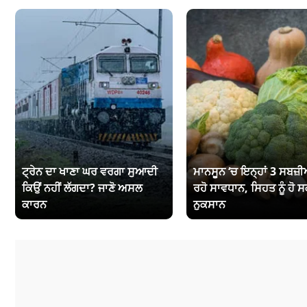
ਟ੍ਰੇਨ ਦਾ ਖਾਣਾ ਘਰ ਵਰਗਾ ਸੁਆਦੀ
ਮਾਨਸੂਨ ‘ਚ ਇਨ੍ਹਾਂ 3 ਸਬਜ਼ੀਆ
ਕਿਉਂ ਨਹੀਂ ਲੱਗਦਾ? ਜਾਣੋ ਅਸਲ
ਰਹੋ ਸਾਵਧਾਨ, ਸਿਹਤ ਨੂੰ ਹੋ ਸ
ਕਾਰਨ
ਨੁਕਸਾਨ