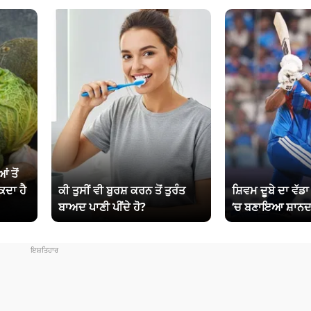
ਂ ਤੋਂ
ਕਦਾ ਹੈ
ਕੀ ਤੁਸੀਂ ਵੀ ਬੁਰਸ਼ ਕਰਨ ਤੋਂ ਤੁਰੰਤ
ਸ਼ਿਵਮ ਦੂਬੇ ਦਾ ਵੱਡ
ਬਾਅਦ ਪਾਣੀ ਪੀਂਦੇ ਹੋ?
‘ਚ ਬਣਾਇਆ ਸ਼ਾਨਦ