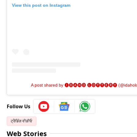
View this post on Instagram
A post shared by 🅘🅓🅐🅗🅞 🅛🅞🅣🅣🅔🅡🅨 (@idaholo
Follow Us
ਟ੍ਰੈਡਿੰਗ ਵੀਡੀਓ
Web Stories