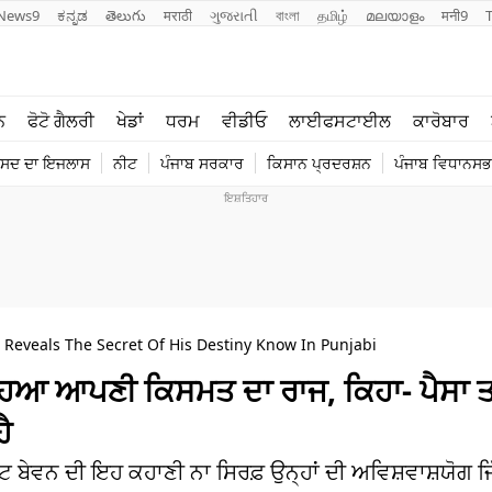
News9
ಕನ್ನಡ
తెలుగు
मराठी
ગુજરાતી
বাংলা
தமிழ்
മലയാളം
मनी9
ਲਾਈਫ ਸਟਾਈਲ
ਖੇਡਾਂ
ਨ
ਫੋਟੋ ਗੈਲਰੀ
ਖੇਡਾਂ
ਧਰਮ
ਵੀਡੀਓ
ਲਾਈਫਸਟਾਈਲ
ਕਾਰੋਬਾਰ
ਪੰਜਾਬ
ਟੈਕਨੋਲਜੀ
ੰਸਦ ਦਾ ਇਜਲਾਸ
ਨੀਟ
ਪੰਜਾਬ ਸਰਕਾਰ
ਕਿਸਾਨ ਪ੍ਰਦਰਸ਼ਨ
ਪੰਜਾਬ ਵਿਧਾਨਸਭਾ
ਧਰਮ
ਟ੍ਰੈਂਡਿੰਗ
Reveals The Secret Of His Destiny Know In Punjabi
ਲ੍ਹਿਆ ਆਪਣੀ ਕਿਸਮਤ ਦਾ ਰਾਜ, ਕਿਹਾ- ਪੈਸਾ ਤਾ
ੈ
ਬੇਵਨ ਦੀ ਇਹ ਕਹਾਣੀ ਨਾ ਸਿਰਫ਼ ਉਨ੍ਹਾਂ ਦੀ ਅਵਿਸ਼ਵਾਸ਼ਯੋਗ ਜਿੱਤ